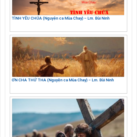
TÌNH YÊU CHÚA (Nguyện ca Mùa Chay) – Lm. Bùi Ninh
ƠN CHA THỨ THA (Nguyện ca Mùa Chay) – Lm. Bùi Ninh