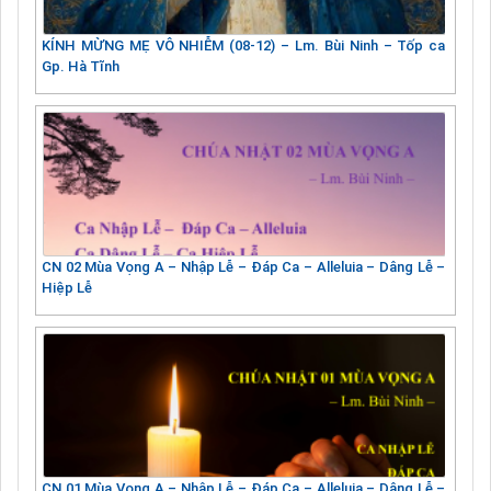
KÍNH MỪNG MẸ VÔ NHIỄM (08-12) – Lm. Bùi Ninh – Tốp ca
Gp. Hà Tĩnh
CN 02 Mùa Vọng A – Nhập Lễ – Đáp Ca – Alleluia – Dâng Lễ –
Hiệp Lễ
CN 01 Mùa Vọng A – Nhập Lễ – Đáp Ca – Alleluia – Dâng Lễ –