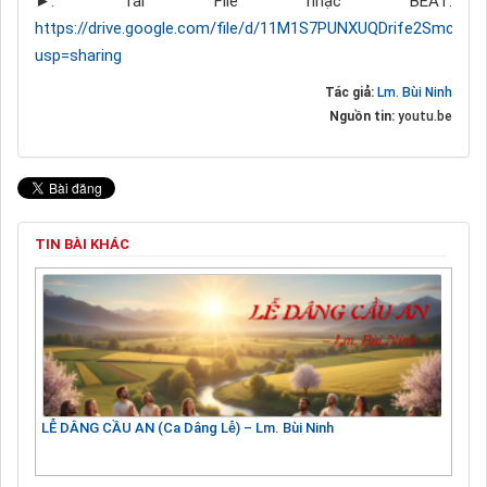
►: Tải File nhạc BEAT:
https://drive.google.com/file/d/11M1S7PUNXUQDrife2SmcJE
usp=sharing
Tác giả:
Lm. Bùi Ninh
Nguồn tin:
youtu.be
TIN BÀI KHÁC
LỄ DÂNG CẦU AN (Ca Dâng Lễ) – Lm. Bùi Ninh