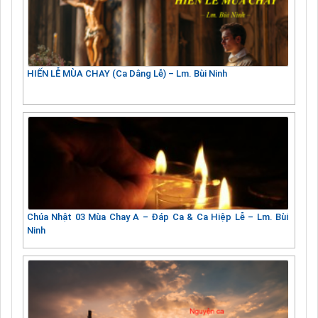
HIẾN LỄ MÙA CHAY (Ca Dâng Lễ) – Lm. Bùi Ninh
Chúa Nhật 03 Mùa Chay A – Đáp Ca & Ca Hiệp Lễ – Lm. Bùi
Ninh