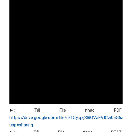
►: Tải File nhạc PDF:
https://drive.google.com/file/d/1Cyjq7jSl8OVaEVICzi0eG6acm
usp=sharing