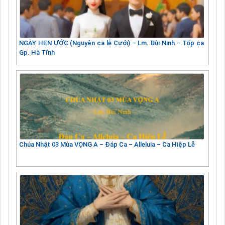
NGÀY HẸN ƯỚC (Nguyện ca lễ Cưới) – Lm. Bùi Ninh – Tốp ca
Gp. Hà Tĩnh
Chúa Nhật 03 Mùa VỌNG A – Đáp Ca – Alleluia – Ca Hiệp Lễ