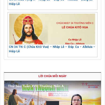
Hiệp Lễ
CN 34 TN C (Chúa Kitô Vua) – Nhập Lễ – Đáp Ca – Alleluia –
Hiệp Lễ
LỜI CHÚA MỖI NGÀY
Thứ Sáu Tuần XVIII Thường Niên A