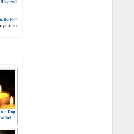
RP/view?
m. Bùi Ninh
n:
youtu.be
 A – Đáp
ùi Ninh