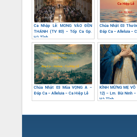
Ca Nhập Lễ: MONG VÀO ĐỀN
Chúa Nhật 03 Thườ
THÁNH (TV 83) – Tốp Ca Gp.
Đáp Ca – Alleluia – 
Hà Tĩnh
Chúa Nhật 03 Mùa VỌNG A –
KÍNH MỪNG MẸ VÔ 
Đáp Ca – Alleluia – Ca Hiệp Lễ
12) – Lm. Bùi Ninh 
Hà Tĩnh