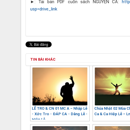
►: Tải bản PDF cuốn sách NGUYỆN CA:
htt
usp=drive_link
TIN BÀI KHÁC
LỄ TRO & CN 01 MC A – Nhập Lễ
Chúa Nhật 02 Mùa C
- Xức Tro - ĐÁP CA - Dâng Lễ -
Ca & Ca Hiệp Lễ – Lm
Hiệp Lễ