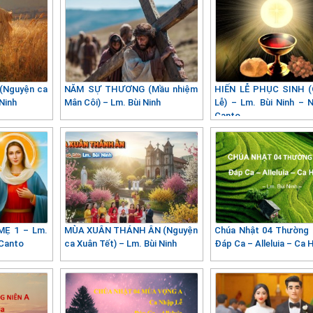
Nguyện ca
NĂM SỰ THƯƠNG (Mầu nhiệm
HIẾN LỄ PHỤC SINH (
Ninh
Mân Côi) – Lm. Bùi Ninh
Lễ) – Lm. Bùi Ninh – 
Canto
Ẹ 1 – Lm.
MÙA XUÂN THÁNH ÂN (Nguyện
Chúa Nhật 04 Thường 
 Canto
ca Xuân Tết) – Lm. Bùi Ninh
Đáp Ca – Alleluia – Ca 