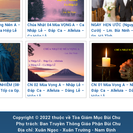
ng Niên A –
Chúa Nhật 04 Mùa VỌNG A – Ca
NGÀY HẸN ƯỚC (Nguyệ
Ca Hiệp Lễ
Nhập Lễ – Đáp Ca – Alleluia –
Cưới) – Lm. Bùi Ninh 
Ca Hiệp Lễ
Gp. Hà Tĩnh
NHIỄM (08-
CN 02 Mùa Vọng A – Nhập Lễ –
CN 01 Mùa Vọng A – N
– Tốp ca Gp.
Đáp Ca – Alleluia – Dâng Lễ –
Đáp Ca – Alleluia – D
Hiệp Lễ
Hiệp Lễ
Copyright © 2022 thuộc về Tòa Giám Mục Bùi Chu
Phụ trách: Ban Truyền Thông Giáo Phận Bùi Chu
Địa chỉ: Xuân Ngọc - Xuân Trường - Nam Định