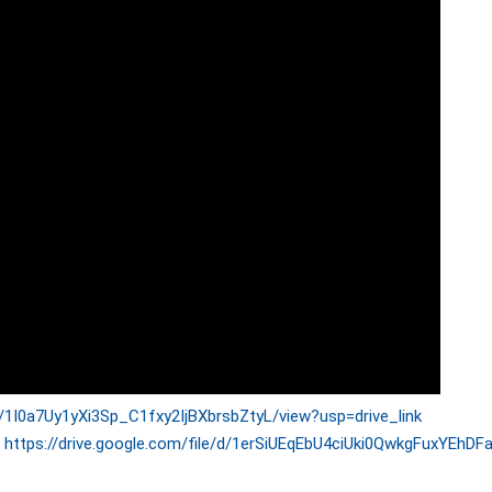
/d/1I0a7Uy1yXi3Sp_C1fxy2IjBXbrsbZtyL/view?usp=drive_link
:
https://drive.google.com/file/d/1erSiUEqEbU4ciUki0QwkgFuxYEhDF