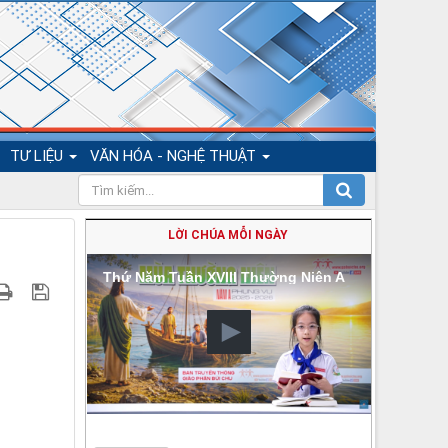
TƯ LIỆU
VĂN HÓA - NGHỆ THUẬT
LỜI CHÚA MỖI NGÀY
Thứ Năm Tuần XVIII Thường Niên A