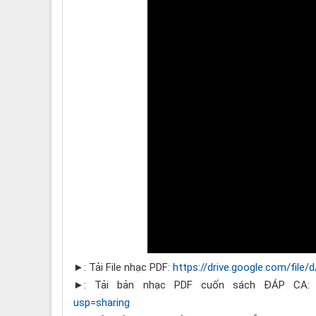
►: Tải File nhạc PDF:
https://drive.google.com/file
►: Tải bản nhạc PDF cuốn sách ĐÁP CA
usp=sharing