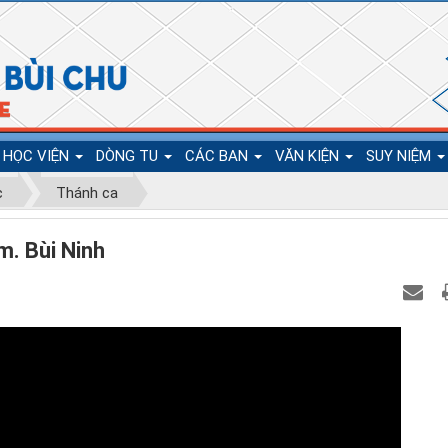
HỌC VIỆN
DÒNG TU
CÁC BAN
VĂN KIỆN
SUY NIỆM
c
Thánh ca
. Bùi Ninh