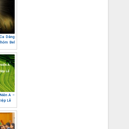
Ca Dâng
Nhóm Bel
Niên A –
Hiệp Lễ