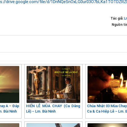
ps://drive.google.com/file/d/1DnNQeSnOxLG0ur03O7bLKa1TOTDZRZ
Tác giả:
L
Nguồn ti
hay A – Đáp
HIẾN LỄ MÙA CHAY (Ca Dâng
Chúa Nhật 03 Mùa Chay
. Bùi Ninh
Lễ) – Lm. Bùi Ninh
Ca & Ca Hiệp Lễ – Lm. B