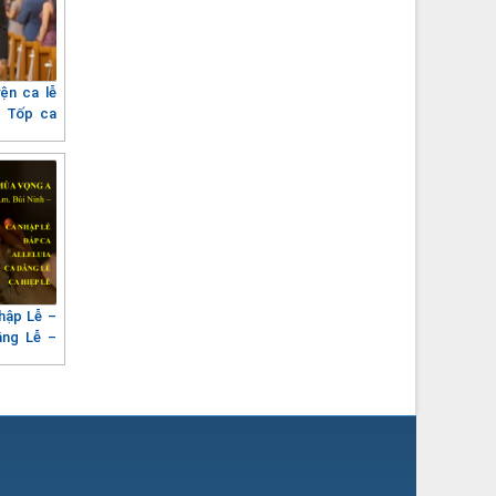
n ca lễ
– Tốp ca
hập Lễ –
âng Lễ –