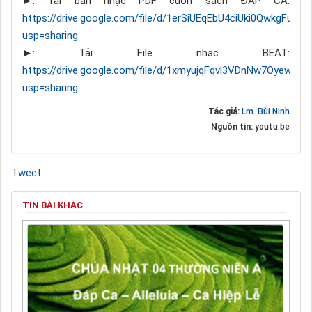
►: Tải bản nhạc PDF cuốn sách ĐÁP CA:
https://drive.google.com/file/d/1erSiUEqEbU4ciUki0QwkgFuxY
usp=sharing
►: Tải File nhạc BEAT:
https://drive.google.com/file/d/1xmyujqFqvl3VDnNw7Oyew939
usp=sharing
Tác giả:
Lm. Bùi Ninh
Nguồn tin:
youtu.be
Tweet
TIN BÀI KHÁC