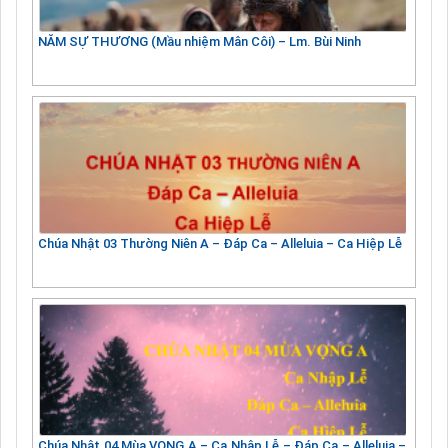
NĂM SỰ THƯƠNG (Mầu nhiệm Mân Côi) – Lm. Bùi Ninh
Chúa Nhật 03 Thường Niên A – Đáp Ca – Alleluia – Ca Hiệp Lễ
Chúa Nhật 04 Mùa VỌNG A – Ca Nhập Lễ – Đáp Ca – Alleluia –