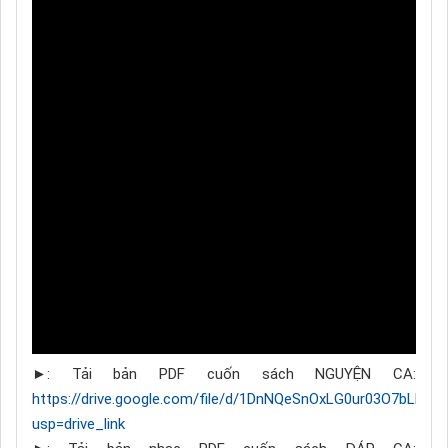
►: Tải bản PDF cuốn sách NGUYỆN CA:
https://drive.google.com/file/d/1DnNQeSnOxLG0ur03O7bLKa
usp=drive_link