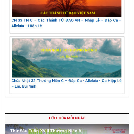
CN 33 TN C – Các Thánh TỬ ĐẠO VN – Nhập Lễ – Đáp Ca –
Alleluia – Hiệp Lễ
Chúa Nhật 32 Thường Niên C – Đáp Ca - Alleluia - Ca Hiệp Lễ
– Lm. Bùi Ninh
LỜI CHÚA MỖI NGÀY
Thứ Sáu Tuần XVIII Thường Niên A