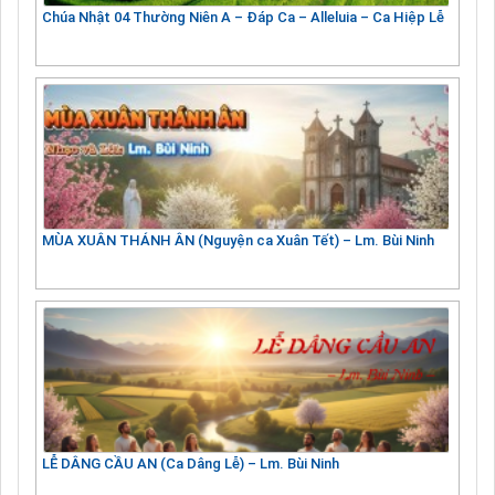
Chúa Nhật 04 Thường Niên A – Đáp Ca – Alleluia – Ca Hiệp Lễ
MÙA XUÂN THÁNH ÂN (Nguyện ca Xuân Tết) – Lm. Bùi Ninh
LỄ DÂNG CẦU AN (Ca Dâng Lễ) – Lm. Bùi Ninh