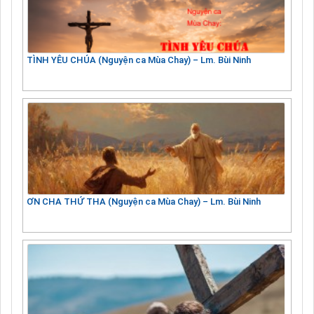
TÌNH YÊU CHÚA (Nguyện ca Mùa Chay) – Lm. Bùi Ninh
ƠN CHA THỨ THA (Nguyện ca Mùa Chay) – Lm. Bùi Ninh