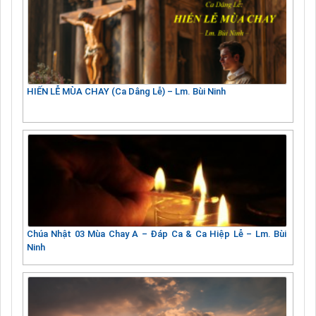
HIẾN LỄ MÙA CHAY (Ca Dâng Lễ) – Lm. Bùi Ninh
Chúa Nhật 03 Mùa Chay A – Đáp Ca & Ca Hiệp Lễ – Lm. Bùi
Ninh