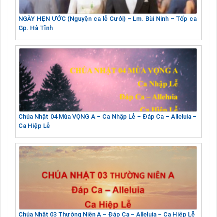
NGÀY HẸN ƯỚC (Nguyện ca lễ Cưới) – Lm. Bùi Ninh – Tốp ca
Gp. Hà Tĩnh
Chúa Nhật 04 Mùa VỌNG A – Ca Nhập Lễ – Đáp Ca – Alleluia –
Ca Hiệp Lễ
Chúa Nhật 03 Thường Niên A – Đáp Ca – Alleluia – Ca Hiệp Lễ