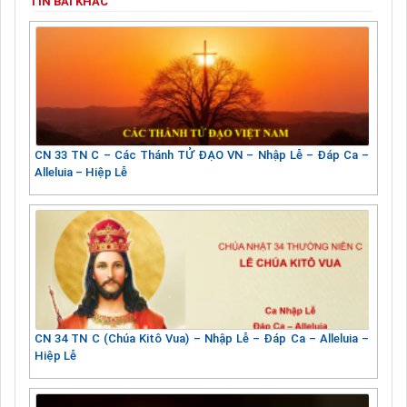
TIN BÀI KHÁC
CN 33 TN C – Các Thánh TỬ ĐẠO VN – Nhập Lễ – Đáp Ca –
Alleluia – Hiệp Lễ
CN 34 TN C (Chúa Kitô Vua) – Nhập Lễ – Đáp Ca – Alleluia –
Hiệp Lễ