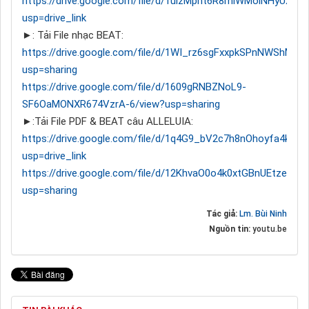
https://drive.google.com/file/d/1ulzMpht6R8miWMoiNHyUXBg
usp=drive_link
►: Tải File nhạc BEAT:
https://drive.google.com/file/d/1WI_rz6sgFxxpkSPnNWShMsR
usp=sharing
https://drive.google.com/file/d/1609gRNBZNoL9-
SF6OaMONXR674VzrA-6/view?usp=sharing
►:Tải File PDF & BEAT câu ALLELUIA:
https://drive.google.com/file/d/1q4G9_bV2c7h8nOhoyfa4kP
usp=drive_link
https://drive.google.com/file/d/12KhvaO0o4k0xtGBnUEtzeXRR2
usp=sharing
Tác giả:
Lm. Bùi Ninh
Nguồn tin:
youtu.be