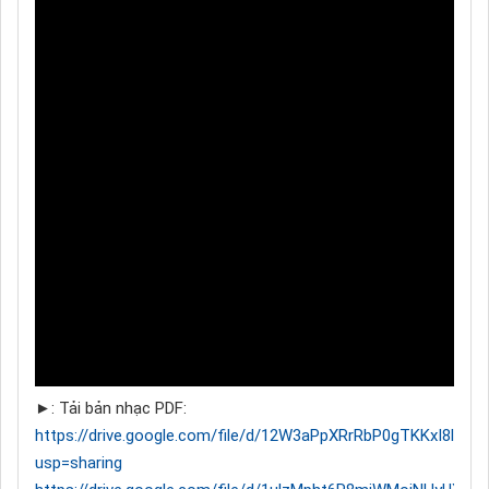
►: Tải bản nhạc PDF:
https://drive.google.com/file/d/12W3aPpXRrRbP0gTKKxI8l9jvc
usp=sharing