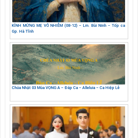
KÍNH MỪNG MẸ VÔ NHIỄM (08-12) – Lm. Bùi Ninh – Tốp ca
Gp. Hà Tĩnh
Chúa Nhật 03 Mùa VỌNG A – Đáp Ca – Alleluia – Ca Hiệp Lễ