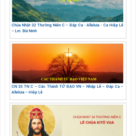
Chúa Nhật 32 Thường Niên C – Đáp Ca - Alleluia - Ca Hiệp Lễ
– Lm. Bùi Ninh
CN 33 TN C – Các Thánh TỬ ĐẠO VN – Nhập Lễ – Đáp Ca –
Alleluia – Hiệp Lễ