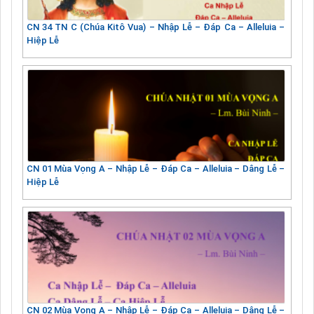
CN 34 TN C (Chúa Kitô Vua) – Nhập Lễ – Đáp Ca – Alleluia –
Hiệp Lễ
CN 01 Mùa Vọng A – Nhập Lễ – Đáp Ca – Alleluia – Dâng Lễ –
Hiệp Lễ
CN 02 Mùa Vọng A – Nhập Lễ – Đáp Ca – Alleluia – Dâng Lễ –