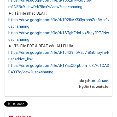
https://drive.google.com/file/d/1S32mk4QoV5d-
m1NFBx9-chwDrk78cxYi/view?usp=sharing
►: Tải File nhạc BEAT:
https://drive.google.com/file/d/1R2IkAXS0lyxhhhZre8Voi0zG
usp=sharing
https://drive.google.com/file/d/1STgKFrloUvx5bgy2PT3NwSkM
usp=sharing
►: Tải File PDF & BEAT câu ALLELUIA:
https://drive.google.com/file/d/1q4G9_bV2c7h8nOhoyfa4kP
usp=drive_link
https://drive.google.com/file/d/1YacQDrpUJm_dZ7FJ1CA382l9
E4D37c/view?usp=sharing
Tác giả:
Lm. Bùi Ninh
Nguồn tin:
youtu.be