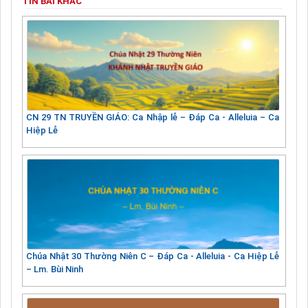
TIN BÀI KHÁC
CN 29 TN TRUYỀN GIÁO: Ca Nhập lễ – Đáp Ca - Alleluia – Ca
Hiệp Lễ
Chúa Nhật 30 Thường Niên C – Đáp Ca - Alleluia - Ca Hiệp Lễ
– Lm. Bùi Ninh