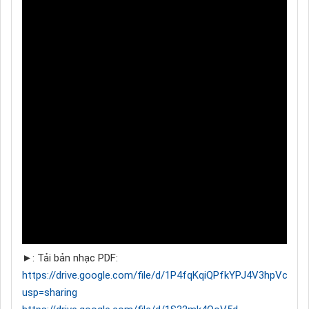
►: Tải bản nhạc PDF:
https://drive.google.com/file/d/1P4fqKqiQPfkYPJ4V3hpVczq0
usp=sharing