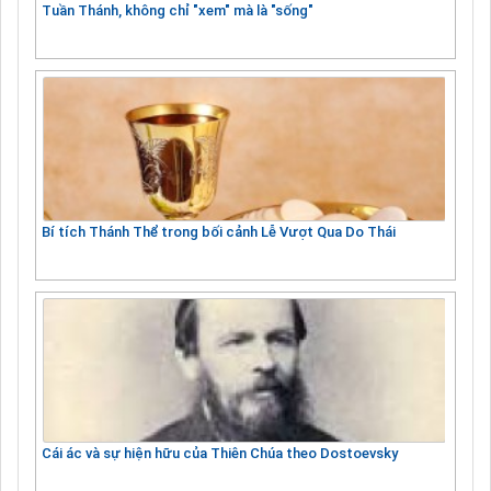
Tuần Thánh, không chỉ "xem" mà là "sống"
Bí tích Thánh Thể trong bối cảnh Lễ Vượt Qua Do Thái
Cái ác và sự hiện hữu của Thiên Chúa theo Dostoevsky