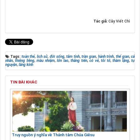
Tác giả:
Cây Viết Chì
Tags:
toàn thể
,
lịch sử
,
đời sống
,
tâm tình
,
trần gian
,
hành trình
,
thế gian
,
cá
nhân
,
thiêng liêng
,
mầu nhiệm
,
lớn lao
,
thăng tiến
,
có vẻ
,
tôi tớ
,
thầm lặng
,
tự
nguyện
,
lăng kính
TIN BÀI KHÁC
Truy nguồn ý nghĩa về Thánh tâm Chúa Giêsu