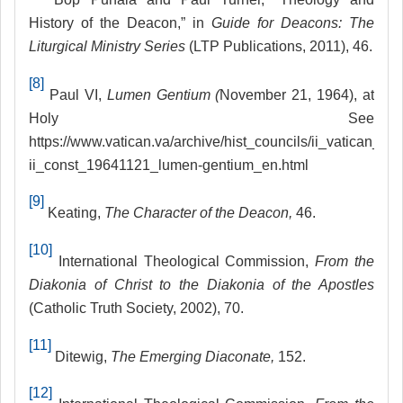
History of the Deacon,” in
Guide for Deacons: The
Liturgical Ministry Series
(LTP Publications, 2011), 46.
[8]
Paul VI,
Lumen Gentium (
November 21, 1964), at
Holy See
https://www.vatican.va/archive/hist_councils/ii_vatican_co
ii_const_19641121_lumen-gentium_en.html
[9]
Keating,
The Character of the Deacon,
46.
[10]
International Theological Commission,
From the
Diakonia of Christ to the Diakonia of the Apostles
(Catholic Truth Society, 2002), 70.
[11]
Ditewig,
The Emerging Diaconate,
152.
[12]