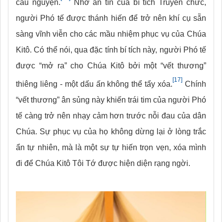
cầu nguyện.
Nhờ ấn tín của bí tích Truyền chức,
người Phó tế được thánh hiến để trở nên khí cụ sẵn
sàng vĩnh viễn cho các mầu nhiệm phục vụ của Chúa
Kitô. Có thể nói, qua đặc tính bí tích này, người Phó tế
được “mở ra” cho Chúa Kitô bởi một “vết thương”
[17]
thiêng liêng - một dấu ấn không thể tẩy xóa.
Chính
“vết thương” ân sủng này khiến trái tim của người Phó
tế càng trở nên nhạy cảm hơn trước nỗi đau của dân
Chúa. Sự phục vụ của họ không dừng lại ở lòng trắc
ẩn tự nhiên, mà là một sự tự hiến trọn vẹn, xóa mình
đi để Chúa Kitô Tôi Tớ được hiện diện rạng ngời.