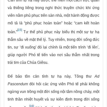
Căn tính tự hạ này được thể hiện một cách trực quan
và thiêng liêng trong nghi thức truyền chức khi ứng
viên nằm phủ phục trên sàn nhà, một hành động được
mô tả là “phủ phục hoàn toàn” hoặc “cam kết hoàn
[15]
toàn.”
Tư thế phủ phục này biểu thị một sự tự hạ
thẳm sâu về mặt thể lý. Tuy nhiên, trong đời sống đức
tin, sự ‘đi xuống’ đó lại chính là một tiến trình ‘đi lên’,
giúp người Phó tế tiến vào nơi sâu thẳm nhất trong
trái tim của Chúa Giêsu.
Để bảo tồn căn tính tự hạ này, Tông thư
Ad
Pascendum
đòi hỏi các ứng viên Phó tế phải không
ngừng vun trồng một đời sống nội tâm nồng cháy, một
tinh thần nhiệt huyết và sự kiên định trong đời sống
[16]