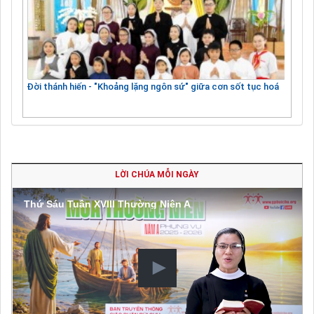
Đời thánh hiến - "Khoảng lặng ngôn sứ" giữa cơn sốt tục hoá
LỜI CHÚA MỖI NGÀY
Thứ Sáu Tuần XVIII Thường Niên A