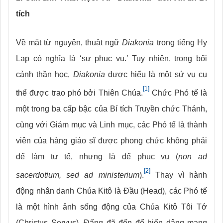
tích
Về mặt từ nguyên, thuật ngữ
Diakonia
trong tiếng Hy
Lạp có nghĩa là ‘sự phục vụ.’ Tuy nhiên, trong bối
cảnh thần học,
Diakonia
được hiểu là một sứ vụ cụ
[1]
thể được trao phó bởi Thiên Chúa.
Chức Phó tế là
một trong ba cấp bậc của Bí tích Truyền chức Thánh,
cùng với Giám mục và Linh mục, các Phó tế là thành
viên của hàng giáo sĩ được phong chức không phải
để làm tư tế, nhưng là để phục vụ (
non ad
[2]
sacerdotium, sed ad ministerium
).
Thay vì hành
động nhân danh Chúa Kitô là Đầu (Head), các Phó tế
là một hình ảnh sống động của Chúa Kitô Tôi Tớ
(Christus Servus), Đấng đã đến để hiến dâng mạng