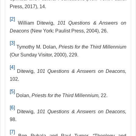
Press, 2017), 14.
[2]
William Ditewig,
101 Questions & Answers on
Deacons
(New York: Paulist Press, 2004), 26.
[3]
Tymothy M. Dolan,
Priests for the Third Millennium
(Our Sunday Visitor, 2000), 229.
[4]
Ditewig,
101 Questions & Answers on Deacons,
102.
[5]
Dolan,
Priests for the Third Millennium,
22.
[6]
Ditewig,
101 Questions & Answers on Deacons,
98.
[7]
Bop Puhala and Paul Turner, “
Theology and