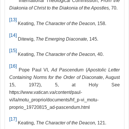
International Theological Commission,
From the
Diakonia of Christ to the Diakonia of the Apostles,
70.
[13]
Keating,
The Character of the Deacon,
158.
[14]
Ditewig,
The Emerging Diaconate,
145.
[15]
Keating,
The Character of the Deacon,
40.
[16]
Pope Paul VI,
Ad Pascendum
(
Apostolic Letter
Containing Norms for the Order of Diaconate
, August
15, 1972), 5, at Holy See
https://www.vatican.va/content/paul-
vi/la/motu_proprio/documents/hf_p-vi_motu-
proprio_19720815_ad-pascendum.html
[17]
Keating,
The Character of the Deacon,
121.