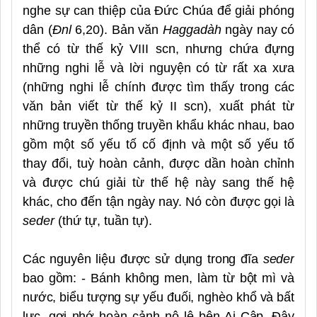
nghe sự can thiệp của Đức Chúa để giải phóng
dân (
Đnl
6,20). Bản văn
Haggadàh
ngày nay có
thể có từ thế kỷ VIII scn, nhưng chứa đựng
những nghi lễ và lời nguyện có từ rất xa xưa
(những nghi lễ chính được tìm thấy trong các
văn bản viết từ thế kỷ II scn), xuất phát từ
những truyền thống truyền khẩu khác nhau, bao
gồm một số yếu tố cố định và một số yếu tố
thay đổi, tuỳ hoàn cảnh, được dần hoàn chỉnh
và được chú giải từ thế hệ này sang thế hệ
khác, cho đến tận ngày nay. Nó còn được gọi là
seder
(thứ tự, tuần tự).
Các nguyên liệu được sử dụng trong đĩa
seder
bao gồm: - Bánh không men, làm từ bột mì và
nước, biểu tượng sự yếu đuối, nghèo khổ và bất
lực, gợi nhớ hoàn cảnh nô lệ bên Ai Cập. Đây