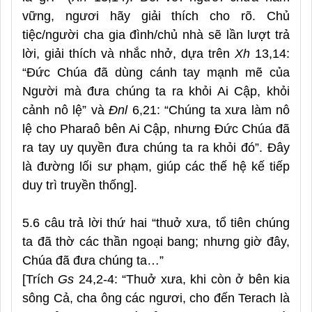
vững, ngươi hãy giải thích cho rõ. Chủ
tiệc/người cha gia đình/chủ nhà sẽ lần lượt trả
lời, giải thích và nhắc nhở, dựa trên
Xh
13,14:
“Đức Chúa
đã dùng cánh tay mạnh mẽ của
Người mà đưa chúng ta ra khỏi Ai
C
ập, khỏi
cảnh nô lệ
” và
Đnl
6,21: “Chúng ta xưa làm nô
lệ cho Pharaô bên Ai Cập, nhưng Đức Chúa đã
ra tay uy quyền đưa chúng ta ra khỏi đó”. Đây
là đường lối sư phạm, giúp các thế hệ kế tiếp
duy trì truyền thống].
5.6 câu trả lời thứ hai “thuở xưa, tổ tiên chúng
ta đã thờ các thần ngoại bang; nhưng giờ đây,
Chúa đã đưa chúng ta…”
[Trích
Gs
24,2-4: “Thuở xưa, khi còn ở bên kia
sông Cả, cha ông các ngươi, cho đến Terach là