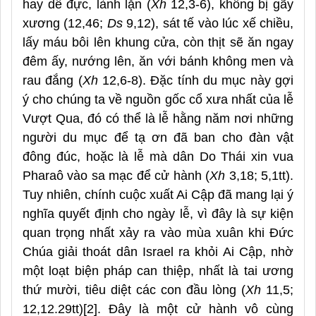
hay dê đực,
lành lặn
(
Xh
12,3-6), không bị gãy
xương (12,46;
Ds
9,12), sát tế vào lúc xế chiều,
lấy máu bôi lên khung cửa, còn thịt sẽ ăn ngay
đêm ấy, nướng lên, ăn với bánh không men và
rau đắng (
Xh
12,6-8). Đặc tính du mục này gợi
ý cho chúng ta về nguồn gốc cổ xưa nhất của lễ
Vượt Qua, đó có thể là lễ hằng năm nơi những
người du mục để tạ ơn đã ban cho đàn vật
đông đúc, hoặc là lễ mà dân Do Thái xin vua
Pharaô vào sa mạc để cử hành (
Xh
3,18; 5,1tt).
Tuy nhiên, chính cuộc xuất Ai Cập đã mang lại ý
nghĩa quyết định cho ngày lễ, vì đây là sự kiện
quan trọng nhất xảy ra vào mùa
x
uân khi Đức
Chúa giải thoát dân Israel ra khỏi Ai Cập, nhờ
một loạt biện pháp can thiệp, nhất là tai ương
thứ mười, tiêu diệt các con đầu lòng (
Xh
11,5;
12,12.29tt)
[2]
.
Đây là một cử hành vô cùng