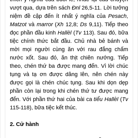
vượt qua, dựa trên sách
Đnl
26,5-11. Lời tưởng
niệm đề cập đến ít nhất ý nghĩa của
Pesach
,
Matzot
và
marror
(
Xh
12,8;
Ds
9,11). Tiếp theo
đọc phần đầu kinh
Hallèl
(
Tv
113). Sau đó, bữa
tiệc chính thức bắt đầu. Chủ nhà bẻ bánh và
mời mọi người cùng ăn với rau đắng chấm
nước xốt. Sau đó, ăn thịt chiên nướng. Tiếp
theo, chén thứ ba được mang đến. Vì lời chúc
tụng và tạ ơn được dâng lên, nên chén này
được gọi là chén chúc tụng. Sau khi dọn dẹp
phần còn lại trong khi chén thứ tư được mang
đến. Với phần thứ hai của bài ca
tiểu Hallèl
(
Tv
115-118), bữa tiệc kết thúc.
2. Cử hành