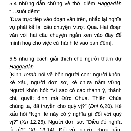
5.4 những dẫn chứng về thời điểm
Haggadàh
“…suốt đêm”
[Dựa trực tiếp vào đoạn văn trên, nhắc lại nghĩa
vụ phải kể lại câu chuyện Vượt Qua. Hai đoạn
văn với hai câu chuyện ngắn xen vào đây để
minh hoạ cho việc cử hành lễ vào ban đêm].
5.5 những cách giải thích cho người tham dự
Haggadàh
[Kinh
Torah
nói về bốn người con: người khôn,
kẻ xấu, người đơn sơ, kẻ chưa nắm vững.
Người khôn hỏi: “Vì sao có các thánh ý, thánh
chỉ, quyết định mà Đức Chúa, Thiên Chúa
chúng ta, đã truyền cho quý vị?” (
Đnl
6,20). Kẻ
xấu hỏi “Nghi lễ này có ý nghĩa gì đối với quý
vị?” (
Xh
12,26). Người đơn sơ: “Điều đó nghĩa
là gì?” (
Xh
13,14). Đối với người chưa nắm