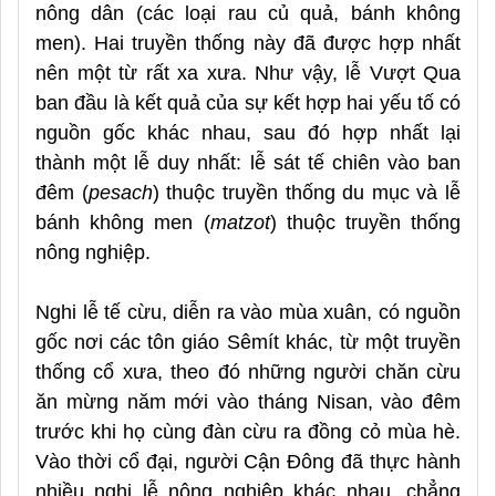
nông dân (các loại rau củ quả, bánh không
men). Hai truyền thống này đã được hợp nhất
nên một từ rất xa xưa. Như vậy, lễ Vượt Qua
ban đầu là kết quả của sự kết hợp hai yếu tố có
nguồn gốc khác nhau, sau đó hợp nhất lại
thành một lễ duy nhất: lễ sát tế chiên vào ban
đêm (
pesach
) thuộc truyền thống du mục và lễ
bánh không men (
matzot
) thuộc truyền thống
nông nghiệp.
Nghi lễ tế cừu, diễn ra vào mùa xuân, có nguồn
gốc nơi các tôn giáo Sêmít khác, từ một truyền
thống cổ xưa, theo đó những người chăn cừu
ăn mừng năm mới vào tháng Nisan, vào đêm
trước khi họ cùng đàn cừu ra đồng cỏ mùa hè.
Vào thời cổ đại, người Cận Đông đã thực hành
nhiều nghi lễ nông nghiệp khác nhau, chẳng