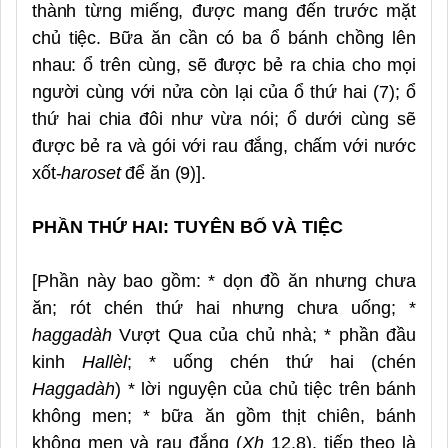
thành từng miếng, được mang đến trước mặt
chủ tiệc. Bữa ăn cần có ba ổ bánh chồng lên
nhau: ổ trên cùng, sẽ được bẻ ra chia cho mọi
người cùng với nửa còn lại của ổ thứ hai (7); ổ
thứ hai chia đôi như vừa nói; ổ dưới cùng sẽ
được bẻ ra và gói với rau đắng, chấm với nước
xốt-
haroset
để ăn (9)].
PHẦN THỨ HAI: TUYÊN BỐ VÀ TIỆC
[Phần này bao gồm: * dọn đồ ăn nhưng chưa
ăn; rót chén thứ hai nhưng chưa uống; *
haggadàh
Vượt Qua của chủ nhà; * phần đầu
kinh
Hallèl
; * uống chén thứ hai (chén
Haggadàh
) * lời nguyện của chủ tiệc trên bánh
không men; * bữa ăn gồm thịt chiên, bánh
không men và rau đắng (
Xh
12,8), tiếp theo là