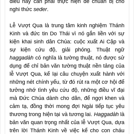
điều này cần phải thực hiện để chuẩn bị cho
nghi thức
seder
.
Lễ Vượt Qua là trung tâm kinh nghiệm Thánh
Kinh và đức tin Do Thái vì nó gắn liền với sự
kiện khai sinh dân Chúa: cuộc xuất Ai Cập và
sự kiện cứu độ, giải phóng. Thuật ngữ
haggadàh
có nghĩa là tường thuật, nó được sử
dụng để chỉ bản văn tường thuật nền tảng của
lễ Vượt Qua, kể lại câu chuyện xuất hành với
những nét chính yếu, từ đó rút ra một cơ hội để
tưởng nhớ tình yêu cứu độ, những điều vĩ đại
mà Đức Chúa dành cho dân, để ngợi khen và
cảm tạ, đồng thời mong đợi Ngài tiếp tục yêu
thương trong hiện tại và tương lai.
Haggadàh
là
bản văn quan trọng nhất của lễ Vượt Qua, dựa
trên lời Thánh Kinh về việc kể cho con cháu