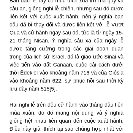
Ban đầu lễ này có mục đích xua trừ ma quỷ và
cầu an, giống nghi lễ chiên, nhưng sau đó được
liên kết với cuộc xuất hành, nên ý nghĩa ban
đầu đã bị thay đổi và được
liên kết với lễ Vượt
Qua
và
cử hành
ngay sau
đó
, tức là từ ngày 15-
21 tháng Nisan. Ý nghĩa sâu xa của ngày lễ
được tăng cường trong các giai đoạn quan
trọng của lịch sử Israel, đó là giao ước Sinai và
việc tiến vào đất Canaan, cuộc cải cách dưới
thời Êdekiel vào khoảng năm 716 và của Giôsia
vào khoảng năm 622, sự phục hồi sau thời kỳ
lưu đày năm 515
[5]
.
Hai nghi lễ trên đều cử hành vào tháng đầu tiên
mùa xuân, do đó mang nội dung và ý nghĩa
giống hệt nhau liên quan đến cuộc xuất hành.
Điều này giải thích tại sao chúng hợp nhất với