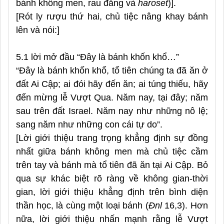
bánh không men, rau đắng và
haroset
)].
[Rót ly rượu thứ hai, chủ tiệc nâng khay bánh
lên và nói:]
5.1 lời mở đầu “Đây là bánh khốn khổ…”
“Đây là bánh khốn khổ, tổ tiên chúng ta đã ăn ở
đất Ai Cập; ai đói hãy đến ăn; ai túng thiếu, hãy
đến mừng lễ Vượt Qua. Năm nay, tại đây; năm
sau trên đất Israel. Năm nay như những nô lệ;
sang năm như những con cái tự do”.
[Lời giới thiệu trang trọng khẳng định sự đồng
nhất giữa bánh không men mà chủ tiệc cầm
trên tay và bánh mà tổ tiên đã ăn tại Ai Cập. Bỏ
qua sự khác biệt rõ ràng về không gian-thời
gian, lời giới thiệu khẳng định trên bình diện
thần học, là cùng một loại bánh (
Đnl
16,3). Hơn
nữa, lời giới thiệu nhấn mạnh rằng lễ Vượt