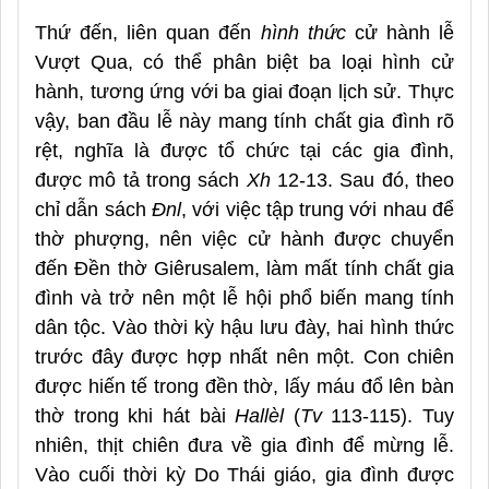
Thứ đến, liên quan đến
hình thức
cử hành lễ
Vượt Qua, có thể phân biệt ba loại hình cử
hành, tương ứng với ba giai đoạn lịch sử. Thực
vậy, ban đầu lễ này mang tính chất gia đình rõ
rệt, nghĩa là được tổ chức tại các gia đình,
được mô tả trong sách
Xh
12-13. Sau đó, theo
chỉ dẫn sách
Đnl
, với việc tập trung với nhau để
thờ phượng, nên việc cử hành được chuyển
đến Đền thờ Giêrusalem, làm mất tính chất gia
đình và trở nên một lễ hội phổ biến mang tính
dân tộc. Vào thời kỳ hậu lưu đày, hai hình thức
trước đây được hợp nhất nên một. Con chiên
được hiến tế trong đền thờ, lấy máu đổ lên bàn
thờ trong khi hát bài
Hallèl
(
Tv
113-115). Tuy
nhiên, thịt chiên đưa về gia đình để mừng lễ.
Vào cuối thời kỳ Do Thái giáo, gia đình được