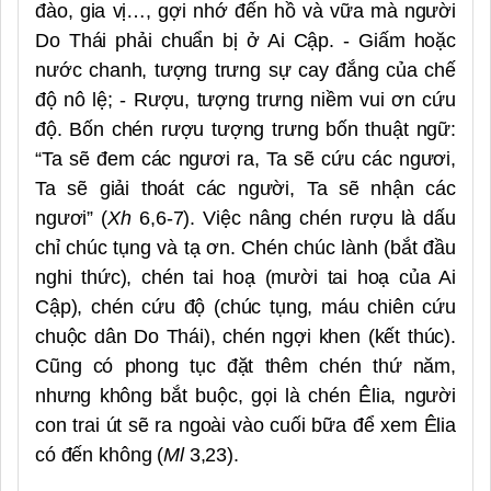
đào, gia vị…, gợi nhớ đến hồ và vữa mà người
Do Thái phải chuẩn bị ở Ai Cập. - Giấm hoặc
nước chanh, tượng trưng sự cay đắng của chế
độ nô lệ; - Rượu, tượng trưng niềm vui ơn cứu
độ. Bốn chén rượu tượng trưng bốn thuật ngữ:
“Ta sẽ đem các ngươi ra, Ta sẽ cứu các ngươi,
Ta sẽ giải thoát các người, Ta sẽ nhận các
ngươi” (
Xh
6,6-7). Việc nâng chén rượu là dấu
chỉ chúc tụng và tạ ơn. Chén chúc lành (bắt đầu
nghi thức), chén tai hoạ (mười tai hoạ của Ai
Cập), chén cứu độ (chúc tụng, máu chiên cứu
chuộc dân Do Thái), chén ngợi khen (kết thúc).
Cũng có phong tục đặt thêm chén thứ năm,
nhưng không bắt buộc, gọi là chén Êlia, người
con trai út sẽ ra ngoài vào cuối bữa để xem Êlia
có đến không (
Ml
3,23).