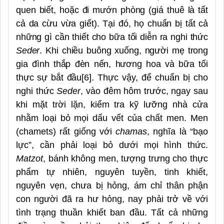
quen biết, hoặc đi mướn phòng (giá thuê là tất
cả da cừu vừa giết). Tại đó, họ chuẩn bị tất cả
những gì cần thiết cho bữa tối diễn ra nghi thức
Seder
. Khi chiều buông xuống, người mẹ trong
gia đình thắp đèn nến, hương hoa và bữa tối
thực sự bắt đầu
[6]
.
Thực vậy, để chuẩn bị cho
nghi thức
Seder
, vào đêm hôm trước, ngay sau
khi mặt trời lặn, kiểm tra kỹ lưỡng nhà cửa
nhằm loại bỏ mọi dấu vết của chất men. Men
(chamets) rất giống với
chamas
, nghĩa là “bạo
lực”, cần phải loại bỏ dưới mọi hình thức.
Matzot
, bánh không men, tượng trưng cho thực
phẩm tự nhiên, nguyên tuyền, tinh khiết,
nguyên vẹn, chưa bị hỏng, ám chỉ thân phận
con người đã ra hư hỏng, nay phải trở về với
tình trạng thuần khiết ban đầu. Tất cả những