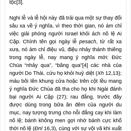
tộc[3].
Nghi lễ và lễ hội này đã trải qua một sự thay đổi
sâu xa về ý nghĩa, vì theo thời gian, nó ám chỉ
việc giải phóng người Israel khỏi ách nô lệ Ai
Cập. Chính tên gọi ngày lễ
pesach
, từ rất xa
xưa, nó ám chỉ điệu vũ, điệu nhảy thánh thiêng
trong ngày lễ, nay mang ý nghĩa mới: Đức
Chúa “nhảy qua”, “băng qua”[4] các nhà của
người Do Thái, cứu họ khỏi huỷ diệt (
Xh
12,13);
máu bôi lên khung cửa hoặc trên cột lều mang
ý nghĩa Đức Chúa đã tha cho họ khi Ngài đánh
bại người Ai Cập (27); rau đắng, trước đây
được dùng trong bữa ăn đêm của người du
mục, nay tượng trưng cho nỗi đắng cay khi làm
nô lệ; bánh không men gợi nhớ bánh cực khổ
thời nô lệ (
Đnl
16,3), cùng với sự vội vã khi xuất