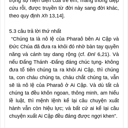
trọng sự hiện diện của trẻ em, mang thông điệp
cứu rỗi, được truyền từ đời này sang đời khác,
theo quy định
Xh
13,14].
5.3 câu trả lời thứ nhất
“Chúng ta là nô lệ của Pharaô bên Ai Cập và
Đức Chúa đã đưa ra khỏi đó nhờ bàn tay quyền
năng và cánh tay dang rộng (cf.
Đnl
6,21). Và
nếu Đấng Thánh -Đấng đáng chúc tụng- không
đưa tổ tiên chúng ta ra khỏi Ai Cập, thì chúng
ta, con cháu chúng ta, cháu chắt chúng ta, vẫn
sẽ là nô lệ của Pharaô ở Ai Cập. Và dù tất cả
chúng ta đều khôn ngoan, thông minh, am hiểu
lề luật, thì mệnh lệnh kể lại câu chuyện xuất
hành vẫn còn hiệu lực; và bất cứ ai kể lại câu
chuyện xuất Ai Cập đều đáng được ngợi khen”.