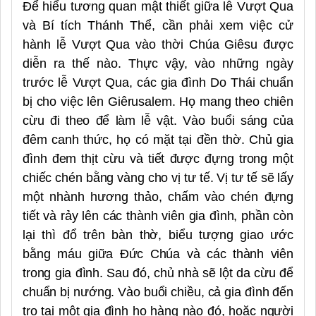
Để hiểu tương quan mật thiết giữa lễ Vượt Qua
và Bí tích Thánh Thể, cần phải xem việc cử
hành lễ Vượt Qua vào thời Chúa Giêsu được
diễn ra thế nào. Thực vậy, vào những ngày
trước lễ
Vượt Qua, các gia đình Do Thái chuẩn
bị cho việc lên Giêrusalem. Họ mang theo chiên
cừu đi theo để làm lễ vật. Vào buổi sáng của
đêm canh thức, họ có mặt tại
đ
ền thờ. Chủ gia
đình đem thịt cừu và tiết được đựng trong một
chiếc chén bằng vàng cho vị tư tế. Vị tư tế sẽ lấy
một nhành hương thảo, chấm vào chén đựng
tiết và rảy lên các thành viên gia đình, phần còn
lại thì đổ trên bàn thờ, biểu tượng giao ước
bằng máu giữa Đức Chúa và các thành viên
trong gia đình. Sau đó, chủ nhà sẽ lột da cừu để
chuẩn bị nướng. Vào buổi chiều, cả gia đình đến
trọ tại một gia đình họ hàng nào đó, hoặc người