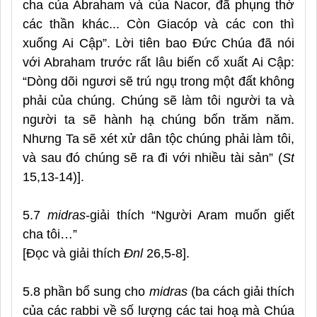
cha của Abraham và của Nacor, đã phụng thờ
các thần khác... Còn Giacóp và các con thì
xuống Ai Cập”. Lời tiên bao Đức Chúa đã nói
với Abraham trước rất lâu biến cố xuất Ai Cập:
“Dòng dõi ngươi sẽ ​trú ngụ trong một đất không
phải của chúng. Chúng sẽ làm tôi người ta và
người ta sẽ hành hạ chúng ​bốn trăm năm.
Nhưng Ta sẽ xét xử dân tộc chúng phải làm tôi,
và sau đó chúng sẽ ra đi với nhiều tài sản” (
St
15,13-14)].
5.7
midras
-giải thích “Người Aram muốn giết
cha tôi…”
[Đọc và giải thích
Đnl
26,5-8].
5.8 phần bổ sung cho
midras
(ba cách giải thích
của các rabbi về số lượng các tai hoạ mà Chúa