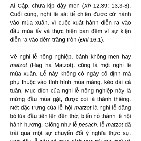
Ai Cập, chưa kịp dậy men (
Xh
12,39; 13,3-8).
Cuối cùng, nghi lễ sát tế chiên được cử hành
vào mùa xuân, vì cuộc xuất hành diễn ra vào
đầu mùa ấy và thực hiện ban đêm vì sự kiện
diễn ra vào đêm trăng tròn (
Đnl
16,1).
Về nghi lễ nông nghiệp, bánh không men hay
matzot
(Hag ha Matzot), cũng là một nghi lễ
mùa xuân. Lễ này không có ngày cố định mà
phụ thuộc vào tình hình mùa màng, kéo dài cả
tuần. Mục đích của nghi lễ nông nghiệp này là
mừng đầu mùa gặt, được coi là thánh thiêng.
Nét đặc trưng của lễ hội
matzot
là nghi lễ dâng
bó lúa đầu tiên lên đền thờ, biến nó thành lễ hội
hành hương. Giống như lễ
pesach
, lễ
matzot
đã
trải qua một sự chuyển đổi ý nghĩa thực sự.