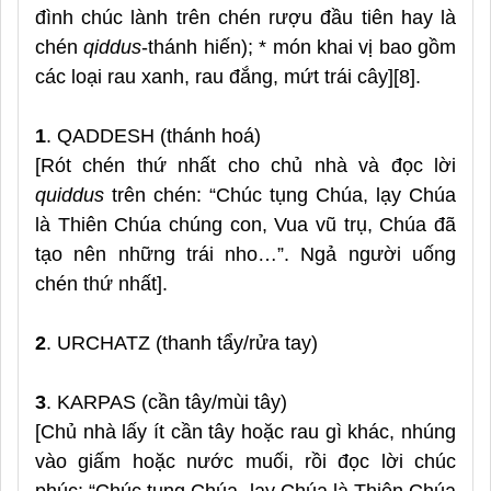
đình chúc lành trên chén rượu đầu tiên hay là
chén
qiddus
-thánh hiến); * món khai vị bao gồm
các loại rau xanh, rau đắng, mứt trái cây][8].
1
. QADDESH (thánh hoá)
[Rót chén thứ nhất cho chủ nhà và đọc lời
quiddus
trên chén: “Chúc tụng Chúa, lạy Chúa
là Thiên Chúa chúng con, Vua vũ trụ,
Chúa đã
tạo nên những trái nho…”. Ngả người uống
chén thứ nhất].
2
. URCHATZ (thanh tẩy/rửa tay)
3
. KARPAS (cần tây/mùi tây)
[Chủ nhà lấy ít cần tây hoặc rau gì khác, nhúng
vào giấm hoặc nước muối, rồi đọc lời chúc
phúc: “Chúc tụng Chúa, lạy Chúa là Thiên Chúa