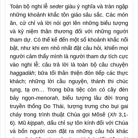
Toàn bộ nghi lễ
seder
giàu ý nghĩa và tràn ngập
những khoảnh khắc tôn giáo sâu sắc. Các món
ăn, cử chỉ và lời nói gợi lên những biểu tượng
và kỷ niệm thân thương đối với những người
tham dự. Có thể kể đến một số khoảnh khắc nổi
bật, như khi em nhỏ nhất đặt câu hỏi, khiến mọi
người cảm thấy mình là người tham dự tích cực
vào nghi lễ; câu trả lời là toàn bộ câu chuyện
haggadàh
; bữa tối thân thiện đón tiếp các thực
khách; những lời cầu nguyện, thánh thi chúc
tụng, tạ ơn… Trong bữa tiệc còn có cây đèn
bảy ngọn-
menorah
, biểu tượng lâu đời trong
truyền thống Do Thái, tượng trưng cho bụi gai
cháy trong trình thuật Chúa gọi Môsê (
Xh
3,1-
6). Mũ
kippah
, dấu chỉ sự tôn kính đối với Chúa
và bốn người con đặt ra những câu hỏi khác