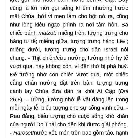
cũng là lời mời gọi sống khiêm nhường trước
mặt Chúa, bởi vì men làm cho bột nở ra, cũng
như lòng kiêu ngạo phình ra nơi tâm hồn. Ba
chiếc bánh
matzot
: miếng trên, tượng trưng cho
hàng tư tế; miếng giữa, tượng trưng hàng Lêvi;
miếng dưới, tượng trưng cho dân Israel nói
chung. - Thịt chiên/cừu nướng, tưởng nhớ hy tế
vượt qua, nay không còn, vì đền thờ bị phá huỷ.
Để tưởng nhớ con chiên vượt qua, một chiếc
cẳng chân nướng đặt trên bàn, tượng trưng
cánh tay Chúa đưa dân ra khỏi Ai Cập (
Đnl
26,8). - Trứng, tưởng nhớ lễ vật dâng lên trong
mỗi ngày lễ, biểu tượng cho sự sống vĩnh cửu. -
Rau đắng, biểu tượng cho cuộc sống khó khăn
của người Do Thái cho đến khi được giải phóng.
-
Haroset
/nước xốt, món trộn bao gồm táo, hạnh