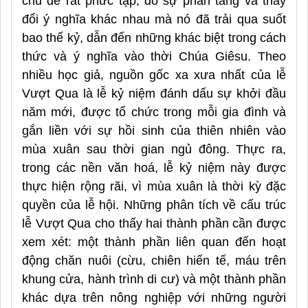
chủ đề rất phức tạp, do sự phân tầng và thay
đổi ý nghĩa khác nhau mà nó đã trải qua suốt
bao thế kỷ, dẫn đến những khác biệt trong cách
thức và ý nghĩa vào thời Chúa Giêsu. Theo
nhiều học giả, nguồn gốc xa xưa nhất của lễ
Vượt Qua là lễ kỷ niệm đánh dấu sự khởi đầu
năm mới, được tổ chức trong mỗi gia đình và
gắn liền với sự hồi sinh của thiên nhiên vào
mùa xuân sau thời gian ngủ đông. Thực ra,
trong các nền văn hoá, lễ kỷ niệm này được
thực hiện rộng rãi, vì mùa xuân là thời kỳ đặc
quyền của lễ hội. Những phân tích về cấu trúc
lễ Vượt Qua cho thấy hai thành phần cần được
xem xét: một thành phần liên quan đến hoạt
động chăn nuôi (cừu, chiên hiến tế, máu trên
khung cửa, hành trình di cư) và một thành phần
khác dựa trên nông nghiệp với những người