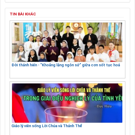
TIN BÀI KHÁC
Đời thánh hiến - "Khoảng lặng ngôn sứ" giữa cơn sốt tục hoá
Giáo lý viên sống Lời Chúa và Thánh Thể