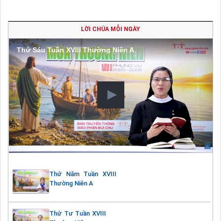
LỜI CHÚA MỖI NGÀY
Thứ Sáu Tuần XVIII Thường Niên A
Thứ Năm Tuần XVIII
Thường Niên A
Thứ Tư Tuần XVIII