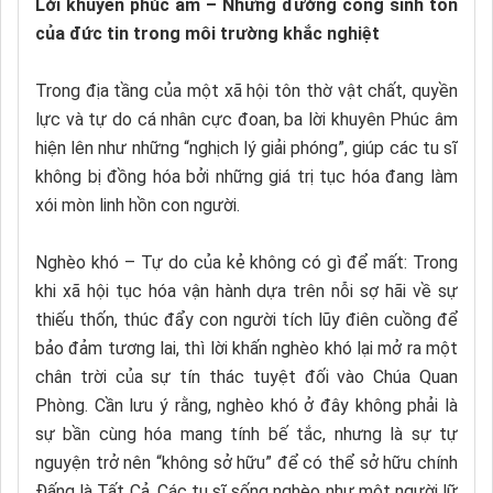
Lời khuyên phúc âm – Những đường cong sinh tồn
của đức tin trong môi trường khắc nghiệt
Trong địa tầng của một xã hội tôn thờ vật chất, quyền
lực và tự do cá nhân cực đoan, ba lời khuyên Phúc âm
hiện lên như những “nghịch lý giải phóng”, giúp các tu sĩ
không bị đồng hóa bởi những giá trị tục hóa đang làm
xói mòn linh hồn con người.
Nghèo khó – Tự do của kẻ không có gì để mất: Trong
khi xã hội tục hóa vận hành dựa trên nỗi sợ hãi về sự
thiếu thốn, thúc đẩy con người tích lũy điên cuồng để
bảo đảm tương lai, thì lời khấn nghèo khó lại mở ra một
chân trời của sự tín thác tuyệt đối vào Chúa Quan
Phòng. Cần lưu ý rằng, nghèo khó ở đây không phải là
sự bần cùng hóa mang tính bế tắc, nhưng là sự tự
nguyện trở nên “không sở hữu” để có thể sở hữu chính
Đấng là Tất Cả. Các tu sĩ sống nghèo như một người lữ