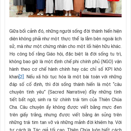
Giữa bối cảnh đó, những người sống đời thánh hiến hiện
diện không phải như một thực thể lạ lẫm bên ngoài lịch
sử, mà như một chứng nhân cho một lối hiện hữu khác.
Họ công bố rằng Giáo hội, đặc biệt là đời sống tu trì,
không bao giờ là một định chế phi chính phủ (NGO) vận
hành theo cơ chế hành chính hay các chỉ số KPI khô
khan
[2]
. Nếu xã hội tục hóa là một bài toán với những
đáp số cố định, thì đời sống thánh hiến là một “câu
chuyện tình yêu” (Sacred Narrative) đầy những tình
tiết bất ngờ, sinh ra từ chính trái tim của Thiên Chúa
Cha. Câu chuyện ấy không được viết bằng mực đen
trên giấy trắng, nhưng được viết bằng ân sủng trên
những trái tim tan vỡ và những mảnh đời khiêm hạ. Với
tư cách là Tác giả tối cao, Thiên Chúa luôn biết cách