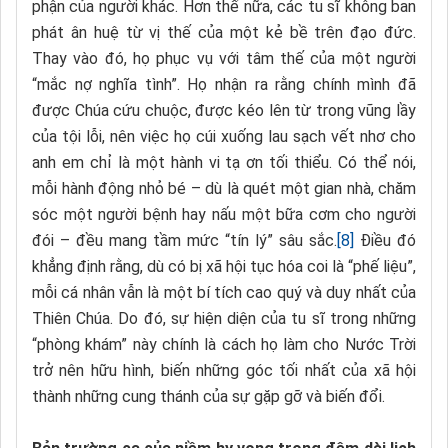
phận của người khác. Hơn thế nữa, các tu sĩ không ban
phát ân huệ từ vị thế của một kẻ bề trên đạo đức.
Thay vào đó, họ phục vụ với tâm thế của một người
“mắc nợ nghĩa tình”. Họ nhận ra rằng chính mình đã
được Chúa cứu chuộc, được kéo lên từ trong vũng lầy
của tội lỗi, nên việc họ cúi xuống lau sạch vết nhơ cho
anh em chỉ là một hành vi tạ ơn tối thiểu. Có thể nói,
mỗi hành động nhỏ bé – dù là quét một gian nhà, chăm
sóc một người bệnh hay nấu một bữa cơm cho người
đói – đều mang tầm mức “tín lý” sâu sắc.
[8]
Điều đó
khẳng định rằng, dù có bị xã hội tục hóa coi là “phế liệu”,
mỗi cá nhân vẫn là một bí tích cao quý và duy nhất của
Thiên Chúa. Do đó, sự hiện diện của tu sĩ trong những
“phòng khám” này chính là cách họ làm cho Nước Trời
trở nên hữu hình, biến những góc tối nhất của xã hội
thành những cung thánh của sự gặp gỡ và biến đổi.