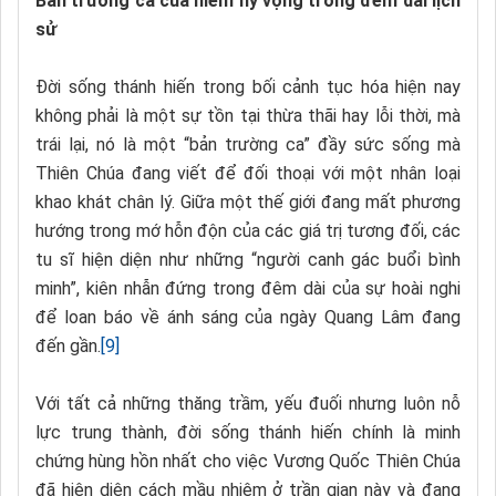
Bản trường ca của niềm hy vọng trong đêm dài lịch
sử
Đời sống thánh hiến trong bối cảnh tục hóa hiện nay
không phải là một sự tồn tại thừa thãi hay lỗi thời, mà
trái lại, nó là một “bản trường ca” đầy sức sống mà
Thiên Chúa đang viết để đối thoại với một nhân loại
khao khát chân lý. Giữa một thế giới đang mất phương
hướng trong mớ hỗn độn của các giá trị tương đối, các
tu sĩ hiện diện như những “người canh gác buổi bình
minh”, kiên nhẫn đứng trong đêm dài của sự hoài nghi
để loan báo về ánh sáng của ngày Quang Lâm đang
đến gần.
[9]
Với tất cả những thăng trầm, yếu đuối nhưng luôn nỗ
lực trung thành, đời sống thánh hiến chính là minh
chứng hùng hồn nhất cho việc Vương Quốc Thiên Chúa
đã hiện diện cách mầu nhiệm ở trần gian này và đang