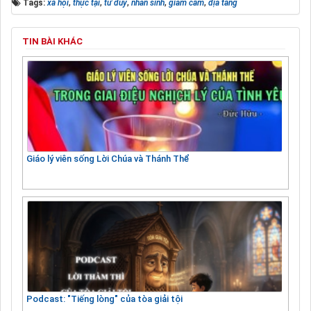
Tags:
xã hội
,
thực tại
,
tư duy
,
nhân sinh
,
giam cầm
,
địa tầng
TIN BÀI KHÁC
Giáo lý viên sống Lời Chúa và Thánh Thể
Podcast: "Tiếng lòng" của tòa giải tội