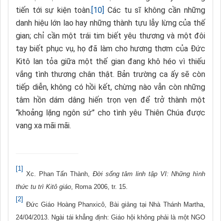
tiến tới sự kiện toàn.
[10]
Các tu sĩ không cần những
danh hiệu lớn lao hay những thành tựu lẫy lừng của thế
gian; chỉ cần một trái tim biết yêu thương và một đôi
tay biết phục vụ, họ đã làm cho hương thơm của Đức
Kitô lan tỏa giữa một thế gian đang khô héo vì thiếu
vắng tình thương chân thật. Bản trường ca ấy sẽ còn
tiếp diễn, không có hồi kết, chừng nào vẫn còn những
tâm hồn dám dâng hiến trọn vẹn để trở thành một
“khoảng lặng ngôn sứ” cho tình yêu Thiên Chúa được
vang xa mãi mãi.
[1]
Xc. Phan Tấn Thành,
Đời sống tâm linh tập VI: Những hình
thức tu trì Kitô giáo
, Roma 2006, tr. 15.
[2]
Đức Giáo Hoàng Phanxicô, Bài giảng tại Nhà Thánh Martha,
24/04/2013. Ngài tái khẳng định: Giáo hội không phải là một NGO