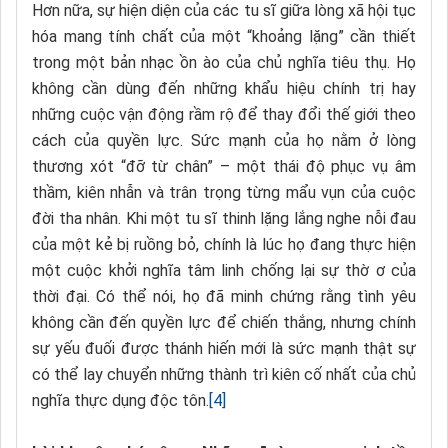
Hơn nữa, sự hiện diện của các tu sĩ giữa lòng xã hội tục
hóa mang tính chất của một “khoảng lặng” cần thiết
trong một bản nhạc ồn ào của chủ nghĩa tiêu thụ. Họ
không cần dùng đến những khẩu hiệu chính trị hay
những cuộc vận động rầm rộ để thay đổi thế giới theo
cách của quyền lực. Sức mạnh của họ nằm ở lòng
thương xót “đỡ từ chân” – một thái độ phục vụ âm
thầm, kiên nhẫn và trân trọng từng mẩu vụn của cuộc
đời tha nhân. Khi một tu sĩ thinh lặng lắng nghe nỗi đau
của một kẻ bị ruồng bỏ, chính là lúc họ đang thực hiện
một cuộc khởi nghĩa tâm linh chống lại sự thờ ơ của
thời đại. Có thể nói, họ đã minh chứng rằng tình yêu
không cần đến quyền lực để chiến thắng, nhưng chính
sự yếu đuối được thánh hiến mới là sức mạnh thật sự
có thể lay chuyển những thành trì kiên cố nhất của chủ
nghĩa thực dụng độc tôn.
[4]