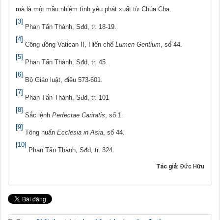
mà là một mầu nhiệm tình yêu phát xuất từ Chúa Cha.
[3]
Phan Tấn Thành, Sđd, tr. 18-19.
[4]
Công đồng Vatican II, Hiến chế
Lumen Gentium
, số 44.
[5]
Phan Tấn Thành, Sđd, tr. 45.
[6]
Bộ Giáo luật, điều 573-601.
[7]
Phan Tấn Thành, Sđd, tr. 101
[8]
Sắc lệnh
Perfectae Caritatis
, số 1.
[9]
Tông huấn
Ecclesia in Asia
, số 44.
[10]
Phan Tấn Thành, Sđd, tr. 324.
Tác giả:
Đức Hữu