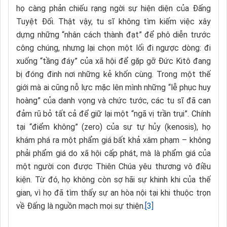
họ càng phản chiếu rạng ngời sự hiện diện của Đấng
Tuyệt Đối. Thật vậy, tu sĩ không tìm kiếm việc xây
dựng những “nhân cách thành đạt” để phô diễn trước
công chúng, nhưng lại chọn một lối đi ngược dòng: đi
xuống “tầng đáy” của xã hội để gặp gỡ Đức Kitô đang
bị đóng đinh nơi những kẻ khốn cùng. Trong một thế
giới mà ai cũng nỗ lực mặc lên mình những “lễ phục huy
hoàng” của danh vọng và chức tước, các tu sĩ đã can
đảm rũ bỏ tất cả để giữ lại một “ngã vị trần trụi”. Chính
tại “điểm không” (zero) của sự tự hủy (kenosis), họ
khám phá ra một phẩm giá bất khả xâm phạm – không
phải phẩm giá do xã hội cấp phát, mà là phẩm giá của
một người con được Thiên Chúa yêu thương vô điều
kiện. Từ đó, họ không còn sợ hãi sự khinh khi của thế
gian, vì họ đã tìm thấy sự an hòa nội tại khi thuộc trọn
về Đấng là nguồn mạch mọi sự thiện.
[3]