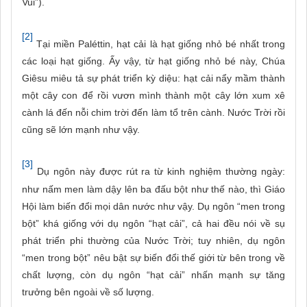
Vui”).
[2]
Tại miền Paléttin, hạt cải là hạt giống nhỏ bé nhất trong
các loại hạt giống. Ấy vậy, từ hạt giống nhỏ bé này, Chúa
Giêsu miêu tả sự phát triển kỳ diệu: hạt cải nẩy mầm thành
một cây con để rồi vươn mình thành một cây lớn xum xê
cành lá đến nỗi chim trời đến làm tổ trên cành. Nước Trời rồi
cũng sẽ lớn mạnh như vậy.
[3]
Dụ ngôn này được rút ra từ kinh nghiệm thường ngày:
như nấm men làm dậy lên ba đấu bột như thế nào, thì Giáo
Hội làm biến đổi mọi dân nước như vậy. Dụ ngôn “men trong
bột” khá giống với dụ ngôn “hạt cải”, cả hai đều nói về sụ
phát triển phi thường của Nước Trời; tuy nhiên, dụ ngôn
“men trong bột” nêu bật sự biến đổi thế giới từ bên trong về
chất lượng, còn dụ ngôn “hạt cải” nhấn mạnh sự tăng
trưởng bên ngoài về số lượng.