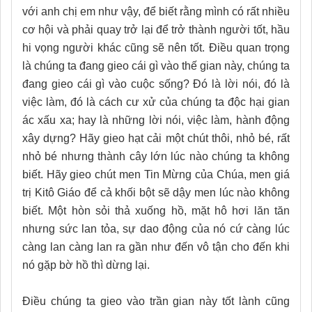
với anh chị em như vậy, để biết rằng mình có rất nhiều
cơ hội và phải quay trở lại để trở thành người tốt, hầu
hi vọng người khác cũng sẽ nên tốt. Điều quan trọng
là chúng ta đang gieo cái gì vào thế gian này, chúng ta
đang gieo cái gì vào cuộc sống? Đó là lời nói, đó là
việc làm, đó là cách cư xử của chúng ta độc hại gian
ác xấu xa; hay là những lời nói, việc làm, hành động
xây dựng? Hãy gieo hạt cải một chút thôi, nhỏ bé, rất
nhỏ bé nhưng thành cây lớn lúc nào chúng ta không
biết. Hãy gieo chút men Tin Mừng của Chúa, men giá
trị Kitô Giáo để cả khối bột sẽ dậy men lúc nào không
biết. Một hòn sỏi thả xuống hồ, mặt hô hơi lăn tăn
nhưng sức lan tỏa, sự dao động của nó cứ càng lúc
càng lan càng lan ra gần như đến vô tận cho đến khi
nó gặp bờ hồ thì dừng lại.
Điều chúng ta gieo vào trần gian này tốt lành cũng