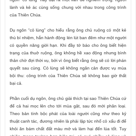
lành và kẻ ác cùng sống chung với nhau trong công trình
của Thiên Chúa.
Dụ ngôn “cỏ lùng” cho hiểu rằng ông chủ ruộng có một kẻ
thù bí nhiệm, hắn hành động lén lút ban đêm như một người
có quyền năng giới hạn. Khi đầy tớ báo cho ông biết hiện
trạng của thuở ruộng, ông không hề xao động nhưng bình
thản chờ đợi thời vụ, bởi vì ông biết rằng ông sẽ có lời phán
quyết sau cùng. Cỏ lùng sẽ không ngăn cản được vụ mùa
bội thu: công trình của Thiên Chúa sẽ không bao giờ thất
bại cả.
Phần cuối dụ ngôn, ông chủ giải thích tại sao Thiên Chúa cứ
để cả hai mọc lên cho tới mùa gặt, sau đó mới phân loại.
Theo bản tính bộc phát của loài người cũng như theo kỷ
thuật canh tác, đương nhiên là phải lập tức nhổ cỏ xấu đi để
khỏi ăn bám chất đất màu mở và làm hại đến lúa tốt. Tuy