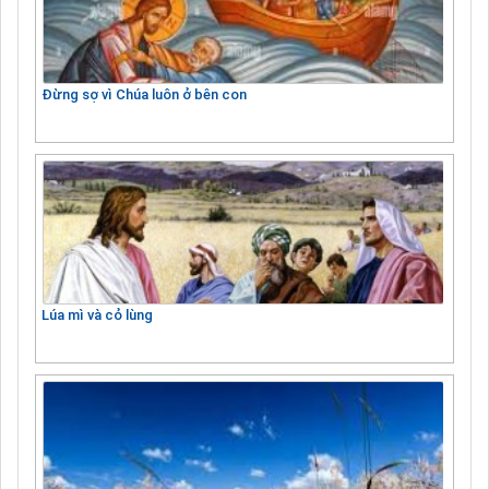
Đừng sợ vì Chúa luôn ở bên con
Lúa mì và cỏ lùng