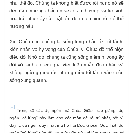
như thế đó. Chúng ta không biết được rồi ra nó nó sẽ
đến đâu, nhưng chắc nó sẽ có âm hưởng và trổ sinh
hoa trái như cây cải thật lớn đến nỗi chim trời có thể
nương náu.
Xin Chúa cho chúng ta sống lòng nhân từ, tốt lành,
kiên nhẫn và hy vọng của Chúa, vì Chúa đã thể hiện
điều đó. Nhờ đó, chúng ta cũng sống niềm hi vọng ấy
đối với anh chị em qua việc kiên nhẫn đón nhận và
không ngừng gieo rắc những điều tốt lành vào cuộc
sống xung quanh.
[1]
Trong số các dụ ngôn mà Chúa Giêsu rao giảng, dụ
ngôn “cỏ lùng” này làm cho các môn đệ rối trí nhất, bởi vì
đây là dụ ngôn duy nhất mà họ hỏi Đức Giêsu. Quả thật, dụ
ngôn “cỏ lùng” này đặt ra một vấn đề nghiêm trọng: người