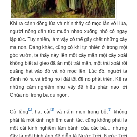
Khi ra cánh đồng lúa và nhìn thấy cỏ mọc lẫn với lúa,
người nông dân tức muốn nhào xuống nhổ cỏ ngay
lập tức. Tuy nhiên, làm vậy có thể gây chết những cây
mạ non. Đàng khác, cũng có khi tự nhiên ở trong một
góc vườn, ta thấy nảy lên một cây mận một cây xoài
không biết ai gieo đã ăn một trái mận, một trái xoài rồi
quăng hạt vào đó và nó mọc lên. Lúc đó, người ta
đánh nó ra và trồng nơi đất tốt để nó phát triển. Kể ra
những cảm nghiệm như vậy để hiểu phần nào lời
Chúa nói trong ba dụ ngôn.
[1]
[2]
[3]
Cỏ lùng
hạt cải
và nấm men trong bột
không
,
phải là một kinh nghiệm canh tác, cũng không phải là
một cái kinh nghiệm làm bánh của các bà… nhưng
đây là một hình ảnh để diễn tả Nước Trời. Nước Trời