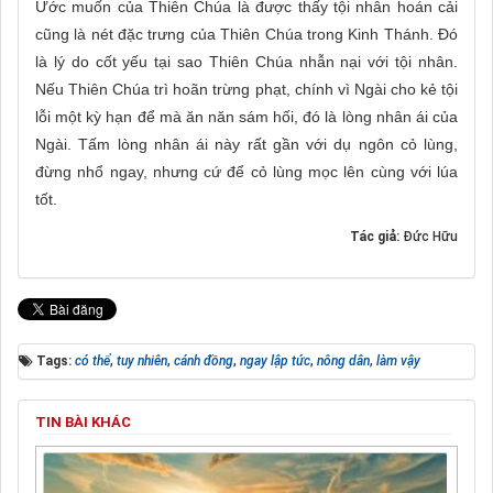
Ước muốn của Thiên Chúa là được thấy tội nhân hoán cải
cũng là nét đặc trưng của Thiên Chúa trong Kinh Thánh. Đó
là lý do cốt yếu tại sao Thiên Chúa nhẫn nại với tội nhân.
Nếu Thiên Chúa trì hoãn trừng phạt, chính vì Ngài cho kẻ tội
lỗi một kỳ hạn để mà ăn năn sám hối, đó là lòng nhân ái của
Ngài. Tấm lòng nhân ái này rất gần với dụ ngôn cỏ lùng,
đừng nhổ ngay, nhưng cứ để cỏ lùng mọc lên cùng với lúa
tốt.
Tác giả:
Đức Hữu
Tags:
có thể
,
tuy nhiên
,
cánh đồng
,
ngay lập tức
,
nông dân
,
làm vậy
TIN BÀI KHÁC