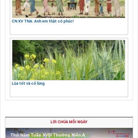
CN XV TNA: Anh em thật có phúc!
Lúa tốt và cỏ lùng
LỜI CHÚA MỖI NGÀY
Thứ Năm Tuần XVIII Thường Niên A