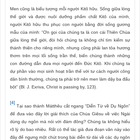
Men cũng là biểu tượng mỗi người Kitô hữu. Sống giữa lòng
thế giới và được nuôi dưỡng phẩm chất Kitô của mình,
người Kitô hữu thu phục con người bằng đời sống gương
mẫu của mình: “Ơn gọi của chúng ta là con cái Thiên Chúa
giữa lòng thế giới, đòi hỏi chúng ta không chỉ tìm kiếm sự
thánh thiện cho riêng mình, nhưng cũng phải lan tỏa hương
thơm trên mọi lối sống trần thế, biến chúng thành những
con đường dẫn đưa mọi người đến Đức Kitô. Khi chúng ta
dự phần vào mọi sinh hoạt trần thế với tư cách người công
dân bình thường, chúng ta phải trở nên men làm dậy ba đấu
bột” (Bl. J. Exriva, Christ is passing by, 123).
[4]
Tại sao thánh Mátthêu cắt ngang “Diễn Từ về Dụ Ngôn”
để đưa vào đây lời giải thích của Chúa Giêsu về việc Ngài
dùng dụ ngôn mà nói với đám đông? Chúng ta không hiểu
rõ lý do bao nhiêu. Rất có thể tác giả đưa đoạn văn này vào
đây để ngưng một chút trong bài diễn từ dài về các dụ ngôn