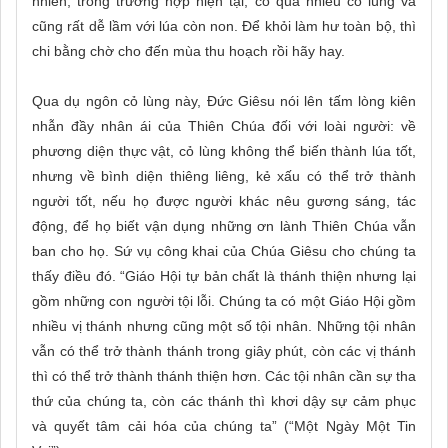
nhiên, trong trường hợp hiện tại, có quá nhiều cỏ lùng và
cũng rất dễ lầm với lúa còn non. Để khỏi làm hư toàn bộ, thì
chi bằng chờ cho đến mùa thu hoạch rồi hãy hay.
Qua dụ ngôn cỏ lùng này, Đức Giêsu nói lên tấm lòng kiên
nhẫn đầy nhân ái của Thiên Chúa đối với loài người: về
phương diện thực vật, cỏ lùng không thể biến thành lúa tốt,
nhưng về bình diện thiêng liêng, kẻ xấu có thể trở thành
người tốt, nếu họ được người khác nêu gương sáng, tác
động, để họ biết vận dụng những ơn lành Thiên Chúa vẫn
ban cho họ. Sứ vụ công khai của Chúa Giêsu cho chúng ta
thấy điều đó. “Giáo Hội tự bản chất là thánh thiện nhưng lại
gồm những con người tội lỗi. Chúng ta có một Giáo Hội gồm
nhiều vị thánh nhưng cũng một số tội nhân. Những tội nhân
vẫn có thể trở thành thánh trong giây phút, còn các vị thánh
thì có thể trở thành thánh thiện hơn. Các tội nhân cần sự tha
thứ của chúng ta, còn các thánh thì khơi dậy sự cảm phục
và quyết tâm cải hóa của chúng ta” (“Một Ngày Một Tin