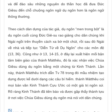
và để đào sâu những nguyên do thần học đã đưa Đức
Giêsu đến chỗ chuộng ngôn ngữ dụ ngôn hơn là ngôn ngữ
thông thường.
Theo cách dàn dựng của tác giả, dụ ngôn “men trong bột” là
dụ ngôn cuối cùng Đức Giê-su rao giảng cho dân chúng khi
Ngài ngồi trên thuyền cách xa bờ một chút, rồi sau đó Ngài
về nhà và tiếp tục “Diễn Từ về Dụ Ngôn” cho các môn đệ
(13, 36). Cũng như ở 13, 14-15, ở đây lại xuất hiện mối bận
tâm biện giáo của thánh Mátthêu, đó là xác nhận việc Chúa
Giêsu dùng dụ ngôn bằng một chứng từ Kinh Thánh. Lần
này, thánh Mátthêu trích dẫn Tv 78 trong đó mầu nhiệm tạo
dựng được kể dưới dạng các câu bí hiểm. thánh Mátthêu coi
mọi bản văn Kinh Thánh Cựu Ước có một giá trị ngôn sứ.
Rõ ràng Kinh Thánh đã tiên báo và được gặp thấy thành tựu
ở nơi việc Chúa Giêsu dùng dụ ngôn mà nói với dân chúng.
[5]