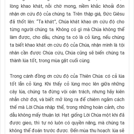
lòng khao khát, nỗi chờ mong, niềm khắc khoải đón
nhận ơn cứu độ của chúng ta. Trên thập giá, Đức Giêsu
đã thốt lên: “Ta khát”, Chúa khát khao ơn cứu độ cho
từng người chúng ta. Không có gì mà Chúa không thể
làm được, cho dẫu, chúng ta có là cỏ lùng, nếu chúng
ta biết khao khát ơn cứu độ của Chúa, nhận mình là tội
nhân cần được Chúa cứu, Chúa cũng sẽ biến chúng ta
thành lúa tốt, trong mùa gặt cuối cùng.
Trong cánh đồng ơn cứu độ của Thiên Chúa: có cả lúa
tốt lẫn cỏ lùng. Khi thấy cỏ lùng mọc lên giữa những
cây lúa, chúng ta đừng vội oán trách, nhưng hãy kiên
nhẫn chờ đợi, và biết mở lòng ra để chiêm ngắm cách
thế mà Lời Chúa nhập thể, trong những hoàn cảnh, cho
dẫu không mấy thuận lợi. Hạt giống Lời Chúa một khi đã
được gieo, thì tự nó luôn có quyền năng, mà chúng ta
không thể đoán trước được. Đến mùa thu hoạch: lúa sẽ