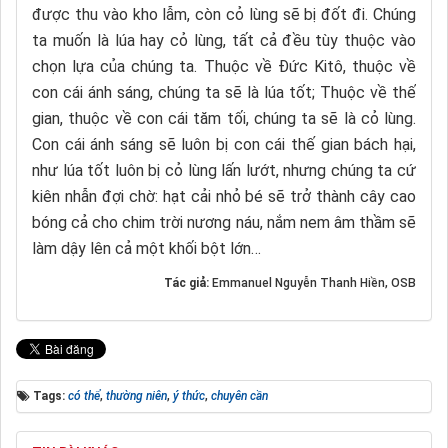
được thu vào kho lẫm, còn cỏ lùng sẽ bị đốt đi. Chúng
ta muốn là lúa hay cỏ lùng, tất cả đều tùy thuộc vào
chọn lựa của chúng ta. Thuộc về Đức Kitô, thuộc về
con cái ánh sáng, chúng ta sẽ là lúa tốt; Thuộc về thế
gian, thuộc về con cái tăm tối, chúng ta sẽ là cỏ lùng.
Con cái ánh sáng sẽ luôn bị con cái thế gian bách hại,
như lúa tốt luôn bị cỏ lùng lấn lướt, nhưng chúng ta cứ
kiên nhẫn đợi chờ: hạt cải nhỏ bé sẽ trở thành cây cao
bóng cả cho chim trời nương náu, nắm nem âm thầm sẽ
làm dậy lên cả một khối bột lớn…
Tác giả:
Emmanuel Nguyễn Thanh Hiền, OSB
Tags:
có thể
,
thường niên
,
ý thức
,
chuyên cần