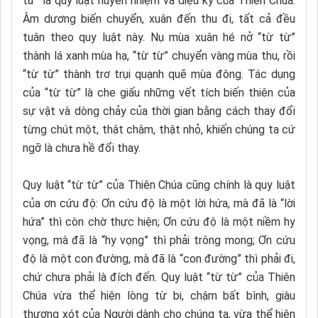
từ” là quy luật huyền nhiệm và diệu kỳ của Thiên Chúa:
Âm dương biến chuyển, xuân đến thu đi, tất cả đều
tuân theo quy luật này. Nụ mùa xuân hé nở “từ từ”
thành lá xanh mùa hạ, “từ từ” chuyển vàng mùa thu, rồi
“từ từ” thành trơ trụi quạnh quẽ mùa đông. Tác dụng
của “từ từ” là che giấu những vết tích biến thiên của
sự vật và dòng chảy của thời gian bằng cách thay đổi
từng chút một, thật chậm, thật nhỏ, khiến chúng ta cứ
ngỡ là chưa hề đổi thay.
Quy luật “từ từ” của Thiên Chúa cũng chính là quy luật
của ơn cứu độ: Ơn cứu độ là một lời hứa, mà đã là “lời
hứa” thì còn chờ thực hiện; Ơn cứu độ là một niềm hy
vọng, mà đã là “hy vọng” thì phải trông mong; Ơn cứu
độ là một con đường, mà đã là “con đường” thì phải đi,
chứ chưa phải là đích đến. Quy luật “từ từ” của Thiên
Chúa vừa thể hiện lòng từ bi, chậm bất bình, giàu
thương xót của Người dành cho chúng ta, vừa thể hiện