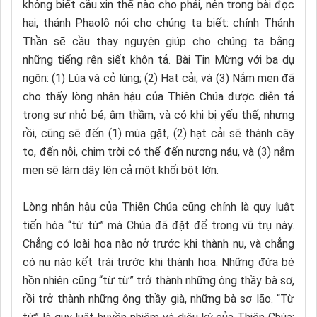
không biết cầu xin thế nào cho phải, nên trong bài đọc
hai, thánh Phaolô nói cho chúng ta biết: chính Thánh
Thần sẽ cầu thay nguyện giúp cho chúng ta bằng
những tiếng rên siết khôn tả. Bài Tin Mừng với ba dụ
ngôn: (1) Lúa và cỏ lùng; (2) Hạt cải; và (3) Nắm men đã
cho thấy lòng nhân hậu của Thiên Chúa được diễn tả
trong sự nhỏ bé, âm thầm, và có khi bị yếu thế, nhưng
rồi, cũng sẽ đến (1) mùa gặt, (2) hạt cải sẽ thành cây
to, đến nỗi, chim trời có thể đến nương náu, và (3) nắm
men sẽ làm dậy lên cả một khối bột lớn.
Lòng nhân hậu của Thiên Chúa cũng chính là quy luật
tiến hóa “từ từ” mà Chúa đã đặt để trong vũ trụ này.
Chẳng có loài hoa nào nở trước khi thành nụ, và chẳng
có nụ nào kết trái trước khi thành hoa. Những đứa bé
hồn nhiên cũng “từ từ” trở thành những ông thầy bà sơ,
rồi trở thành những ông thầy già, những bà sơ lão. “Từ