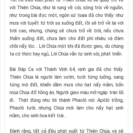
với Thiên Chúa, như lá rụng về cội, sông trôi về nguồn,
như trong bài đọc một, ngôn sứ Isaia đã cho thấy: như
mưa với tuyết từ trời sa xuống đất, rồi sẽ trở về lại với
trời cao, nhưng, chúng sẽ chưa trở về trời, nếu chưa
thấm xuống đất, chưa làm cho đất phì nhiêu và đâm
chồi nẩy lộc… Lời Chúa một khi đã được gieo, dù chúng
ta có thức hay ngủ, Lời Chúa vẫn tự sinh sôi, phát triển.
Bài Đáp Ca với Thánh Vịnh 64, vịnh gia đã cho thấy:
Thiên Chúa là người làm vườn, tưới từng luống, sang
từng mô đất, khiến dầm mưa cho hạt nẩy mầm, bốn
mùa Chúa đổ hồng ân, Người gieo màu mỡ ngập tràn lối
đi… Thật đúng như lời thánh Phaolô nói: Apôlô trồng,
Phaolô tưới, nhưng Chúa mới làm cho nẩy hạt sinh
mầm, cho sinh hoa kết trái…
Đành rằng, tất cả đều phát xuất từ Thiên Chúa, và sẽ