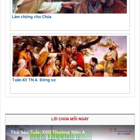
Làm chứng cho Chúa
Tuần XII TN A: Đừng sợ
LỜI CHÚA MỖI NGÀY
Thứ Sáu Tuần XVIII Thường Niên A