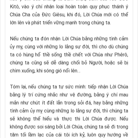
Kitô, vào ý chí nhân loại hoàn toàn quy phục thánh ý
Chúa Cha của Đức Giêsu, khi đó, Lời Chúa mới có thể
lớn lên và phát triển vững mạnh trong chúng ta.
Nếu chúng ta đón nhận Lời Chúa bằng những tình cảm
ủy mỵ, cùng với những lo lắng sự đời, thì cho dù chúng
ta có hùng hổ thề sống thề chết với Chúa như Phêrô,
chúng ta cũng sẽ dễ dàng chối bỏ Người, hoặc sẽ bị
chìm xuống, khi sóng gió nổi lên…
Tóm lại, nếu chúng ta tự sức mình: tiếp nhận Lời Chúa
bằng lý trí cứng nhắc như vệ đường, bằng ý chí mau
mắn như chút ít đất lẫn trong sỏi đá, hay bằng những
tình cảm ủy mỵ cùng những lo lắng sự đời, thì chúng ta
sẽ không thể hiểu và thực thi Lời Chúa được. Nếu
không được soi sáng bởi Lời Chúa, chúng ta sẽ đi trong
tăm tối lầm lạc của cái tôi ích kỷ, luôn quy hướng về