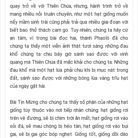
quay trở về với Thiên Chúa, nhưng, hành trình trở về
mang nhiều nỗi truân chuyên, như một hạt giống muốn
nẩy mầm sinh trái cũng phải trải qua nhiều giai đoạn với
biết bao thử thách cam go. Tuy nhiên, chúng ta hãy cứ
an tâm, vì trong bài đọc hai, thánh Phaolô đã cho
chúng ta thấy một viễn ảnh thật tươi sáng: những đau
khổ chúng ta chịu bây giờ sánh sao được với vinh
quang mà Thiên Chúa đã mặc khải cho chúng ta. Những
đau khổ mà một hạt lúa phải chịu khi bị mục nát trong
đất, sánh sao được với những bông lúa vàng trĩu hạt
của ngày gặt hái.
Bài Tin Mừng cho chúng ta thấy số phận của những hạt
giống tùy thuộc vào nơi tiếp nhận chúng: hạt giống rơi
trên vệ đường, sẽ bị chim trời ăn mất; hạt giống rơi vào
sỏi đá, sẽ mau chóng bị héo tàn; hạt giống rơi vào bụi
gai, sẽ bị gai góc bóp nghẹt. Giống tốt, giống dồi dào