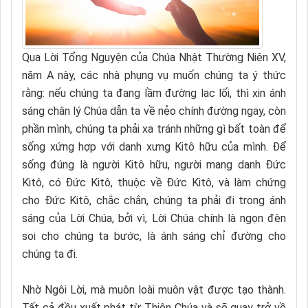
Qua Lời Tổng Nguyện của Chúa Nhật Thường Niên XV,
năm A này, các nhà phụng vụ muốn chúng ta ý thức
rằng: nếu chúng ta đang lầm đường lạc lối, thì xin ánh
sáng chân lý Chúa dẫn ta về nẻo chính đường ngay, còn
phần mình, chúng ta phải xa tránh những gì bất toàn để
sống xứng hợp với danh xưng Kitô hữu của mình. Để
sống đúng là người Kitô hữu, người mang danh Đức
Kitô, có Đức Kitô, thuộc về Đức Kitô, và làm chứng
cho Đức Kitô, chắc chắn, chúng ta phải đi trong ánh
sáng của Lời Chúa, bởi vì, Lời Chúa chính là ngọn đèn
soi cho chúng ta bước, là ánh sáng chỉ đường cho
chúng ta đi.
Nhờ Ngôi Lời, mà muôn loài muôn vật được tạo thành.
Tất cả đều xuất phát từ Thiên Chúa và sẽ quay trở về