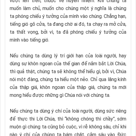
vượt lên trên, thuộc về huyền nhiệm. Khi chúng ta
muốn làm chủ, muốn cho chúng một ý nghĩa là chúng
ta phóng chiếu ý tưởng của mình vào chúng. Chẳng hạn,
tiếng gió gõ cửa, ta đang chờ ai đó, ta chạy ra mở cửa,
ta thất vọng, bởi vì, ta đã phóng chiếu ý tưởng của
mình vào tiếng gió.
Nếu chúng ta dùng lý trí giới hạn của loài người, hay
dùng sự khôn ngoan của thế gian để nắm bắt Lời Chúa,
thì quả thật, chúng ta sẽ không thể hiểu gì, bởi vì, Chúa
nói một đàng, chúng ta hiểu một nẻo. Chỉ qua lăng kính
của thập giá, khôn ngoan của thập giá, chúng ta mới
mong hiểu được những gì Chúa nói với chúng ta.
Nếu chúng ta dùng ý chí của loài người, dùng sức riêng
để thực thi Lời Chúa, thì “không chóng thì chầy”, sớm
muộn gì chúng ta cũng bỏ cuộc, vì rễ không sâu, chỉ khi
nào ý chí của chúng ta bám chặt, cắm sâu vào Đức