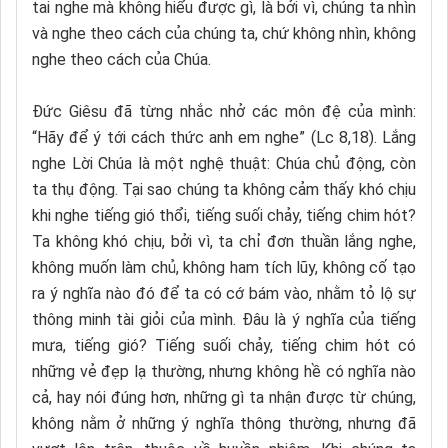
tai nghe mà không hiểu được gì, là bởi vì, chúng ta nhìn
và nghe theo cách của chúng ta, chứ không nhìn, không
nghe theo cách của Chúa.
Đức Giêsu đã từng nhắc nhở các môn đệ của mình:
“Hãy để ý tới cách thức anh em nghe” (Lc 8,18). Lắng
nghe Lời Chúa là một nghệ thuật: Chúa chủ động, còn
ta thụ động. Tại sao chúng ta không cảm thấy khó chịu
khi nghe tiếng gió thổi, tiếng suối chảy, tiếng chim hót?
Ta không khó chịu, bởi vì, ta chỉ đơn thuần lắng nghe,
không muốn làm chủ, không ham tích lũy, không cố tạo
ra ý nghĩa nào đó để ta có cớ bám vào, nhằm tỏ lộ sự
thông minh tài giỏi của mình. Đâu là ý nghĩa của tiếng
mưa, tiếng gió? Tiếng suối chảy, tiếng chim hót có
những vẻ đẹp lạ thường, nhưng không hề có nghĩa nào
cả, hay nói đúng hơn, những gì ta nhận được từ chúng,
không nằm ở những ý nghĩa thông thường, nhưng đã