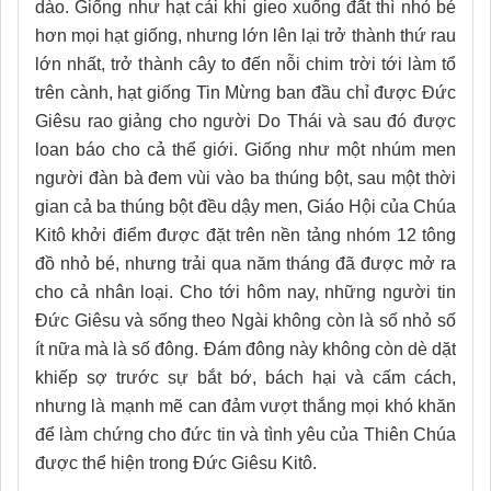
dào. Giống như hạt cải khi gieo xuống đất thì nhỏ bé
hơn mọi hạt giống, nhưng lớn lên lại trở thành thứ rau
lớn nhất, trở thành cây to đến nỗi chim trời tới làm tổ
trên cành, hạt giống Tin Mừng ban đầu chỉ được Đức
Giêsu rao giảng cho người Do Thái và sau đó được
loan báo cho cả thể giới. Giống như một nhúm men
người đàn bà đem vùi vào ba thúng bột, sau một thời
gian cả ba thúng bột đều dậy men, Giáo Hội của Chúa
Kitô khởi điểm được đặt trên nền tảng nhóm 12 tông
đồ nhỏ bé, nhưng trải qua năm tháng đã được mở ra
cho cả nhân loại. Cho tới hôm nay, những người tin
Đức Giêsu và sống theo Ngài không còn là số nhỏ số
ít nữa mà là số đông. Đám đông này không còn dè dặt
khiếp sợ trước sự bắt bớ, bách hại và cấm cách,
nhưng là mạnh mẽ can đảm vượt thắng mọi khó khăn
để làm chứng cho đức tin và tình yêu của Thiên Chúa
được thể hiện trong Đức Giêsu Kitô.