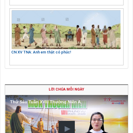
CN XV TNA: Anh em thật có phúc!
LỜI CHÚA MỖI NGÀY
Thứ Sáu Tuần XVIII Thường Niên A