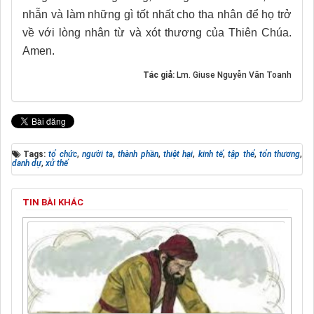
nhẫn và làm những gì tốt nhất cho tha nhân để họ trở
về với lòng nhân từ và xót thương của Thiên Chúa.
Amen.
Tác giả:
Lm. Giuse Nguyễn Văn Toanh
Tags:
tổ chức
,
người ta
,
thành phần
,
thiệt hại
,
kinh tế
,
tập thể
,
tổn thương
,
danh dự
,
xử thế
TIN BÀI KHÁC