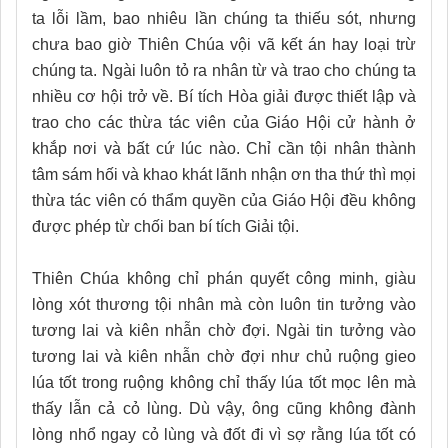
ta lỗi lầm, bao nhiêu lần chúng ta thiếu sót, nhưng
chưa bao giờ Thiên Chúa vội vã kết án hay loại trừ
chúng ta. Ngài luôn tỏ ra nhân từ và trao cho chúng ta
nhiều cơ hội trở về. Bí tích Hòa giải được thiết lập và
trao cho các thừa tác viên của Giáo Hội cử hành ở
khắp nơi và bất cứ lúc nào. Chỉ cần tội nhân thành
tâm sám hối và khao khát lãnh nhận ơn tha thứ thì mọi
thừa tác viên có thẩm quyền của Giáo Hội đều không
được phép từ chối ban bí tích Giải tội.
Thiên Chúa không chỉ phán quyết công minh, giàu
lòng xót thương tội nhân mà còn luôn tin tưởng vào
tương lai và kiên nhẫn chờ đợi. Ngài tin tưởng vào
tương lai và kiên nhẫn chờ đợi như chủ ruộng gieo
lúa tốt trong ruộng không chỉ thấy lúa tốt mọc lên mà
thấy lẫn cả cỏ lùng. Dù vậy, ông cũng không đành
lòng nhổ ngay cỏ lùng và đốt đi vì sợ rằng lúa tốt có