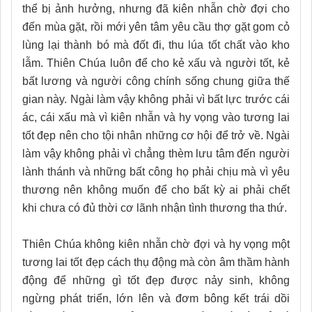
thể bị ảnh hưởng, nhưng đã kiên nhẫn chờ đợi cho
đến mùa gặt, rồi mới yên tâm yêu cầu thợ gặt gom cỏ
lùng lại thành bó mà đốt đi, thu lúa tốt chất vào kho
lẫm. Thiên Chúa luôn để cho kẻ xấu và người tốt, kẻ
bất lương và người công chính sống chung giữa thế
gian này. Ngài làm vậy không phải vì bất lực trước cái
ác, cái xấu mà vì kiên nhẫn và hy vọng vào tương lai
tốt đẹp nên cho tội nhân những cơ hội để trở về. Ngài
làm vậy không phải vì chẳng thèm lưu tâm đến người
lành thánh và những bất công họ phải chịu mà vì yêu
thương nên không muốn để cho bất kỳ ai phải chết
khi chưa có đủ thời cơ lãnh nhận tình thương tha thứ.
Thiên Chúa không kiên nhẫn chờ đợi và hy vọng một
tương lai tốt đẹp cách thụ động mà còn âm thầm hành
động để những gì tốt đẹp được nảy sinh, không
ngừng phát triển, lớn lên và đơm bông kết trái dồi