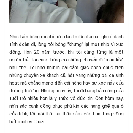
Nhìn tấm băng rôn đỏ rực dán trước đầu xe ghi rõ danh
tính đoàn đi, lòng tôi bỗng "khựng" lại một nhịp vì xúc
động. Hơn 20 năm trước, khi tôi cũng từng là một
người trẻ, tôi cũng từng có những chuyến đi "máu lửa"
như thế. Tôi nhớ như in cái cảm giác chen chúc trên
những chuyến xe khách cũ, hát vang những bài ca sinh
hoạt mà chẳng màng đến cái nóng hay sự xóc nảy của
đường trường. Nhưng ngày ấy, tôi đi bằng bản năng của
tuổi trẻ nhiều hơn là ý thức về đức tin. Còn hôm nay,
nhìn sắc xanh đồng phục phủ kín các hàng ghế qua ô
cửa kính, tôi mới thật sự thấu cảm: các bạn đang sống
hết mình vì Chúa.