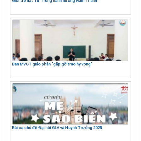
Giới trẻ hạt Tứ Trùng hành hương Năm Thánh
Ban MVGT giáo phận "gặp gỡ trao hy vọng"
Bài ca chủ đề Đại hội GLV và Huynh Trưởng 2025