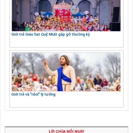
Giới trẻ Giáo hạt Quỹ Nhất gặp gỡ thường kỳ
Giới trẻ và "Idol" lý tưởng
LỜI CHÚA MỖI NGÀY