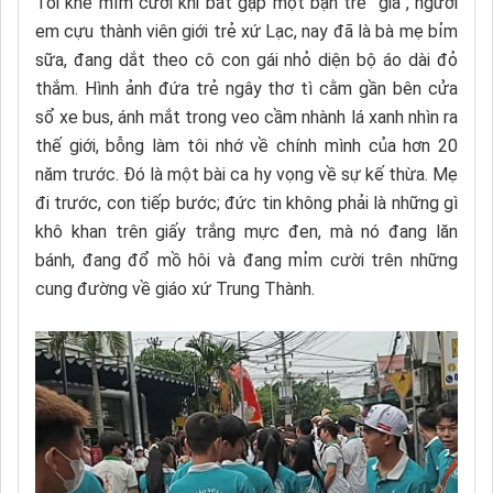
Tôi khẽ mỉm cười khi bắt gặp một bạn trẻ “già”, người
em cựu thành viên giới trẻ xứ Lạc, nay đã là bà mẹ bỉm
sữa, đang dắt theo cô con gái nhỏ diện bộ áo dài đỏ
thắm. Hình ảnh đứa trẻ ngây thơ tì cằm gần bên cửa
sổ xe bus, ánh mắt trong veo cầm nhành lá xanh nhìn ra
thế giới, bỗng làm tôi nhớ về chính mình của hơn 20
năm trước. Đó là một bài ca hy vọng về sự kế thừa. Mẹ
đi trước, con tiếp bước; đức tin không phải là những gì
khô khan trên giấy trắng mực đen, mà nó đang lăn
bánh, đang đổ mồ hôi và đang mỉm cười trên những
cung đường về giáo xứ Trung Thành.