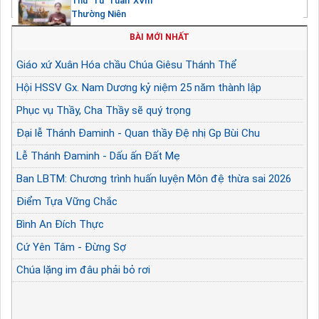
Thứ Tư Tuần XVIII
Thường Niên
BÀI MỚI NHẤT
Giáo xứ Xuân Hóa chầu Chúa Giêsu Thánh Thể
Hội HSSV Gx. Nam Dương kỷ niệm 25 năm thành lập
Phục vụ Thầy, Cha Thầy sẽ quý trọng
Đại lễ Thánh Đaminh - Quan thầy Đệ nhị Gp Bùi Chu
Lễ Thánh Đaminh - Dấu ấn Đất Mẹ
Ban LBTM: Chương trình huấn luyện Môn đệ thừa sai 2026
Điểm Tựa Vững Chắc
Bình An Đích Thực
Cứ Yên Tâm - Đừng Sợ
Chúa lặng im đâu phải bỏ rơi