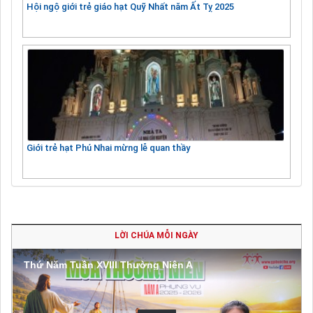
Hội ngộ giới trẻ giáo hạt Quỹ Nhất năm Ất Tỵ 2025
Giới trẻ hạt Phú Nhai mừng lễ quan thầy
LỜI CHÚA MỖI NGÀY
Thứ Năm Tuần XVIII Thường Niên A