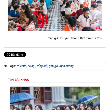
Tác giả:
Truyền Thông Giới Trẻ Bùi Chu
Tags:
tổ chức
,
hà nội
,
tổng kết
,
gặp gỡ
,
định hướng
TIN BÀI KHÁC