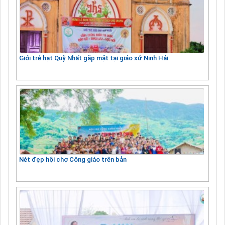
Giới trẻ hạt Quỹ Nhất gặp mặt tại giáo xứ Ninh Hải
Nét đẹp hội chợ Công giáo trên bản