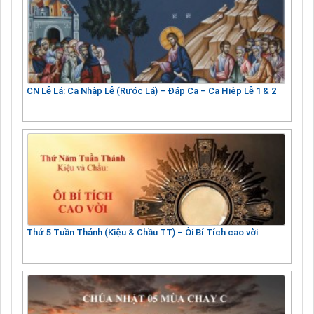
CN Lễ Lá: Ca Nhập Lễ (Rước Lá) – Đáp Ca – Ca Hiệp Lễ 1 & 2
Thứ 5 Tuần Thánh (Kiệu & Chầu TT) – Ôi Bí Tích cao vời