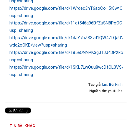
usp=sharing
https://drive.google.com/file/d/1Wrdec3hT6aoCo_5r8wtOsi
usp=sharing
https://drive.google.com/file/d/11qt546q96BfZuSN8PoOC18
usp=sharing
https://drive.google.com/file/d/1dJY7bZS3vd1QW47LQaUVxgM
wdc2oOKB/view?usp=sharing
https://drive.google.com/file/d/185eONNPK3gJTJJ4DPXkoWN1
usp=sharing
https://drive.google.com/file/d/1SKL7LwOuu8wcDfCL3VSvBRk
usp=sharing
Tác giả:
Lm. Bùi Ninh
Nguồn tin:
youtu.be
TIN BÀI KHÁC