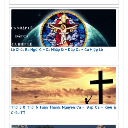
Lễ Chúa Ba Ngôi C – Ca Nhập lễ – Đáp Ca – Ca Hiệp Lễ
Thứ 5 & Thứ 6 Tuần Thánh: Nguyện Ca – Đáp Ca – Kiệu &
Chầu TT