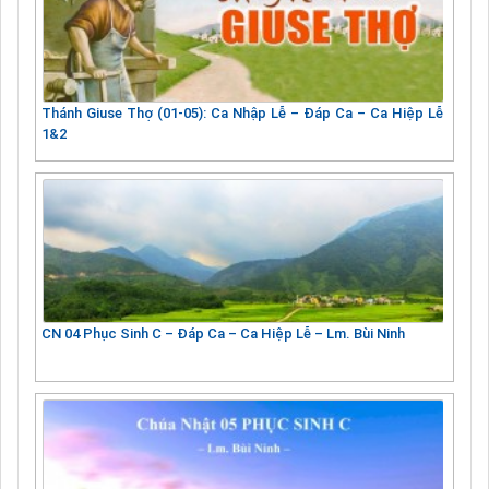
Thánh Giuse Thợ (01-05): Ca Nhập Lễ – Đáp Ca – Ca Hiệp Lễ
1&2
CN 04 Phục Sinh C – Đáp Ca – Ca Hiệp Lễ – Lm. Bùi Ninh