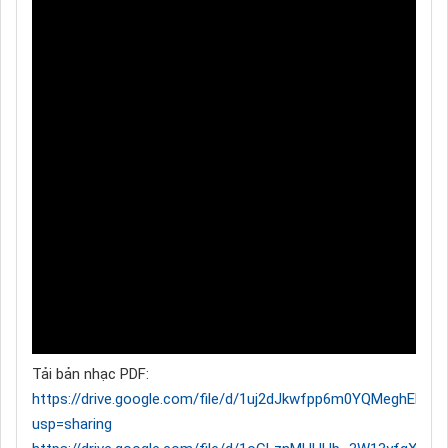
Tải bản nhạc PDF:
https://drive.google.com/file/d/1uj2dJkwfpp6m0YQMeghEEh
usp=sharing