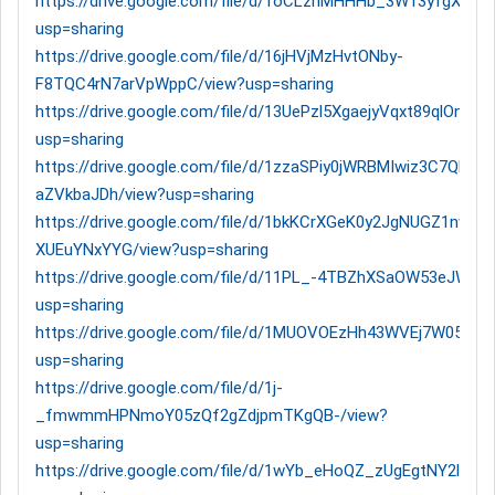
https://drive.google.com/file/d/1oCLznMHHHb_3W13yfgXiGrkx
usp=sharing
https://drive.google.com/file/d/16jHVjMzHvtONby-
F8TQC4rN7arVpWppC/view?usp=sharing
https://drive.google.com/file/d/13UePzl5XgaejyVqxt89qlOnVRd
usp=sharing
https://drive.google.com/file/d/1zzaSPiy0jWRBMIwiz3C7Qh-
aZVkbaJDh/view?usp=sharing
https://drive.google.com/file/d/1bkKCrXGeK0y2JgNUGZ1nw-
XUEuYNxYYG/view?usp=sharing
https://drive.google.com/file/d/11PL_-4TBZhXSaOW53eJW
usp=sharing
https://drive.google.com/file/d/1MUOVOEzHh43WVEj7W05kdh
usp=sharing
https://drive.google.com/file/d/1j-
_fmwmmHPNmoY05zQf2gZdjpmTKgQB-/view?
usp=sharing
https://drive.google.com/file/d/1wYb_eHoQZ_zUgEgtNY2lYxO