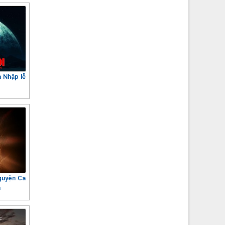
 Nhập lễ
guyện Ca
n