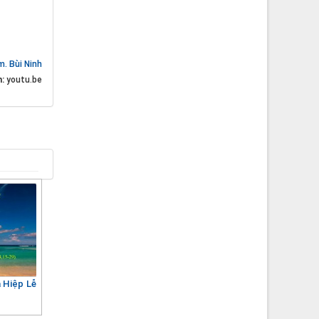
m. Bùi Ninh
n:
youtu.be
 Hiệp Lễ
h