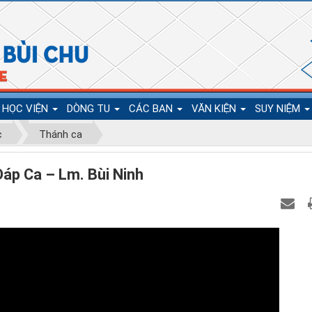
HỌC VIỆN
DÒNG TU
CÁC BAN
VĂN KIỆN
SUY NIỆM
c
Thánh ca
Đáp Ca – Lm. Bùi Ninh