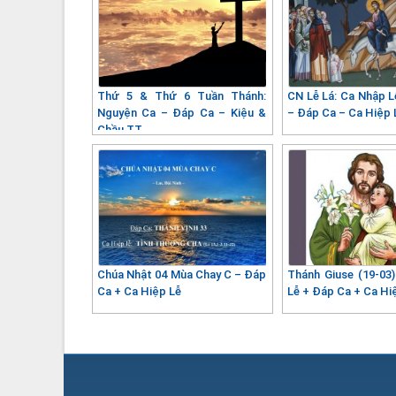
Thứ 5 & Thứ 6 Tuần Thánh:
CN Lễ Lá: Ca Nhập L
Nguyện Ca – Đáp Ca – Kiệu &
– Đáp Ca – Ca Hiệp 
Chầu TT
Chúa Nhật 04 Mùa Chay C – Đáp
Thánh Giuse (19-03
Ca + Ca Hiệp Lễ
Lễ + Đáp Ca + Ca Hi