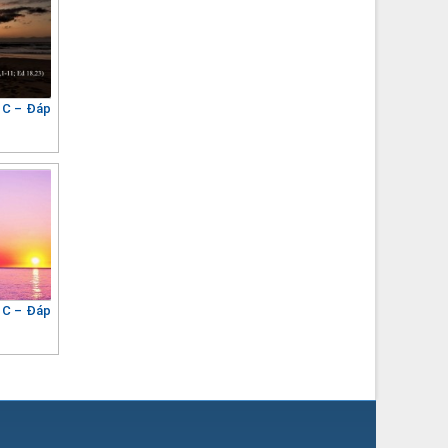
 C – Đáp
 C – Đáp