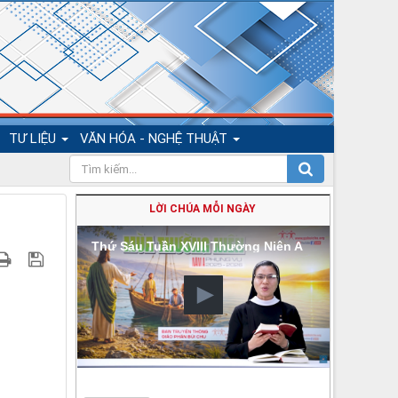
TƯ LIỆU
VĂN HÓA - NGHỆ THUẬT
LỜI CHÚA MỖI NGÀY
Thứ Sáu Tuần XVIII Thường Niên A