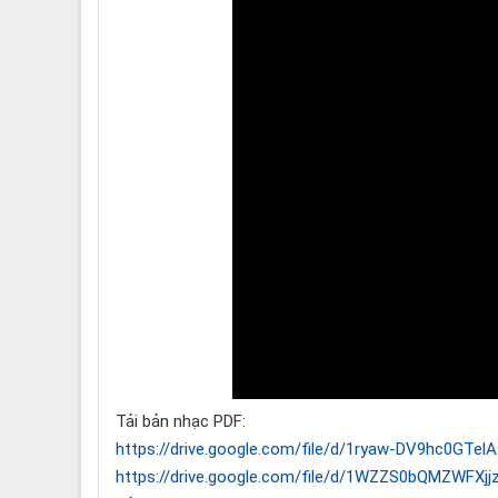
Tải bản nhạc PDF:
https://drive.google.com/file/d/1ryaw-DV9hc0GTe
https://drive.google.com/file/d/1WZZS0bQMZWFX