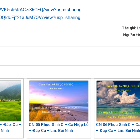
QRPVK5sb6RACzi86GFQ/view?usp=sharing
eT0QIdUEjf2faJuM7OV/view?usp=sharing
Tác giả:
L
Nguồn ti
 – Đáp Ca –
CN 05 Phục Sinh C – Ca Hiệp Lễ
CN 06 Phục Sinh C – Ca
 Ninh
– Đáp Ca – Lm. Bùi Ninh
– Đáp Ca – Lm. Bùi Nin