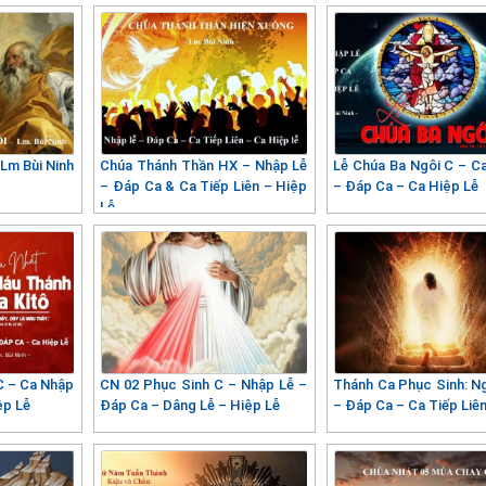
 Lm Bùi Ninh
Chúa Thánh Thần HX – Nhập Lễ
Lễ Chúa Ba Ngôi C – Ca
– Đáp Ca & Ca Tiếp Liên – Hiệp
– Đáp Ca – Ca Hiệp Lễ
Lễ
C – Ca Nhập
CN 02 Phục Sinh C – Nhập Lễ –
Thánh Ca Phục Sinh: N
ệp Lễ
Đáp Ca – Dâng Lễ – Hiệp Lễ
– Đáp Ca – Ca Tiếp Liê