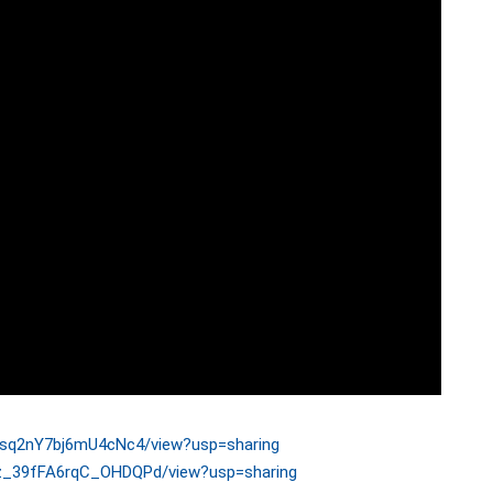
lAsq2nY7bj6mU4cNc4/view?usp=sharing
jjz_39fFA6rqC_OHDQPd/view?usp=sharing