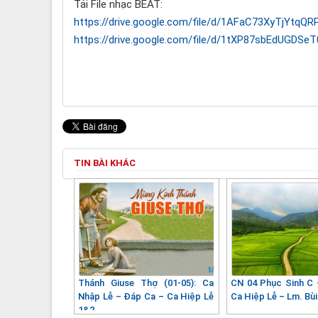
Tải File nhạc BEAT:
https://drive.google.com/file/d/1AFaC73XyTjYtq
https://drive.google.com/file/d/1tXP87sbEdUGDS
TIN BÀI KHÁC
Thánh Giuse Thợ (01-05): Ca
CN 04 Phục Sinh C
Nhập Lễ – Đáp Ca – Ca Hiệp Lễ
Ca Hiệp Lễ – Lm. Bùi
1&2