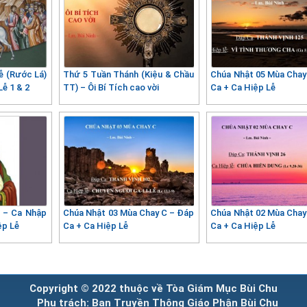
ễ (Rước Lá)
Thứ 5 Tuần Thánh (Kiệu & Chầu
Chúa Nhật 05 Mùa Chay
Lễ 1 & 2
TT) – Ôi Bí Tích cao vời
Ca + Ca Hiệp Lễ
) – Ca Nhập
Chúa Nhật 03 Mùa Chay C – Đáp
Chúa Nhật 02 Mùa Chay
ệp Lễ
Ca + Ca Hiệp Lễ
Ca + Ca Hiệp Lễ
Copyright © 2022 thuộc về Tòa Giám Mục Bùi Chu
Phụ trách: Ban Truyền Thông Giáo Phận Bùi Chu