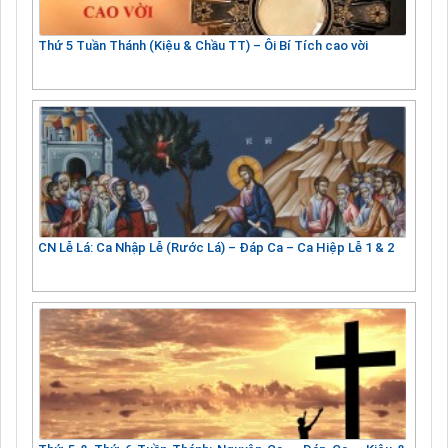
Thứ 5 Tuần Thánh (Kiệu & Chầu TT) – Ôi Bí Tích cao vời
CN Lễ Lá: Ca Nhập Lễ (Rước Lá) – Đáp Ca – Ca Hiệp Lễ 1 & 2