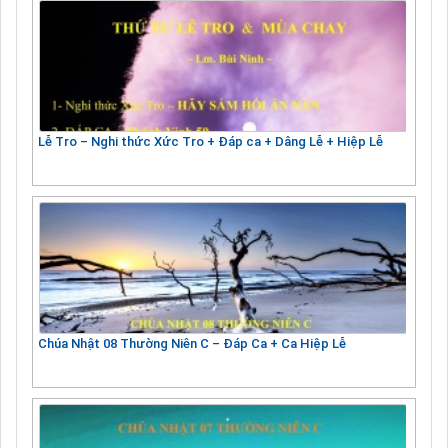
Lễ Tro – Nghi thức Xức Tro + Đáp ca + Dâng Lễ + Hiệp Lễ
Chúa Nhật 08 Thường Niên C – Đáp Ca + Ca Hiệp Lễ