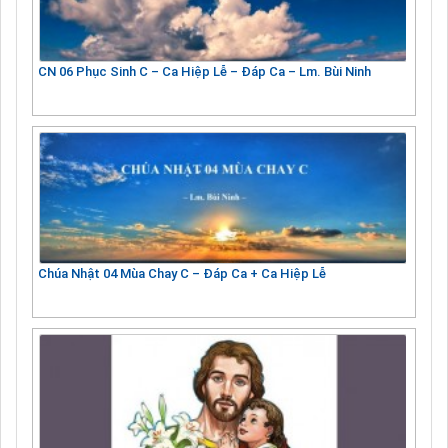
CN 06 Phục Sinh C – Ca Hiệp Lễ – Đáp Ca – Lm. Bùi Ninh
Chúa Nhật 04 Mùa Chay C – Đáp Ca + Ca Hiệp Lễ