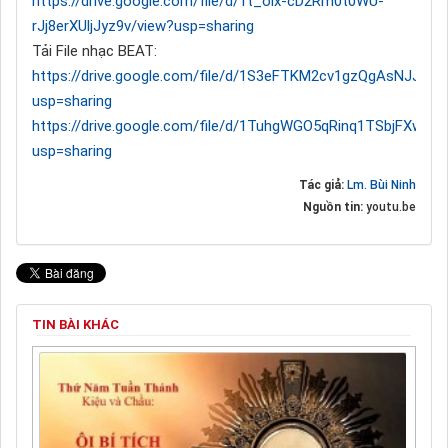
https://drive.google.com/file/d/1t_oix-cD2Rm0t0WU-
rJj8erXUljJyz9v/view?usp=sharing
Tải File nhạc BEAT:
https://drive.google.com/file/d/1S3eFTKM2cv1gzQgAsNJJXvj
usp=sharing
https://drive.google.com/file/d/1TuhgWGO5qRinq1TSbjFXwZP
usp=sharing
Tác giả:
Lm. Bùi Ninh
Nguồn tin:
youtu.be
TIN BÀI KHÁC