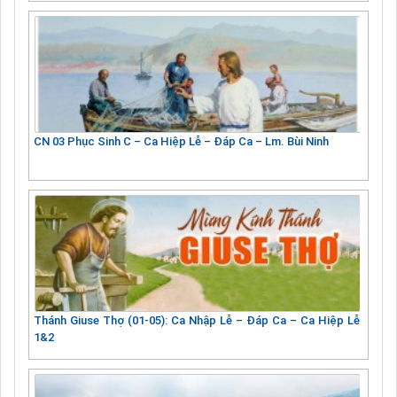
CN 03 Phục Sinh C – Ca Hiệp Lễ – Đáp Ca – Lm. Bùi Ninh
Thánh Giuse Thợ (01-05): Ca Nhập Lễ – Đáp Ca – Ca Hiệp Lễ
1&2