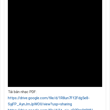
Tải bản nhạc PDF:
https://drive.google.com/file/d/1R8un7Ff2Fdg5e8-
SyjFP_AynJmJpWOII/view?usp=sharing