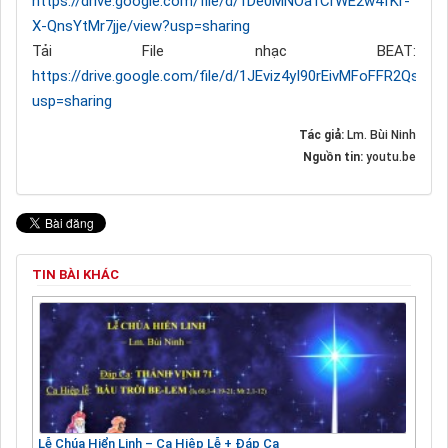
https://drive.google.com/file/d/1De0MNOa1CrWE2w4fKr-
X-QnsYtMr7jje/view?usp=sharing
Tải File nhạc BEAT:
https://drive.google.com/file/d/1JEviz4yI90rEivMFoFFR2Qsg
usp=sharing
Tác giả:
Lm. Bùi Ninh
Nguồn tin:
youtu.be
TIN BÀI KHÁC
Lễ Chúa Hiển Linh – Ca Hiệp Lễ + Đáp Ca