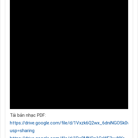
Tải bản nhạc PDF:
https://drive.google.com/file/d/1Vxzk6Q2wx_6dniNGOSk0w2C
usp=sharing