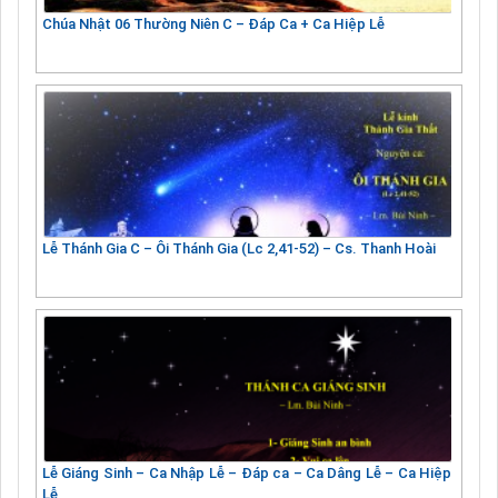
Chúa Nhật 06 Thường Niên C – Đáp Ca + Ca Hiệp Lễ
Lễ Thánh Gia C – Ôi Thánh Gia (Lc 2,41-52) – Cs. Thanh Hoài
Lễ Giáng Sinh – Ca Nhập Lễ – Đáp ca – Ca Dâng Lễ – Ca Hiệp
Lễ