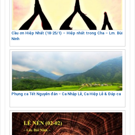
Cầu ơn Hiệp Nhất (18-25/1) – Hiệp nhất trong Cha – Lm. Bùi
Ninh
Phụng ca Tết Nguyên đán – Ca Nhập Lễ, Ca Hiệp Lễ & Đáp ca