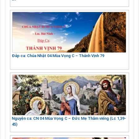
Đáp ca: Chúa Nhật 04 Mùa Vọng C – Thánh Vịnh 79
Nguyện ca: CN 04 Mùa Vọng C – Đức Mẹ Thăm viếng (Lc 1,39-
45)