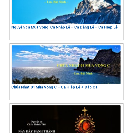
Nguyện ca Mùa Vọng: Ca Nhập Lễ – Ca Dâng Lễ – Ca Hiệp Lễ
Chúa Nhật 01 Mùa Vọng C – Ca Hiệp Lễ + Đáp Ca