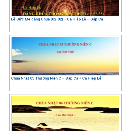
Lễ Đức Mẹ dâng Chúa (02-02) – Ca Hiệp Lễ + Đáp Ca
Chúa Nhật 05 Thường Niên C – Đáp Ca + Ca Hiệp Lễ