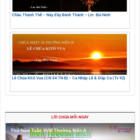
Chầu Thánh Thể – Này đây Bánh Thánh – Lm. Bùi Ninh
Lễ Chúa Kitô Vua (CN 34 TN B) – Ca Nhập Lễ & Đáp Ca (Tv 92)
LỜI CHÚA MỖI NGÀY
Thứ Năm Tuần XVIII Thường Niên A