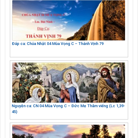
Đáp ca: Chúa Nhật 04 Mùa Vọng C – Thánh Vịnh 79
Nguyện ca: CN 04 Mùa Vọng C – Đức Mẹ Thăm viếng (Lc 1,39-
45)