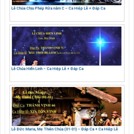
Lễ Chúa Chịu Phép Rửa năm C – Ca Hiệp Lễ + Đáp Ca
Lễ Chúa Hiển Linh – Ca Hiệp Lễ + Đáp Ca
Lễ Đức Maria, Mẹ Thiên Chúa (01-01) – Đáp Ca + Ca Hiệp Lễ