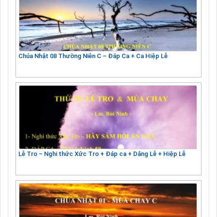
Chúa Nhật 08 Thường Niên C – Đáp Ca + Ca Hiệp Lễ
Lễ Tro – Nghi thức Xức Tro + Đáp ca + Dâng Lễ + Hiệp Lễ