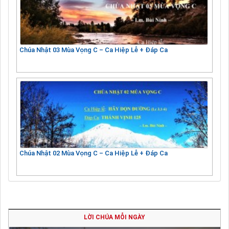
Chúa Nhật 03 Mùa Vọng C – Ca Hiệp Lễ + Đáp Ca
Chúa Nhật 02 Mùa Vọng C – Ca Hiệp Lễ + Đáp Ca
LỜI CHÚA MỖI NGÀY