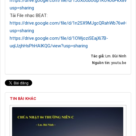
https://drive.google.com/file/d/1JUXUUboGp1Ko9D0PkX8vkIz
usp=sharing
Tải File nhạc BEAT:
https://drive.google.com/file/d/1n2SX9MJgcQRahWb76wHKa
usp=sharing
https://drive.google.com/file/d/1OWjoziSEajXi7B-
uqlJzjhHsPhHAIKQG/view?usp=sharing
Tác giả:
Lm. Bùi Ninh
Nguồn tin:
youtu.be
TIN BÀI KHÁC