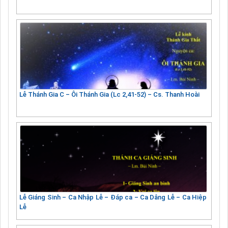
Lễ Thánh Gia C – Ôi Thánh Gia (Lc 2,41-52) – Cs. Thanh Hoài
Lễ Giáng Sinh – Ca Nhập Lễ – Đáp ca – Ca Dâng Lễ – Ca Hiệp
Lễ