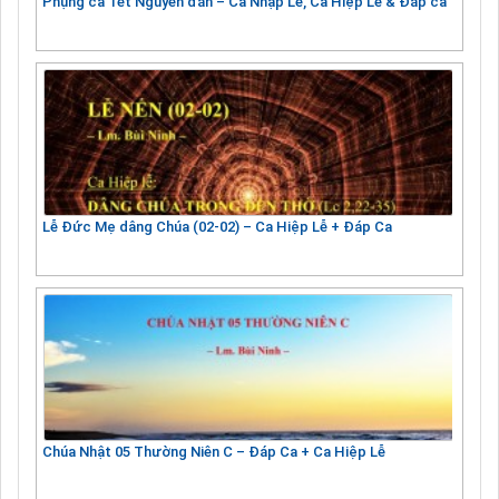
Phụng ca Tết Nguyên đán – Ca Nhập Lễ, Ca Hiệp Lễ & Đáp ca
Lễ Đức Mẹ dâng Chúa (02-02) – Ca Hiệp Lễ + Đáp Ca
Chúa Nhật 05 Thường Niên C – Đáp Ca + Ca Hiệp Lễ