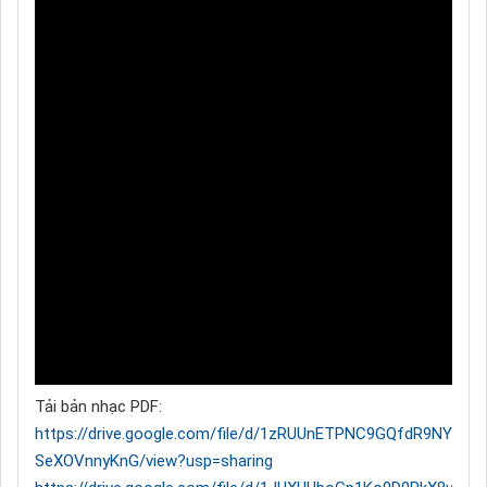
Tải bản nhạc PDF:
https://drive.google.com/file/d/1zRUUnETPNC9GQfdR9NYC-
SeXOVnnyKnG/view?usp=sharing