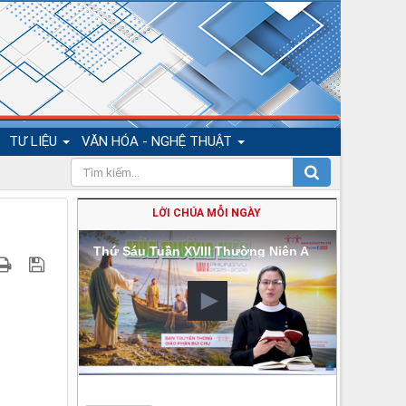
TƯ LIỆU
VĂN HÓA - NGHỆ THUẬT
LỜI CHÚA MỖI NGÀY
Thứ Sáu Tuần XVIII Thường Niên A