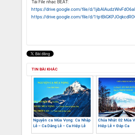
Tải File nhạc BEAT:
https://drive.google.com/file/d/1jibAlAudzWivFdO
https://drive.google.com/file/d/1tptBiGKPJOqkcd
TIN BÀI KHÁC
Nguyện ca Mùa Vọng: Ca Nhập
Chúa Nhật 02 Mùa 
Lễ – Ca Dâng Lễ – Ca Hiệp Lễ
Hiệp Lễ + Đáp Ca