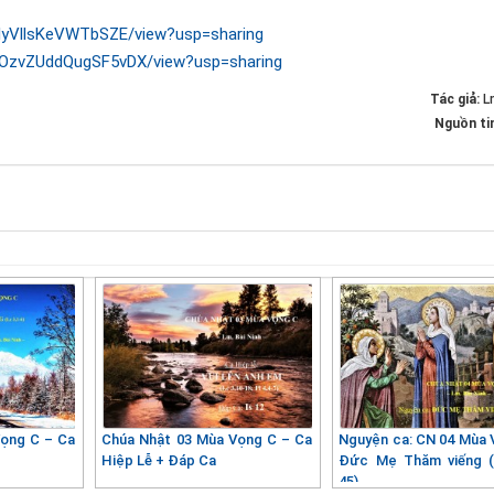
6aIyVllsKeVWTbSZE/view?usp=sharing
ROOzvZUddQugSF5vDX/view?usp=sharing
Tác giả:
L
Nguồn ti
Vọng C – Ca
Chúa Nhật 03 Mùa Vọng C – Ca
Nguyện ca: CN 04 Mùa 
Hiệp Lễ + Đáp Ca
Đức Mẹ Thăm viếng (
45)