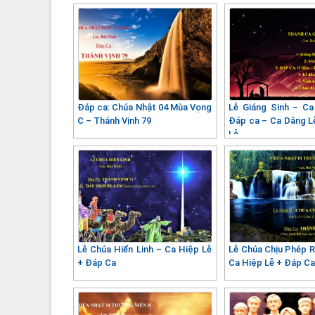
Đáp ca: Chúa Nhật 04 Mùa Vọng
Lễ Giáng Sinh – C
C – Thánh Vịnh 79
Đáp ca – Ca Dâng L
Lễ
Lễ Chúa Hiển Linh – Ca Hiệp Lễ
Lễ Chúa Chịu Phép 
+ Đáp Ca
Ca Hiệp Lễ + Đáp C