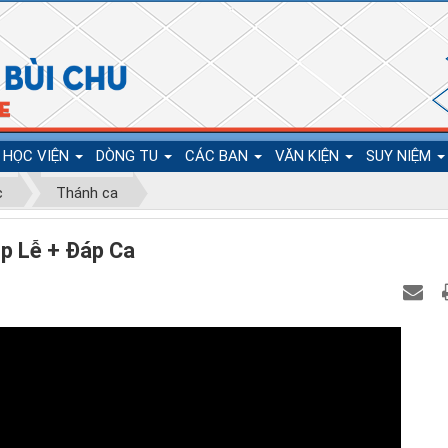
HỌC VIỆN
DÒNG TU
CÁC BAN
VĂN KIỆN
SUY NIỆM
c
Thánh ca
p Lễ + Đáp Ca