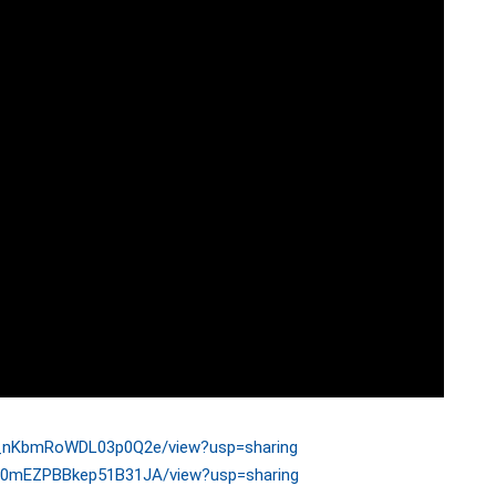
fB_nKbmRoWDL03p0Q2e/view?usp=sharing
RXz0mEZPBBkep51B31JA/view?usp=sharing