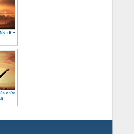
Niên B –
húa chữa
d)