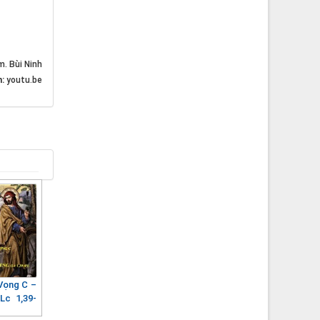
m. Bùi Ninh
n:
youtu.be
Vọng C –
Lc 1,39-