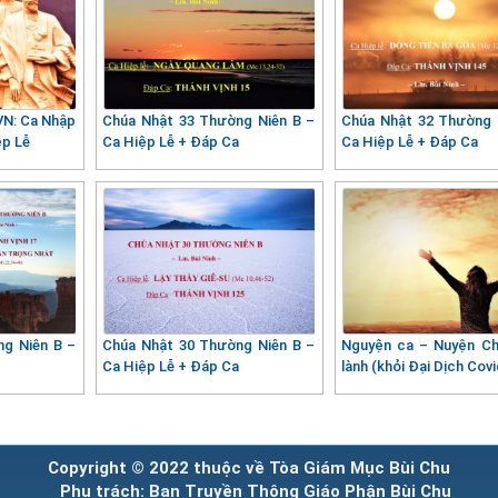
VN: Ca Nhập
Chúa Nhật 33 Thường Niên B –
Chúa Nhật 32 Thường 
ệp Lễ
Ca Hiệp Lễ + Đáp Ca
Ca Hiệp Lễ + Đáp Ca
ng Niên B –
Chúa Nhật 30 Thường Niên B –
Nguyện ca – Nuyện C
ễ
Ca Hiệp Lễ + Đáp Ca
lành (khỏi Đại Dịch Covi
Copyright © 2022 thuộc về Tòa Giám Mục Bùi Chu
Phụ trách: Ban Truyền Thông Giáo Phận Bùi Chu