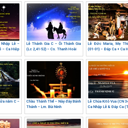
a Nhập Lễ –
Lễ Thánh Gia C – Ôi Thánh Gia
Lễ Đức Maria, Mẹ Th
ễ – Ca Hiệp
(Lc 2,41-52) – Cs. Thanh Hoài
(01-01) – Đáp Ca + Ca 
Rửa năm C –
Chầu Thánh Thể – Này đây Bánh
Lễ Chúa Kitô Vua (CN 3
a
Thánh – Lm. Bùi Ninh
Ca Nhập Lễ & Đáp Ca (T