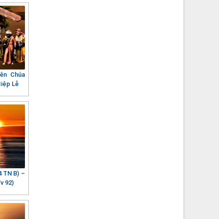
iên Chúa
Hiệp Lễ
4 TN B) –
v 92)