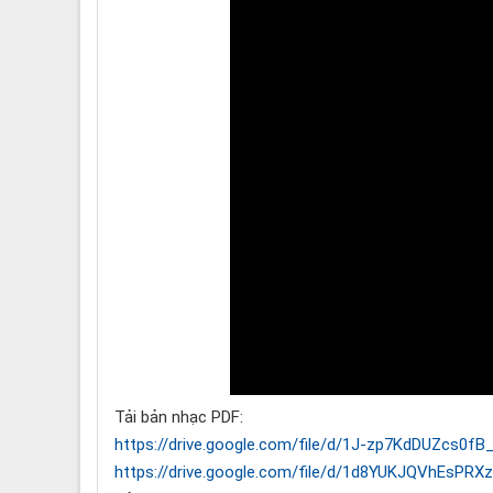
Tải bản nhạc PDF:
https://drive.google.com/file/d/1J-zp7KdDUZcs0
https://drive.google.com/file/d/1d8YUKJQVhEsP