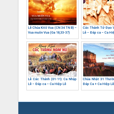
Lễ Chúa Kitô Vua (CN 34 TN B) –
Các Thánh Tử Đạo 
Vua muôn Vua (Ga 18,33-37)
Lễ – Đáp ca – Ca Hi
Lễ Các Thánh (01-11): Ca Nhập
Chúa Nhật 31 Thườ
Lễ – Đáp ca – Ca Hiệp Lễ
Đáp Ca + Ca Hiệp L