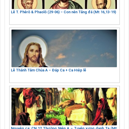
Lễ T. Phêrô & Phaolô (29-06) – Con nên Tảng đá (Mt 16,13-19)
Lễ Thánh Tâm Chúa A – Đáp Ca + Ca Hiệp lễ
Nguyện ca: CN 12 Thường Niên A – Tuyên xưng danh Ta (Mt