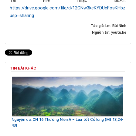
Tải File nhạc BEAT:
https://drive.google.com/file/d/12CNw3keKYDUcFosKHbzZl4
usp=sharing
Tác giả:
Lm. Bùi Ninh
Nguồn tin:
youtu.be
TIN BÀI KHÁC
Nguyện ca: CN 16 Thường Niên A – Lúa tốt Cỏ lùng (Mt 13,24-
43)