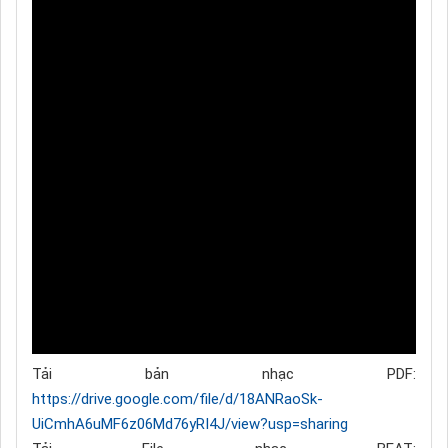
Tải bản nhạc PDF:
https://drive.google.com/file/d/18ANRaoSk-
UiCmhA6uMF6z06Md76yRI4J/view?usp=sharing