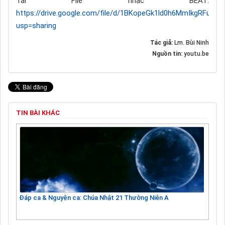
Tải File nhạc BEAT:
https://drive.google.com/file/d/1BKopeGk1ld0h6MmIkgRFuaG
usp=sharing
Tác giả:
Lm. Bùi Ninh
Nguồn tin:
youtu.be
TIN BÀI KHÁC
Đáp ca & Nguyện ca: Chúa Nhật 21 Thường Niên A