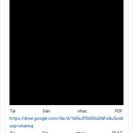
Tải bản nhạc PDF:
https://drive.google.com/file/d/1bRszPDdS0sDNFe8u5osKA90
usp=sharing