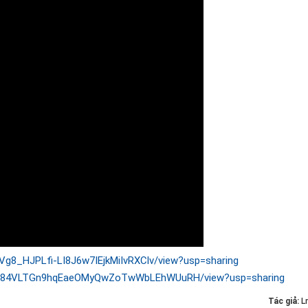
1-Vg8_HJPLfi-LI8J6w7IEjkMiIvRXClv/view?usp=sharing
e/d/184VLTGn9hqEaeOMyQwZoTwWbLEhWUuRH/view?usp=sharing
Tác giả:
L