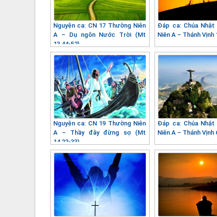
Nguyện ca: CN 17 Thường Niên
Đáp ca: Chúa Nhật
A – Dụ ngôn Nước Trời (Mt
Niên A – Thánh Vịnh 
13,44-52)
Nguyện ca: CN 19 Thường Niên
Đáp ca: Chúa Nhật
A – Thầy đây đừng sợ (Mt
Niên A – Thánh Vịnh 
14,22-33)