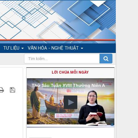
TƯ LIỆU
VĂN HÓA - NGHỆ THUẬT
LỜI CHÚA MỖI NGÀY
Thứ Sáu Tuần XVIII Thường Niên A