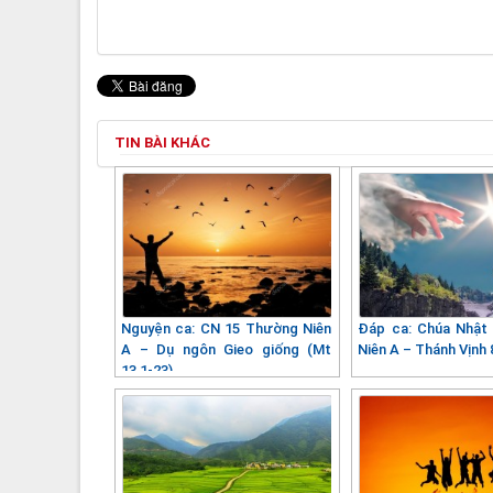
TIN BÀI KHÁC
Nguyện ca: CN 15 Thường Niên
Đáp ca: Chúa Nhật
A – Dụ ngôn Gieo giống (Mt
Niên A – Thánh Vịnh 
13,1-23)