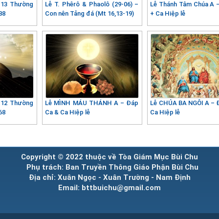
 13 Thường
Lễ T. Phêrô & Phaolô (29-06) –
Lễ Thánh Tâm Chúa A 
88
Con nên Tảng đá (Mt 16,13-19)
+ Ca Hiệp lễ
 12 Thường
Lễ MÌNH MÁU THÁNH A – Đáp
Lễ CHÚA BA NGÔI A – 
68
Ca & Ca Hiệp lễ
Ca Hiệp lễ
Copyright © 2022 thuộc về Tòa Giám Mục Bùi Chu
Phụ trách: Ban Truyền Thông Giáo Phận Bùi Chu
Địa chỉ: Xuân Ngọc - Xuân Trường - Nam Định
Email: bttbuichu@gmail.com