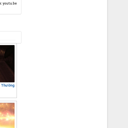
n:
youtu.be
7 Thường
8