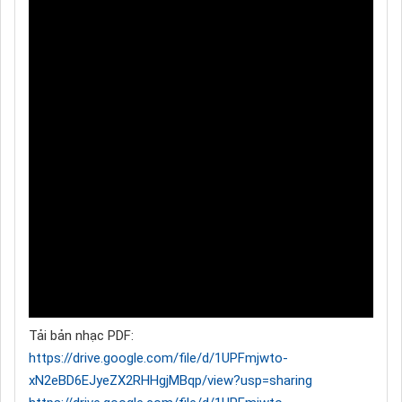
Tải bản nhạc PDF:
https://drive.google.com/file/d/1UPFmjwto-
xN2eBD6EJyeZX2RHHgjMBqp/view?usp=sharing