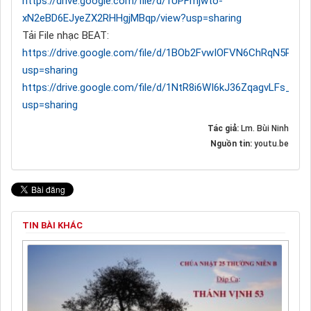
https://drive.google.com/file/d/1UPFmjwto-
xN2eBD6EJyeZX2RHHgjMBqp/view?usp=sharing
Tải File nhạc BEAT:
https://drive.google.com/file/d/1BOb2FvwIOFVN6ChRqN5PoY3
usp=sharing
https://drive.google.com/file/d/1NtR8i6WI6kJ36ZqagvLFs_9Q
usp=sharing
Tác giả:
Lm. Bùi Ninh
Nguồn tin:
youtu.be
TIN BÀI KHÁC