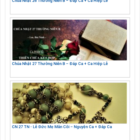
Chúa Nhật 26 Thường Niên B – Đáp Ca + Ca Hiệp Lễ
Chúa Nhật 27 Thường Niên B – Đáp Ca + Ca Hiệp Lễ
CN 27 TN - Lễ Đức Mẹ Mân Côi – Nguyện Ca + Đáp Ca