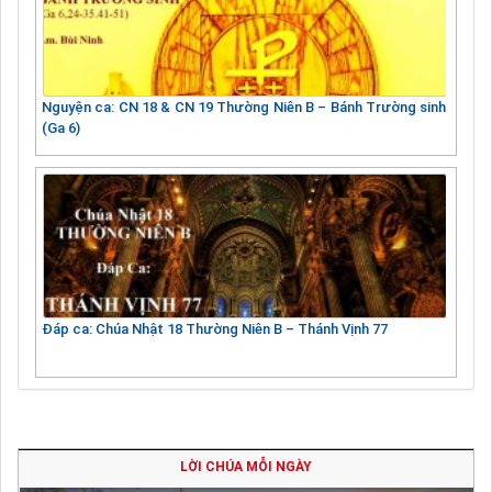
Nguyện ca: CN 18 & CN 19 Thường Niên B – Bánh Trường sinh
(Ga 6)
Đáp ca: Chúa Nhật 18 Thường Niên B – Thánh Vịnh 77
LỜI CHÚA MỖI NGÀY