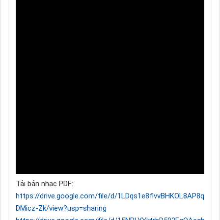
Tải bản nhạc PDF:
https://drive.google.com/file/d/1LDqs1e8flvvBHKOL8AP8qBe-
DMicz-Zk/view?usp=sharing