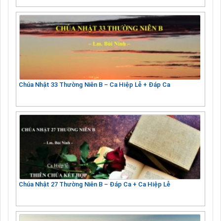
Chúa Nhật 33 Thường Niên B – Ca Hiệp Lễ + Đáp Ca
Chúa Nhật 27 Thường Niên B – Đáp Ca + Ca Hiệp Lễ