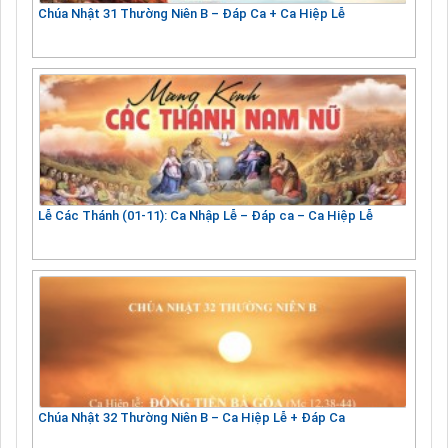
Chúa Nhật 31 Thường Niên B – Đáp Ca + Ca Hiệp Lễ
Lễ Các Thánh (01-11): Ca Nhập Lễ – Đáp ca – Ca Hiệp Lễ
Chúa Nhật 32 Thường Niên B – Ca Hiệp Lễ + Đáp Ca