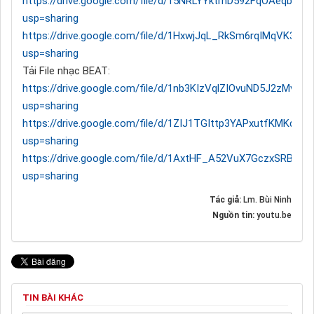
https://drive.google.com/file/d/15NRLYYktrhD592FqOAeqb4
usp=sharing
https://drive.google.com/file/d/1HxwjJqL_RkSm6rqIMqVK3Xti
usp=sharing
Tải File nhạc BEAT:
https://drive.google.com/file/d/1nb3KIzVqlZIOvuND5J2zMvX5
usp=sharing
https://drive.google.com/file/d/1ZIJ1TGIttp3YAPxutfKMKdV
usp=sharing
https://drive.google.com/file/d/1AxtHF_A52VuX7GczxSRBJr
usp=sharing
Tác giả:
Lm. Bùi Ninh
Nguồn tin:
youtu.be
TIN BÀI KHÁC