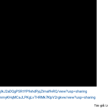
/1DjIkJ2aDQgPSRtYP9xhdPjqZlmal9vRQ/view?usp=sharing
e/d/1nmyKHqMCaJLPKgLvTHRMk7KlpV2rgkvw/view?usp=sharing
Tác giả:
L