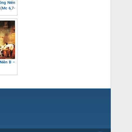
ờng Niên
(Mc 6,7-
Niên B –