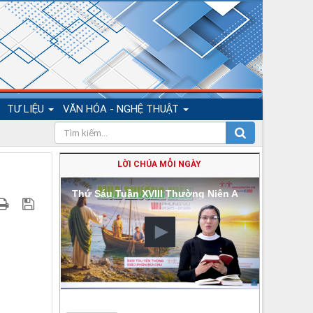
TƯ LIỆU
VĂN HÓA - NGHỆ THUẬT
LỜI CHÚA MỖI NGÀY
Thứ Sáu Tuần XVIII Thường Niên A