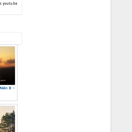
n:
youtu.be
Niên B –