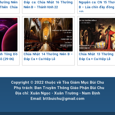
Thường Niên
Đáp ca: Chúa Nhật 16 Thường
Nguyện ca: CN 15 Thư
Thiên Chúa
Niên B – Thánh Vịnh 22
B – Lúa chín đầy đồng 
13)
ánh Tông Đồ
Chúa Nhật 14 Thường Niên B –
Chúa Nhật 13 Thường 
lô (29-06)
Đáp Ca + Ca Hiệp Lễ
Đáp Ca + Ca Hiệp Lễ
Copyright © 2022 thuộc về Tòa Giám Mục Bùi Chu
Phụ trách: Ban Truyền Thông Giáo Phận Bùi Chu
Địa chỉ: Xuân Ngọc - Xuân Trường - Nam Định
Email: bttbuichu@gmail.com