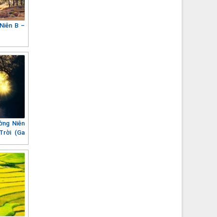
Niên B –
ờng Niên
Trời (Ga