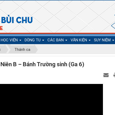
HỌC VIỆN
DÒNG TU
CÁC BAN
VĂN KIỆN
SUY NIỆM
c
Thánh ca
Niên B – Bánh Trường sinh (Ga 6)