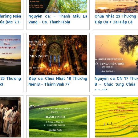
Thường Niên
Nguyện ca: – Thánh Mẫu La
Chúa Nhật 23 Thường 
úa (Mc 7,1-
Vang – Cs. Thanh Hoài
Đáp Ca + Ca Hiệp Lễ
 25 Thường
Đáp ca: Chúa Nhật 18 Thường
Nguyện ca: CN 17 Thư
53
Niên B – Thánh Vịnh 77
B – Chúc tụng Chúa 
6,1-15)