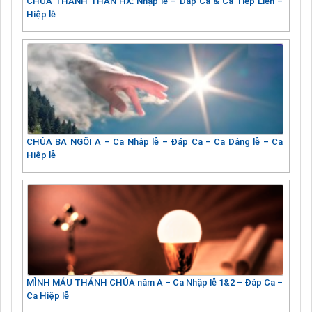
CHÚA THÁNH THẦN HX: Nhập lễ – Đáp Ca & Ca Tiếp Liên –
Hiệp lễ
CHÚA BA NGÔI A – Ca Nhập lễ – Đáp Ca – Ca Dâng lễ – Ca
Hiệp lễ
MÌNH MÁU THÁNH CHÚA năm A – Ca Nhập lễ 1&2 – Đáp Ca –
Ca Hiệp lễ