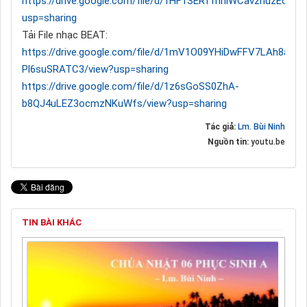
https://drive.google.com/file/d/1HF1SERf1hhlWCavzhuzEoOS
usp=sharing
Tải File nhạc BEAT:
https://drive.google.com/file/d/1mV1O09YHiDwFFV7LAh8a-
Pl6suSRATC3/view?usp=sharing
https://drive.google.com/file/d/1z6sGoSS0ZhA-
b8QJ4uLEZ3ocmzNKuWfs/view?usp=sharing
Tác giả:
Lm. Bùi Ninh
Nguồn tin:
youtu.be
TIN BÀI KHÁC