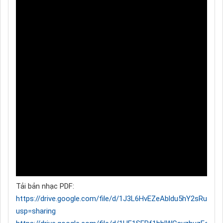
Tải bản nhạc PDF:
https://drive.google.com/file/d/1J3L6HvEZeAbldu5hY2sRu7IQ
usp=sharing