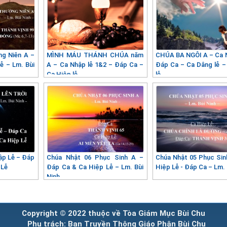
ng Niên A –
MÌNH MÁU THÁNH CHÚA năm
CHÚA BA NGÔI A – Ca N
ễ – Lm. Bùi
A – Ca Nhập lễ 1&2 – Đáp Ca –
Đáp Ca – Ca Dâng lễ –
Ca Hiệp lễ
lễ
ập Lễ – Đáp
Chúa Nhật 06 Phục Sinh A –
Chúa Nhật 05 Phục Sin
 Lễ
Đáp Ca & Ca Hiệp Lễ – Lm. Bùi
Hiệp Lễ - Đáp Ca – Lm. 
Ninh
Copyright © 2022 thuộc về Tòa Giám Mục Bùi Chu
Phụ trách: Ban Truyền Thông Giáo Phận Bùi Chu