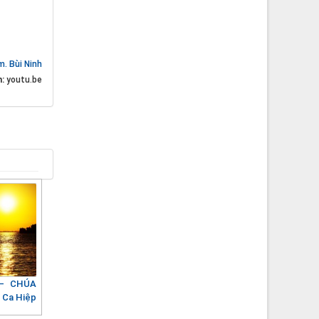
m. Bùi Ninh
n:
youtu.be
 – CHÚA
 Ca Hiệp