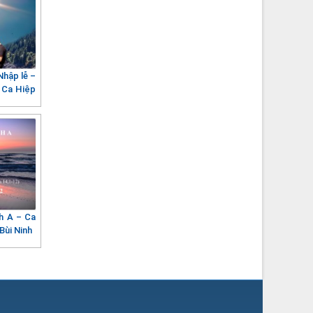
hập lễ –
 Ca Hiệp
h A – Ca
Bùi Ninh