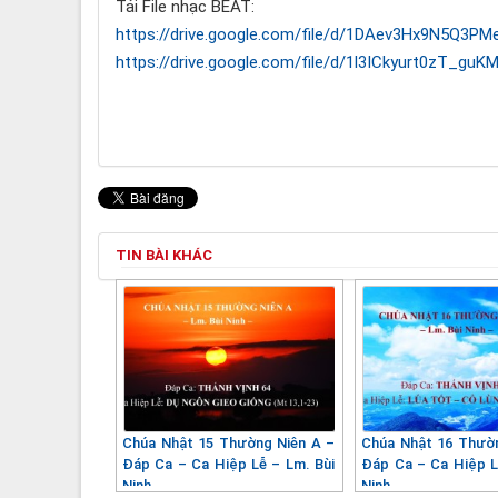
Tải File nhạc BEAT:
https://drive.google.com/file/d/1DAev3Hx9N5Q3PM
https://drive.google.com/file/d/1l3ICkyurt0zT_g
TIN BÀI KHÁC
Chúa Nhật 15 Thường Niên A –
Chúa Nhật 16 Thườ
Đáp Ca – Ca Hiệp Lễ – Lm. Bùi
Đáp Ca – Ca Hiệp L
Ninh
Ninh