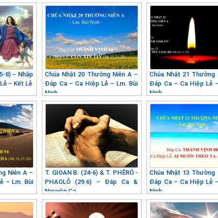
5-8) – Nhập
Chúa Nhật 20 Thường Niên A –
Chúa Nhật 21 Thường 
Lễ – Kết Lễ
Đáp Ca – Ca Hiệp Lễ – Lm. Bùi
Đáp Ca – Ca Hiệp Lễ –
Ninh
Ninh
ng Niên A –
T. GIOAN B. (24-6) & T. PHÊRÔ -
Chúa Nhật 13 Thường 
ễ – Lm. Bùi
PHAOLÔ (29.6) – Đáp Ca &
Đáp Ca – Ca Hiệp Lễ –
Nguyện Ca
Ninh