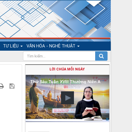
TƯ LIỆU
VĂN HÓA - NGHỆ THUẬT
LỜI CHÚA MỖI NGÀY
Thứ Sáu Tuần XVIII Thường Niên A