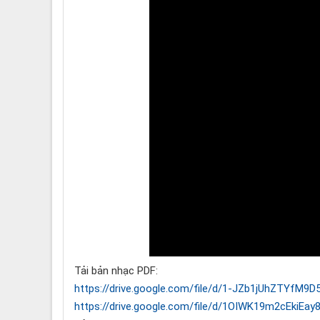
Tải bản nhạc PDF:
https://drive.google.com/file/d/1-JZb1jUhZTYfM9
https://drive.google.com/file/d/1OIWK19m2cEkiEa