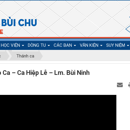
HỌC VIỆN
DÒNG TU
CÁC BAN
VĂN KIỆN
SUY NIỆM
c
Thánh ca
Ca – Ca Hiệp Lễ – Lm. Bùi Ninh