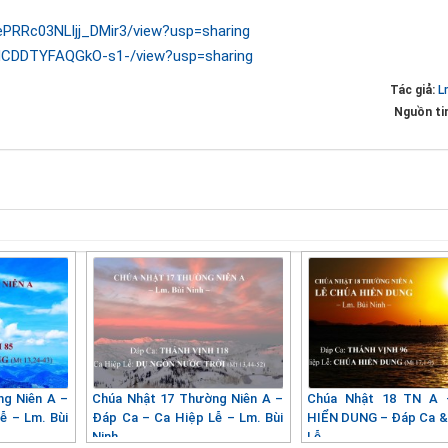
ePRRc03NLljj_DMir3/view?usp=sharing
uKMCDDTYFAQGkO-s1-/view?usp=sharing
Tác giả:
L
Nguồn ti
ng Niên A –
Chúa Nhật 17 Thường Niên A –
Chúa Nhật 18 TN A
ễ – Lm. Bùi
Đáp Ca – Ca Hiệp Lễ – Lm. Bùi
HIỂN DUNG – Đáp Ca &
Ninh
Lễ