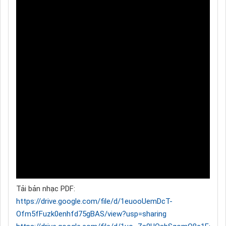
Tải bản nhạc PDF:
https://drive.google.com/file/d/1euooUemDcT-
Ofm5fFuzk0enhfd75gBAS/view?usp=sharing