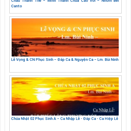
Chầu Thánh Thể – Mình Thánh Chúa Cao Vời – Nhóm Bel
Canto
Lễ Vọng & CN Phục Sinh – Đáp Ca & Nguyện Ca – Lm. Bùi Ninh
Chúa Nhật 02 Phục Sinh A – Ca Nhập Lễ - Đáp Ca - Ca Hiệp Lễ