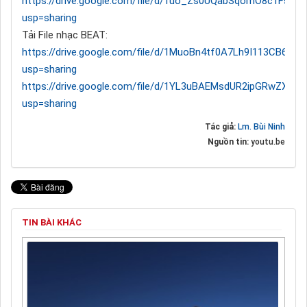
https://drive.google.com/file/d/1uo_Zs0UQabSqomO8c1FsP
usp=sharing
Tải File nhạc BEAT:
https://drive.google.com/file/d/1MuoBn4tf0A7Lh9I113CB6nqD
usp=sharing
https://drive.google.com/file/d/1YL3uBAEMsdUR2ipGRwZXUt
usp=sharing
Tác giả:
Lm. Bùi Ninh
Nguồn tin:
youtu.be
TIN BÀI KHÁC