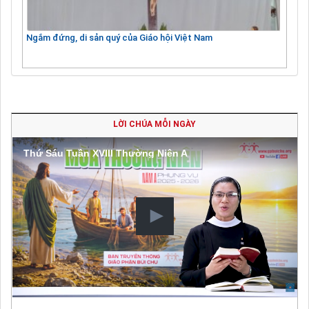
Ngắm đứng, di sản quý của Giáo hội Việt Nam
LỜI CHÚA MỖI NGÀY
Thứ Sáu Tuần XVIII Thường Niên A