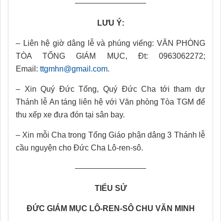
—————————
LƯU Ý:
– Liên hệ giờ dâng lễ và phúng viếng: VĂN PHÒNG
TÒA TỔNG GIÁM MỤC, Đt: 0963062272;
Email:
ttgmhn@gmail.com
.
– Xin Quý Đức Tổng, Quý Đức Cha tới tham dự
Thánh lễ An táng liên hệ với Văn phòng Tòa TGM để
thu xếp xe đưa đón tại sân bay.
– Xin mỗi Cha trong Tổng Giáo phận dâng 3 Thánh lễ
cầu nguyện cho Đức Cha Lô-ren-sô.
—————————
TIỂU SỬ
ĐỨC GIÁM MỤC LÔ-REN-SÔ CHU VĂN MINH