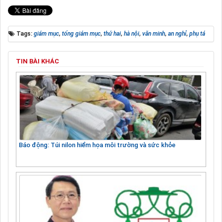
Tags:
giám mục
,
tổng giám mục
,
thứ hai
,
hà nội
,
văn minh
,
an nghỉ
,
phụ tá
TIN BÀI KHÁC
Báo động: Túi nilon hiểm họa môi trường và sức khỏe