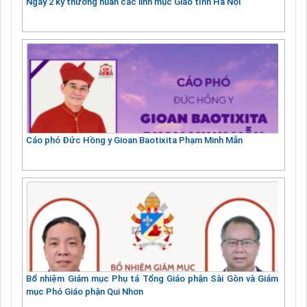
Ngày 2 kỳ thường huấn các linh mục Giáo tỉnh Hà Nội
Cáo phó Đức Hồng y Gioan Baotixita Phạm Minh Mẫn
Bổ nhiệm Giám mục Phụ tá Tổng Giáo phận Sài Gòn và Giám
mục Phó Giáo phận Qui Nhơn