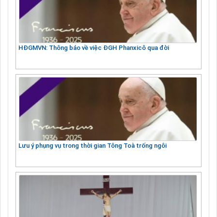
HĐGMVN: Thông báo về việc ĐGH Phanxicô qua đời
Lưu ý phụng vụ trong thời gian Tông Toà trống ngôi