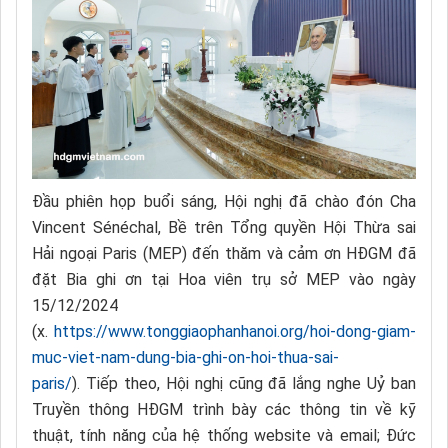
Đầu phiên họp buổi sáng, Hội nghị đã chào đón Cha
Vincent Sénéchal, Bề trên Tổng quyền Hội Thừa sai
Hải ngoại Paris (MEP) đến thăm và cảm ơn HĐGM đã
đặt Bia ghi ơn tại Hoa viên trụ sở MEP vào ngày
15/12/2024
(x.
https://www.tonggiaophanhanoi.org/hoi-dong-giam-
muc-viet-nam-dung-bia-ghi-on-hoi-thua-sai-
paris/
). Tiếp theo, Hội nghị cũng đã lắng nghe Uỷ ban
Truyền thông HĐGM trình bày các thông tin về kỹ
thuật, tính năng của hệ thống website và email; Đức