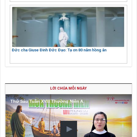
Đức cha Giuse Đinh Đức Đạo: Tạ ơn 80 năm hồng ân
LỜI CHÚA MỖI NGÀY
Thứ Sáu Tuần XVIII Thường Niên A