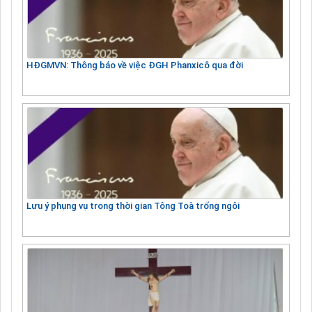
HĐGMVN: Thông báo về việc ĐGH Phanxicô qua đời
Lưu ý phụng vụ trong thời gian Tông Toà trống ngôi