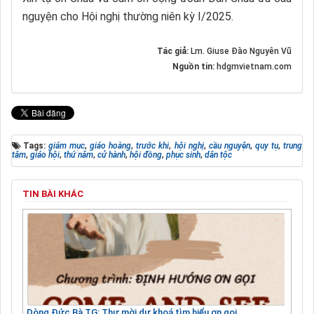
nguyện cho Hội nghị thường niên kỳ I/2025.
Tác giả:
Lm. Giuse Đào Nguyên Vũ
Nguồn tin:
hdgmvietnam.com
Tags:
giám mục
,
giáo hoàng
,
trước khi
,
hội nghị
,
cầu nguyện
,
quy tụ
,
trung
tâm
,
giáo hội
,
thứ năm
,
cử hành
,
hội đồng
,
phục sinh
,
dân tộc
TIN BÀI KHÁC
Dòng Đức Bà TG: Thư mời dự khoá tìm hiểu ơn gọi