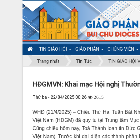
TIN GIÁO HỘI
GIÁO PHẬN
CHỦNG VIỆN
Trang nhất
Tin Tức
TIN GIÁO HỘI 
HĐGMVN: Khai mạc Hội nghị Thườn
Thứ ba - 22/04/2025 00:26
2615
WHĐ (21/4/2025) – Chiều Thứ Hai Tuần Bát Nhậ
Việt Nam (HĐGM) đã quy tụ tại Trung tâm Mục 
Cũng chiều hôm nay, Toà Thánh loan tin Đức 
Việt Nam). Trước khi đại diện các thành ph