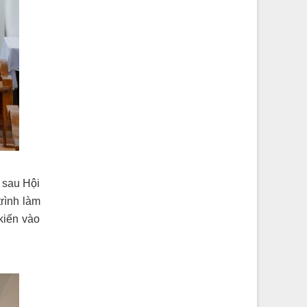
 sau Hội
rình làm
kiến vào