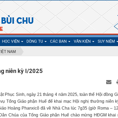
HỌC VIỆN
DÒNG TU
CÁC BAN
VĂN KIỆN
SUY NIỆM
VIỆT NAM
g niên kỳ I/2025
t Phục Sinh, ngày 21 tháng 4 năm 2025, toàn thể Hội đồng 
vụ Tổng Giáo phận Huế để khai mạc Hội nghị thường niên kỳ
Giáo Hoàng Phanxicô đã về Nhà Cha lúc 7g35 (giờ Roma – 1
ần Dân Chúa của Tổng Giáo phận Huế chào mừng HĐGM khai