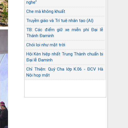
nghe”
Che mà không khuất
Truyền giáo và Trí tuệ nhân tạo (AI)
TB: Các điểm giữ xe miễn phí Đại lễ
Thánh Đaminh
Chói lọi như mặt trời
Hội Kèn hiệp nhất Trung Thành chuẩn bị
Đại lễ Đaminh
Chỉ Thiện: Quý Cha lớp K.06 - ĐCV Hà
Nội họp mặt
Góc lặng sứ vụ Linh mục