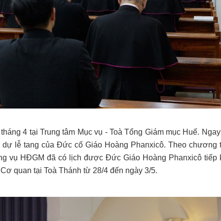
5 tháng 4 tại Trung tâm Mục vụ - Toà Tổng Giám mục Huế. Ngay
 dự lễ tang của Đức cố Giáo Hoàng Phanxicô. Theo chương t
ờng vụ HĐGM đã có lịch được Đức Giáo Hoàng Phanxicô tiếp 
 Cơ quan tại Toà Thánh từ 28/4 đến ngày 3/5.