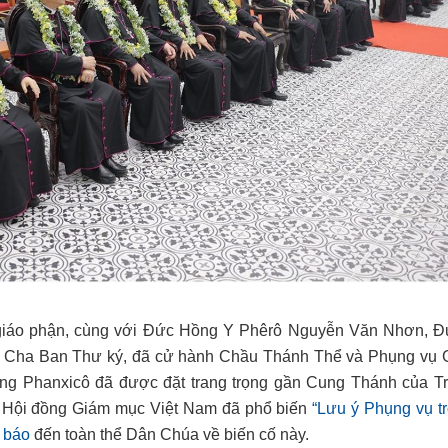
7 giáo phận, cùng với Đức Hồng Y Phêrô Nguyễn Văn Nhơn, 
 Cha Ban Thư ký, đã cử hành Chầu Thánh Thể và Phụng vụ 
àng Phanxicô đã được đặt trang trọng gần Cung Thánh của T
 Hội đồng Giám mục Việt Nam đã phổ biến
“Lưu ý Phụng vụ tr
 báo
đến toàn thể Dân Chúa về biến cố này.