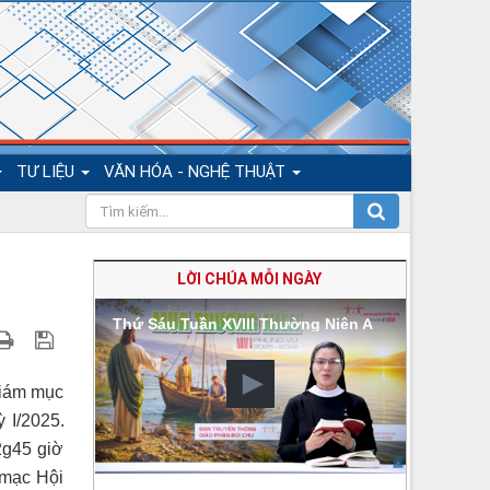
TƯ LIỆU
VĂN HÓA - NGHỆ THUẬT
LỜI CHÚA MỖI NGÀY
Thứ Sáu Tuần XVIII Thường Niên A
Giám mục
 I/2025.
2g45 giờ
 mạc Hội