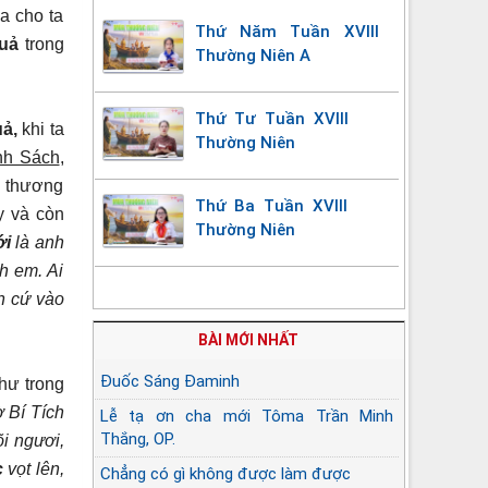
a cho ta
Thứ Năm Tuần XVIII
quả
trong
Thường Niên A
Thứ Tư Tuần XVIII
ả,
khi ta
Thường Niên
nh Sách
,
u thương
Thứ Ba Tuần XVIII
y và còn
Thường Niên
ới
là anh
h em. Ai
n cứ vào
BÀI MỚI NHẤT
Đuốc Sáng Đaminh
hư trong
 Bí Tích
Lễ tạ ơn cha mới Tôma Trần Minh
Thắng, OP.
õi ngươi,
c
vọt lên,
Chẳng có gì không được làm được