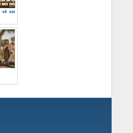
 sẽ sai