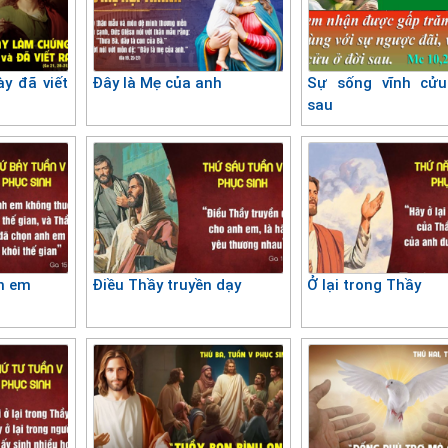
y đã viết
Đây là Mẹ của anh
Sự sống vĩnh cửu
sau
h em
Điều Thầy truyền dạy
Ở lại trong Thầy