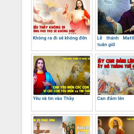
Không ra đi sẽ không đến
Lễ thánh Matth
tuân giữ
Yêu và tin vào Thầy
Can đảm lên