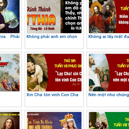
ia: Phải
Không phải anh em chọn
Không ai lấy mất đ
Xin Cha tôn vinh Con Cha
Nên một như chúng