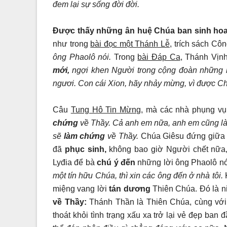
đem lại sự sống đời đời.
Được thấy những ân huệ Chúa ban sinh hoa
như trong
bài đọc một Thánh Lễ
, trích sách C
ông Phaolô nói.
Trong
bài Đáp Ca
, Thánh Vịn
mới,
ngợi khen Người trong cộng đoàn những
ngươi. Con cái Xion, hãy nhảy mừng, vì được Chú
Câu
Tung Hô Tin Mừng,
mà các nhà phụng vụ 
chứng
về Thầy. Cả anh em nữa, anh em cũng l
sẽ
làm chứng
về Thầy.
Chúa Giêsu đứng giữa
đã
phục sinh,
không bao giờ Người chết nữa,
Lyđia để bà
chú ý đến
những lời ông Phaolô nói
một tín hữu Chúa, thì xin các ông đến ở nhà tôi.
miệng vang lời
tán dương
Thiên Chúa. Đó là n
về Thầy:
Thánh Thần là Thiên Chúa, cùng vớ
thoát khỏi tình trạng xấu xa trở lại vẻ đẹp ban