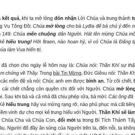
 kết quả,
khi ta mở lòng
đón nhận
Lời Chúa và trung thành
t
ông Vụ Tông Đồ:
Chúa
mở lòng
cho bà Lyđia để bà chú ý đến n
h 149:
Chúa
mến chuộng
dân Người. Hát lên mừng Chúa m
 kẻ
hiếu trung!
Hỡi Ítraen, nào hoan hỷ, vì có Chúa là Đấng t
a làm Vua hiển trị.
đã chọn cho ngày lễ hôm nay là:
Chúa nói: Thần Khí sự th
àm chứng về Thầy.
Trong
bài Tin Mừng
, Đức Giêsu nói:
Thần Khí
 các môn đệ và nói: Chúc anh em được
bình an.
Từ cõi chết, 
 cái chết chẳng còn quyền chi đối với Người. Chúa
mở lòn
. Sau khi bà và cả nhà đã chịu phép rửa, bà mời:
Các ông đã c
Kẻ
hiếu trung
hãy vui mừng rạng rỡ, nào phủ phục mà cất tiếng
iềm vinh dự cho mọi kẻ trung hiếu với Người.
Thần Khí sẽ là
i Chúa Cha và Chúa Con,
đổi mới
ta trong Bí Tích Thánh Tẩy
 đầu. Người đổ đầy ân sủng của Người trên ta, đến nỗi, ta khô