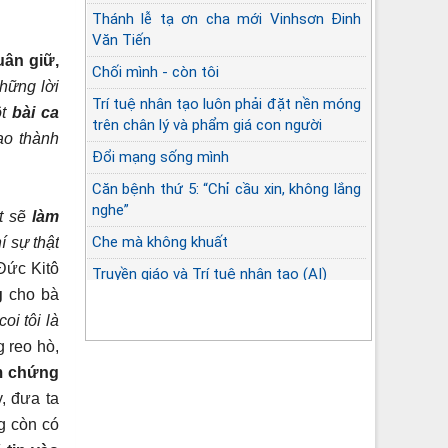
Thánh lễ tạ ơn cha mới Vinhsơn Đinh
Văn Tiến
uân giữ,
Chối mình - còn tôi
hững lời
Trí tuệ nhân tạo luôn phải đặt nền móng
ột
bài ca
trên chân lý và phẩm giá con người
ạo thành
Đổi mạng sống mình
Căn bệnh thứ 5: “Chỉ cầu xin, không lắng
nghe”
ật sẽ
làm
Che mà không khuất
 sự thật
Đức Kitô
Truyền giáo và Trí tuệ nhân tạo (AI)
g
cho bà
oi tôi là
 reo hò,
m chứng
, đưa ta
ng còn có