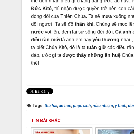
thể đón nhận điều gì chẳng đáng ước ao nữa. Ng
Đức Kitô,
thì nhận được quyền trở nên con cái
dòng dõi của Thiên Chúa. Ta sẽ
mưa
xuống nh
dõi ngươi, Ta sẽ đổ
thần khí.
Chúng sẽ mọc lên
nước
vọt lên, đem lại sự sống đời đời.
Cả anh 
điều răn mới
là anh em hãy
yêu thương
nhau, 
ta biết Chúa Kitô, đó là ta
tuân giữ
các điều ră
dào, ước gì ta
được thấy những ân huệ
Chúa
thế!
Tags:
thứ hai
,
ân huệ
,
phục sinh
,
mầu nhiệm
,
ý thức
,
dồi
TIN BÀI KHÁC