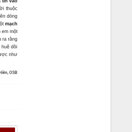
ã
tin vào
ời thuộc
rên dòng
một
mạch
h em một
 ra rằng
 huệ dồi
được như
iền, OSB