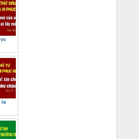
ược
 ta