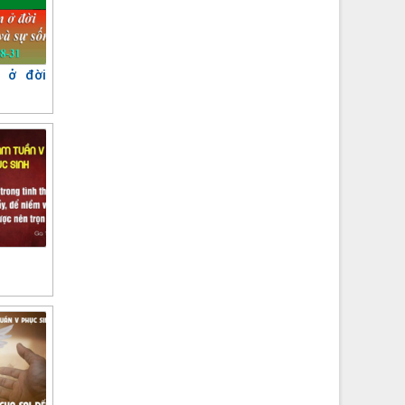
 ở đời