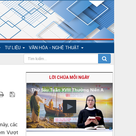
TƯ LIỆU
VĂN HÓA - NGHỆ THUẬT
LỜI CHÚA MỖI NGÀY
Thứ Sáu Tuần XVIII Thường Niên A
này, các
ệm Vượt