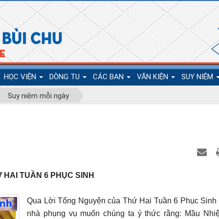
HỌC VIỆN
DÒNG TU
CÁC BAN
VĂN KIỆN
SUY NIỆM
Suy niệm mỗi ngày
 HAI TUẦN 6 PHỤC SINH
Qua Lời Tổng Nguyện của Thứ Hai Tuần 6 Phục Sinh 
nhà phụng vụ muốn chúng ta ý thức rằng: Mầu Nhi