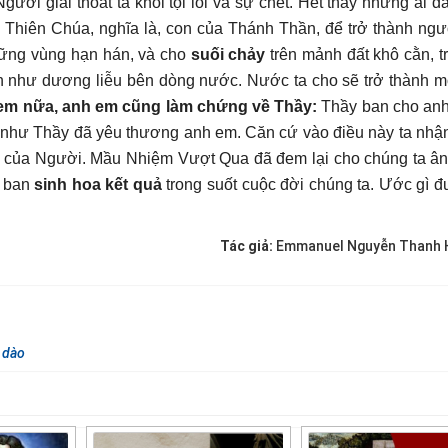
ười giải thoát ta khỏi tội lỗi và sự chết. Hết thảy những ai đ
 Thiên Chúa, nghĩa là, con của Thánh Thần, để trở thành ngư
ững vùng hạn hán, và cho
suối chảy
trên mảnh đất khô cằn, t
 như dương liễu bên dòng nước. Nước ta cho sẽ trở thành 
em nữa, anh em cũng
làm chứng về Thầy:
Thầy ban cho an
như Thầy đã yêu thương anh em. Căn cứ vào điều này ta nhận
n của Người. Mầu Nhiệm Vượt Qua đã đem lại cho chúng ta ân
 ban
sinh hoa kết quả
trong suốt cuộc đời chúng ta. Ước gì 
Tác giả:
Emmanuel Nguyễn Thanh H
 dào