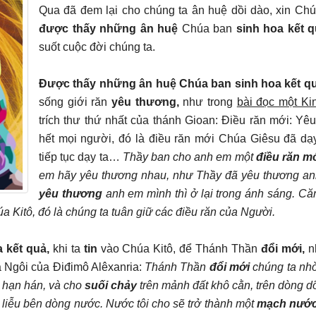
Qua đã đem lại cho chúng ta ân huệ dồi dào, xin Chú
được thấy những ân huệ
Chúa ban
sinh hoa kết 
suốt cuộc đời chúng ta.
Được thấy những ân huệ Chúa ban sinh hoa kết qu
sống giới răn
yêu thương,
như trong
bài đọc một Ki
trích thư thứ nhất của thánh Gioan: Điều răn mới: Yê
hết mọi người, đó là điều răn mới Chúa Giêsu đã dạ
tiếp tục dạy ta…
Thầy ban cho anh em một
điều răn m
em hãy yêu thương nhau, như Thầy đã yêu thương an
yêu thương
anh em mình thì ở lại trong ánh sáng. Că
a Kitô, đó là chúng ta tuân giữ các điều răn của Người.
 kết quả,
khi ta
tin
vào Chúa Kitô, để Thánh Thần
đổi mới,
n
 Ngôi của Điđimô Alêxanria:
Thánh Thần
đổi mới
chúng ta nhờ
hạn hán, và cho
suối chảy
trên mảnh đất khô cằn, trên dòng d
liễu bên dòng nước. Nước tôi cho sẽ trở thành một
mạch nướ