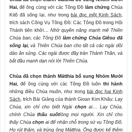
Hai,
để ông cùng với các Tông Đồ
làm chứng
Chúa
Kitô đã sống lại, như trong
bài đọc một Kinh Sách
,
trích sách Công Vụ Tông Đồ: Các Tông Đồ trong Hội
Thánh tiên khởi…
Nhờ quyền năng mạnh mẽ Thiên
Chúa ban, các Tông Đồ
làm chứng Chúa Giêsu đã
sống lại,
và Thiên Chúa ban cho tất cả các ngài dồi
dào ân sủng. Các ngài được đầy tràn Thánh Thần, và
bắt đầu mạnh dạn nói lời Thiên Chúa.
Chúa đã chọn thánh Mátthia bổ sung Nhóm Mười
Hai,
để ông cùng với các Tông Đồ luôn
thi hành
những điều Chúa muốn, như trong
bài đọc hai Kinh
Sách,
trích Bài Giảng của thánh Gioan Kim Khẩu:
Lạy
Chúa, xin chỉ cho biết Ngài
chọn
ai… Lạy Chúa,
chính Chúa
thấu suốt
lòng mọi người. Xin chỉ cho
thấy Chúa
chọn
ai để nhận chỗ trong sứ vụ Tông Đồ.
Họ rút thăm, và trúng ông Mátthia. Ông được kể thêm