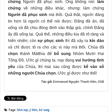
chứng
Người đã phục sinh. Ông không nói:
làm
chứng
về những điều khác, nhưng: làm chứng
Người đã phục sinh
mà thôi. Quả thật, người đáng
tin hơn là người có thể nói được: Đấng đã ăn, đã
uống và đã chịu đóng đinh vào thập giá, chính Đấng
ấy đã sống lại. Quả thế, những điều kia đã rõ ràng và
hiển nhiên; còn
sự phục sinh
thì đã xảy ra
kín đáo
và chỉ được tỏ ra cho các vị này mà thôi. Chúa đã
chọn
thánh Mátthia để
bổ sung
Nhóm Mười Hai
Tông Đồ. Ước gì chúng ta, nay đang
vui hưởng tình
yêu
của Chúa, thì mai sau cũng được
kể vào số
những người Chúa chọn.
Ước gì được như thế!
Tác giả:
Emmanuel Nguyễn Thanh Hiền, OSB
Tags:
hôm nay
,
ý thức
,
bổ sung