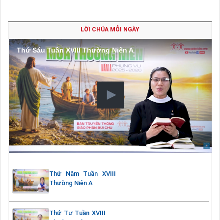
LỜI CHÚA MỖI NGÀY
Thứ Sáu Tuần XVIII Thường Niên A
Thứ Năm Tuần XVIII
Thường Niên A
Thứ Tư Tuần XVIII