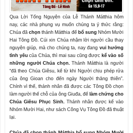
Qua Lời Tổng Nguyện của Lễ Thánh Mátthia hôm
nay, các nhà phụng vụ muốn chúng ta ý thức rằng:
Chúa đã
chọn
thánh Mátthia để
bổ sung
Nhóm Mười
Hai Tông Đồ. Cúi xin Chúa nhậm lời người cầu thay
nguyện giúp, mà cho chúng ta, nay đang
vui hưởng
tình yêu
của Chúa, thì mai sau cũng được
kể vào số
những người Chúa chọn.
Thánh Mátthia là người
“đã theo Chúa Giêsu, kể từ khi Người chịu phép rửa
của ông Gioan cho đến ngày Người thăng thiên”.
Chính vì thế, thánh nhân đã được các Tông Đồ chọn
làm người thế chỗ của ông Giuđa, để
làm chứng cho
Chúa Giêsu Phục Sinh.
Thánh nhân được kể vào
Nhóm Mười Hai, như sách Công Vụ Tông Đồ đã thuật
lại.
Chúa đã chọn thánh Mátthia bổ sung Nhóm Mười