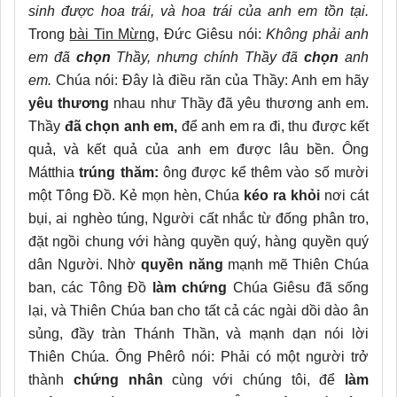
sinh được hoa trái, và hoa trái của anh em tồn tại.
Trong
bài Tin Mừng
, Đức Giêsu nói:
Không phải anh
em đã
chọn
Thầy, nhưng chính Thầy đã
chọn
anh
em.
Chúa nói: Đây là điều răn của Thầy: Anh em hãy
yêu thương
nhau như Thầy đã yêu thương anh em.
Thầy
đã chọn anh em,
để anh em ra đi, thu được kết
quả, và kết quả của anh em được lâu bền. Ông
Mátthia
trúng thăm:
ông được kể thêm vào số mười
một Tông Đồ. Kẻ mọn hèn, Chúa
kéo ra khỏi
nơi cát
bụi, ai nghèo túng, Người cất nhắc từ đống phân tro,
đặt ngồi chung với hàng quyền quý, hàng quyền quý
dân Người. Nhờ
quyền năng
mạnh mẽ Thiên Chúa
ban, các Tông Đồ
làm chứng
Chúa Giêsu đã sống
lại, và Thiên Chúa ban cho tất cả các ngài dồi dào ân
sủng, đầy tràn Thánh Thần, và mạnh dạn nói lời
Thiên Chúa. Ông Phêrô nói: Phải có một người trở
thành
chứng nhân
cùng với chúng tôi, để
làm