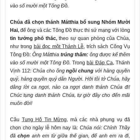
vào số mười một Tông Đồ.
Chúa đã chọn thánh Mátthia bổ sung Nhóm Mười
Hai,
để ông và các Tông Đồ thực thi sứ mạng với lòng
tin tưởng phó thác,
theo sự quan phòng của Chúa,
như trong
bài đọc một Thánh Lễ
, trích sách Công Vụ
Tông Đồ:
Ông Mátthia
trúng thăm:
ông được kể thêm
vào số mười một Tông Đồ.
Trong
bài Đáp Ca
, Thánh
Vịnh 112:
Chúa cho ông
ngồi chung
với hàng quyền
quý, hàng quyền quý dân Người. Hỡi tôi tớ Chúa, hãy
dâng lời ca ngợi, nào ca ngợi danh thánh Chúa đi!
Chúc tụng danh thánh Chúa, tự giờ đây cho đến mãi
muôn đời!
Câu
Tung Hô Tin Mừng,
mà các nhà phụng vụ đã
chọn cho ngày lễ hôm nay là:
Chúa nói: Chính Thầy
đã
chọn
anh em từ giữa thế gian, để anh em ra đi,