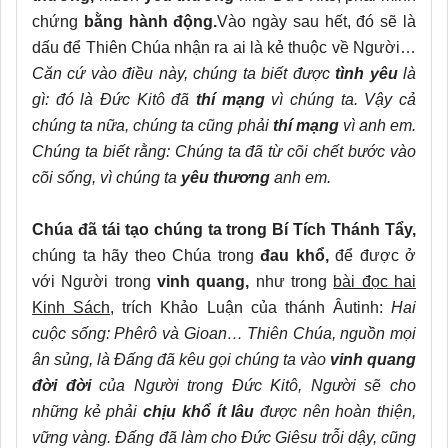
chứng
bằng hành động.
Vào ngày sau hết, đó sẽ là
dấu để Thiên Chúa nhận ra ai là kẻ thuộc về Người…
Căn cứ vào điều này, chúng ta biết được
tình yêu
là
gì: đó là Đức Kitô đã
thí mạng
vì chúng ta. Vậy cả
chúng ta nữa, chúng ta cũng phải
thí mạng
vì anh em.
Chúng ta biết rằng: Chúng ta đã từ cõi chết bước vào
cõi sống, vì chúng ta
yêu thương
anh em.
Chúa đã tái tạo chúng ta trong Bí Tích Thánh Tẩy,
chúng ta hãy theo Chúa trong
đau khổ,
để được ở
với Người trong
vinh quang,
như trong
bài đọc hai
Kinh Sách,
trích Khảo Luận của thánh Âutinh:
Hai
cuộc sống: Phêrô và Gioan… Thiên Chúa, nguồn mọi
ân sủng, là Đấng đã kêu gọi chúng ta vào
vinh quang
đời đời
của Người trong Đức Kitô, Người sẽ cho
những kẻ phải
chịu khổ
ít lâu
được nên hoàn thiện,
vững vàng. Đấng đã làm cho Đức Giêsu trỗi dậy, cũng