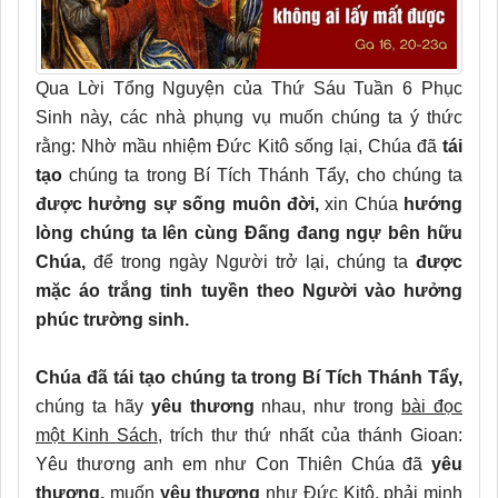
Qua Lời Tổng Nguyện của Thứ Sáu Tuần 6 Phục
Sinh này, các nhà phụng vụ muốn chúng ta ý thức
rằng: Nhờ mầu nhiệm Đức Kitô sống lại, Chúa đã
tái
tạo
chúng ta trong Bí Tích Thánh Tẩy, cho chúng ta
được hưởng sự sống muôn đời,
xin Chúa
hướng
lòng chúng ta lên cùng Đấng đang ngự bên hữu
Chúa,
để trong ngày Người trở lại, chúng ta
được
mặc áo trắng tinh tuyền theo Người vào hưởng
phúc trường sinh.
Chúa đã tái tạo chúng ta trong Bí Tích Thánh Tẩy,
chúng ta hãy
yêu thương
nhau, như trong
bài đọc
một Kinh Sách
, trích thư thứ nhất của thánh Gioan:
Yêu thương anh em như Con Thiên Chúa đã
yêu
thương,
muốn
yêu thương
như Đức Kitô, phải minh