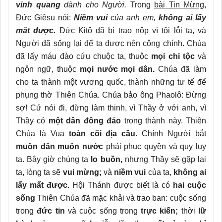
vinh quang
dành cho Người.
Trong
bài Tin Mừng
,
Đức Giêsu nói:
Niềm vui
của anh em,
không ai lấy
mất được.
Đức Kitô đã bị trao nộp vì tội lỗi ta, và
Người đã sống lại để ta được nên công chính. Chúa
đã lấy máu đào cứu chuộc ta, thuộc
mọi chi tộc
và
ngôn ngữ, thuộc
mọi nước mọi dân.
Chúa đã làm
cho ta thành một vương quốc, thành những tư tế để
phụng thờ Thiên Chúa. Chúa bảo ông Phaolô: Đừng
sợ! Cứ nói đi, đừng làm thinh, vì Thầy ở với anh, vì
Thầy có
một dân đông đảo
trong thành này. Thiên
Chúa là Vua
toàn cõi địa cầu.
Chính Người bắt
muôn dân muôn nước
phải phục quyền và quỵ lụy
ta. Bây giờ chúng ta
lo buồn,
nhưng Thầy sẽ gặp lại
ta, lòng ta sẽ
vui mừng;
và
niềm vui
của ta,
không ai
lấy mất được.
Hội Thánh được biết là có
hai cuộc
sống
Thiên Chúa đã mặc khải và trao ban: cuộc sống
trong
đức tin
và cuộc sống trong
trực kiến;
thời
lữ