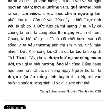
hành
và cư ngụ
vĩnh viễn;
lầm than
vất vả
và nghỉ
ngơi
an nhàn;
thời
đi đường
và tại
quê hương;
phải
ra sức
làm việc
và được phúc
chiêm ngưỡng
làm
phần thưởng. Căn cứ vào điều này, ta biết được
tình
yêu
là gì: đó là Đức Kitô đã
thí mạng
vì ta. Vậy cả
chúng ta nữa, ta cũng phải
thí mạng
vì anh chị em.
Chúng ta biết rằng: ta đã từ cõi chết bước vào cõi
sống, vì ta
yêu thương
anh chị em mình. Nhờ mầu
nhiệm Đức Kitô sống lại, Chúa đã
tái tạo
ta trong Bí
Tích Thánh Tẩy, cho ta
được hưởng sự sống muôn
đời,
ước gì ta biết
hướng lòng
lên cùng Đấng đang
ngự bên hữu Chúa, để trong ngày Người trở lại, ta
được mặc áo trắng tinh tuyền
theo Người vào
hưởng phúc trường sinh.
Ước gì được như thế!
Tác giả:
Emmanuel Nguyễn Thanh Hiền, OSB