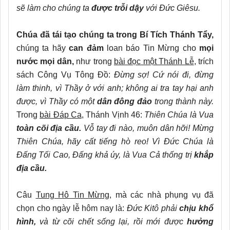
sẽ làm cho chúng ta
được trỗi dậy
với Đức Giêsu.
Chúa đã tái tạo chúng ta trong Bí Tích Thánh Tẩy,
chúng ta hãy
can đảm
loan báo Tin Mừng cho
mọi
nước mọi dân,
như trong
bài đọc một Thánh Lễ
, trích
sách Công Vụ Tông Đồ:
Đừng sợ! Cứ nói đi, đừng
làm thinh, vì Thầy ở với anh; không ai tra tay hại anh
được, vì Thầy có một
dân đông đảo
trong thành này.
Trong
bài Đáp Ca
, Thánh Vịnh 46:
Thiên Chúa là Vua
toàn cõi địa cầu.
Vỗ tay đi nào, muôn dân hỡi! Mừng
Thiên Chúa, hãy cất tiếng hò reo! Vì Đức Chúa là
Đấng Tối Cao, Đấng khả úy, là Vua Cả thống trị
khắp
địa cầu.
Câu
Tung Hô Tin Mừng,
mà các nhà phụng vụ đã
chọn cho ngày lễ hôm nay là:
Đức Kitô phải
chịu khổ
hình,
và từ cõi chết sống lại, rồi mới được
hưởng