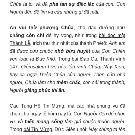
Chúa la to, và đã
phá tan sự điếc lác
của con. Con
Người đến để tìm và cứu những gì đã mất.
An vui thờ phượng Chúa,
cho dẫu dường như
chẳng còn chi
để hy vọng, như trong
bài đọc một
Thánh Lễ
, trích thư thứ nhất của thánh Phêrô:
Anh em
đã được cứu chuộc
nhờ bửu huyết
của Con Chiên
vẹn toàn là Đức Kitô.
Trong
bài Đáp Ca
, Thánh Vịnh
147:
Giêrusalem hỡi, nào tôn vinh Chúa! Này Xion,
hãy ca ngợi Thiên Chúa của ngươi! Then cửa nhà
ngươi, Chúa làm cho
thêm chắc,
con cái trong thành,
Người
giáng phúc thi ân.
Câu
Tung Hô Tin Mừng,
mà các nhà phụng vụ đã
chọn cho ngày lễ hôm nay là:
Con Người đến để phục
vụ, và
hiến mạng sống
làm giá chuộc muôn người.
Trong
bài Tin Mừng
, Đức Giêsu nói:
Này chúng ta lên