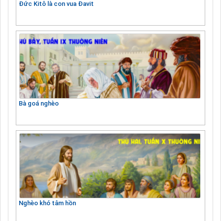
Đức Kitô là con vua Đavit
Bà goá nghèo
Nghèo khó tâm hồn