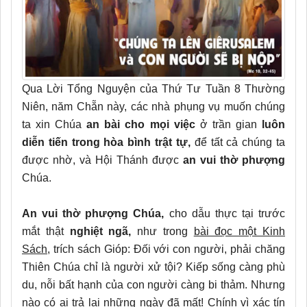
Qua Lời Tổng Nguyện của Thứ Tư Tuần 8 Thường
Niên, năm Chẵn này, các nhà phụng vụ muốn chúng
ta xin Chúa
an bài cho mọi việc
ở trần gian
luôn
diễn tiến trong hòa bình trật tự,
để tất cả chúng ta
được nhờ, và Hội Thánh được
an vui thờ phượng
Chúa.
An vui thờ phượng Chúa,
cho dẫu thực tại trước
mắt thật
nghiệt ngã,
như trong
bài đọc một Kinh
Sách
, trích sách Gióp: Đối với con người, phải chăng
Thiên Chúa chỉ là người xử tội? Kiếp sống càng phù
du, nỗi bất hạnh của con người càng bi thảm. Nhưng
nào có ai trả lại những ngày đã mất! Chính vì xác tín