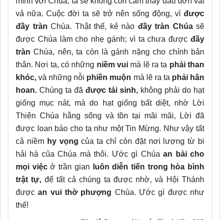
mình với Chúa, ta sẽ không còn cảm thấy đau đớn vất
vả nữa. Cuộc đời ta sẽ trở nên sống động, vì
được
đầy tràn
Chúa. Thật thế, kẻ nào
đầy tràn Chúa
sẽ
được Chúa làm cho nhẹ gánh; vì ta chưa được
đầy
tràn
Chúa, nên, ta còn là gánh nặng cho chính bản
thân. Nơi ta, có những
niềm vui
mà lẽ ra ta
phải than
khóc,
và những nỗi
phiền muộn
mà lẽ ra ta
phải hân
hoan.
Chúng ta
đã
được tái sinh,
không phải do hạt
giống mục nát, mà do hạt giống bất diệt, nhờ Lời
Thiên Chúa hằng sống và tồn tại mãi mãi, Lời đã
được loan báo cho ta như một Tin Mừng. Như vậy tất
cả niềm
hy vọng
của ta chỉ còn đặt nơi lượng từ bi
hải hà của Chúa mà thôi. Ước gì Chúa
an bài cho
mọi việc
ở trần gian
luôn diễn tiến trong hòa bình
trật tự,
để tất cả chúng ta được nhờ, và Hội Thánh
được
an vui thờ phượng
Chúa. Ước gì được như
thế!