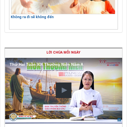
Không ra đi sẽ không đến
LỜI CHÚA MỖI NGÀY
Thứ Hai Tuần XIX Thường Niên Năm A