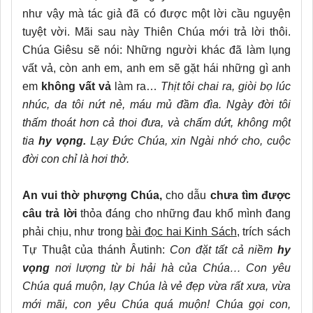
như vậy mà tác giả đã có được một lời cầu nguyện
tuyệt vời. Mãi sau này Thiên Chúa mới trả lời thôi.
Chúa Giêsu sẽ nói: Những người khác đã làm lụng
vất vả, còn anh em, anh em sẽ gặt hái những gì anh
em
không vất vả
làm ra…
Thịt tôi chai ra, giòi bọ lúc
nhúc, da tôi nứt nẻ, máu mủ đầm đìa. Ngày đời tôi
thấm thoát hơn cả thoi đưa, và chấm dứt, không một
tia
hy vọng.
Lạy Đức Chúa, xin Ngài nhớ cho, cuộc
đời con chỉ là hơi thở.
An vui thờ phượng Chúa,
cho dẫu
chưa tìm được
câu trả lời
thỏa đáng cho những đau khổ mình đang
phải chịu, như trong
bài đọc hai Kinh Sách
, trích sách
Tự Thuật của thánh Âutinh:
Con đặt tất cả niềm
hy
vọng
nơi lượng từ bi hải hà của Chúa…
Con yêu
Chúa quá muộn, lạy Chúa là vẻ đẹp vừa rất xưa, vừa
mới mãi, con yêu Chúa quá muộn! Chúa gọi con,