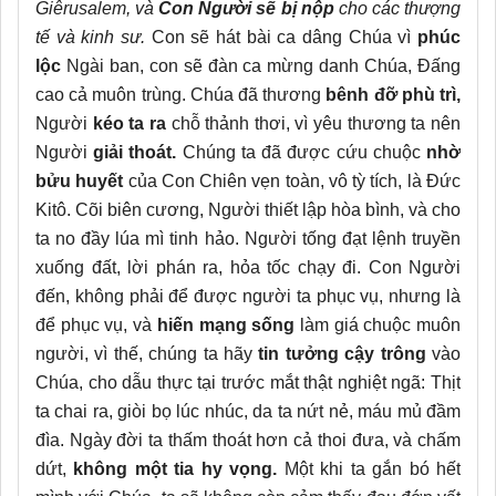
Giêrusalem, và
Con Người sẽ bị nộp
cho các thượng
tế và kinh sư.
Con sẽ hát bài ca dâng Chúa vì
phúc
lộc
Ngài ban, con sẽ đàn ca mừng danh Chúa, Đấng
cao cả muôn trùng. Chúa đã thương
bênh đỡ phù trì,
Người
kéo ta ra
chỗ thảnh thơi, vì yêu thương ta nên
Người
giải thoát.
Chúng ta đã được cứu chuộc
nhờ
bửu huyết
của Con Chiên vẹn toàn, vô tỳ tích, là Đức
Kitô. Cõi biên cương, Người thiết lập hòa bình, và cho
ta no đầy lúa mì tinh hảo. Người tống đạt lệnh truyền
xuống đất, lời phán ra, hỏa tốc chạy đi. Con Người
đến, không phải để được người ta phục vụ, nhưng là
để phục vụ, và
hiến mạng sống
làm giá chuộc muôn
người, vì thế, chúng ta hãy
tin tưởng cậy trông
vào
Chúa, cho dẫu thực tại trước mắt thật nghiệt ngã: Thịt
ta chai ra, giòi bọ lúc nhúc, da ta nứt nẻ, máu mủ đầm
đìa. Ngày đời ta thấm thoát hơn cả thoi đưa, và chấm
dứt,
không một tia hy vọng.
Một khi ta gắn bó hết