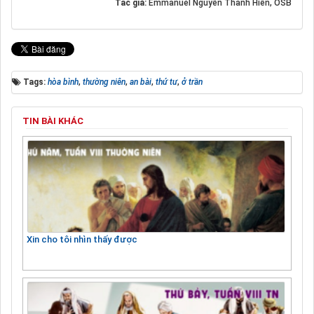
Tác giả:
Emmanuel Nguyễn Thanh Hiền, OSB
Tags:
hòa bình
,
thường niên
,
an bài
,
thứ tư
,
ở trần
TIN BÀI KHÁC
Xin cho tôi nhìn thấy được