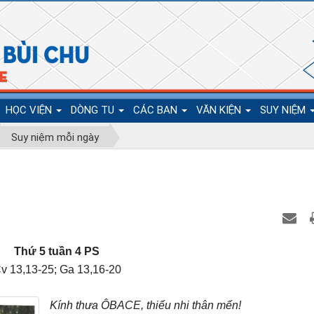
HỌC VIỆN
DÒNG TU
CÁC BAN
VĂN KIỆN
SUY NIỆM
Suy niệm mỗi ngày
Thứ 5 tuần 4 PS
v 13,13-25; Ga 13,16-20
Kính thưa ÔBACE, thiếu nhi thân mến!