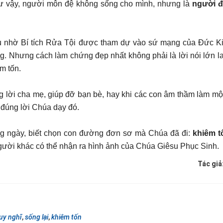
Như vậy, người môn đệ không sống cho mình, nhưng là
người đ
u nhờ Bí tích Rửa Tội được tham dự vào sứ mạng của Đức Ki
. Nhưng cách làm chứng đẹp nhất không phải là lời nói lớn la
m tốn.
g lời cha mẹ, giúp đỡ bạn bè, hay khi các con âm thầm làm một
đúng lời Chúa dạy đó.
ng ngày, biết chọn con đường đơn sơ mà Chúa đã đi:
khiêm t
người khác có thể nhận ra hình ảnh của Chúa Giêsu Phục Sinh.
Tác giả
uy nghĩ
,
sống lại
,
khiêm tốn