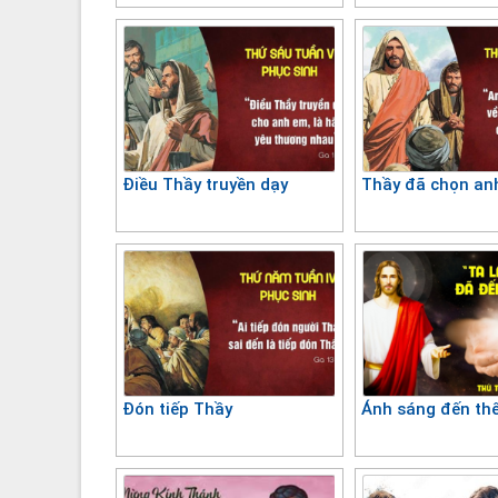
Điều Thầy truyền dạy
Thầy đã chọn an
Đón tiếp Thầy
Ánh sáng đến thế