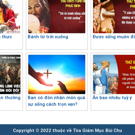
h thực
Bánh từ trời xuống
Được sống muôn đ
ăn thường
Bạn có đón nhận món quà
Ăn bao nhiêu tuỳ ý
sự sống cách trọn vẹn?
Copyright © 2022 thuộc về Tòa Giám Mục Bùi Chu