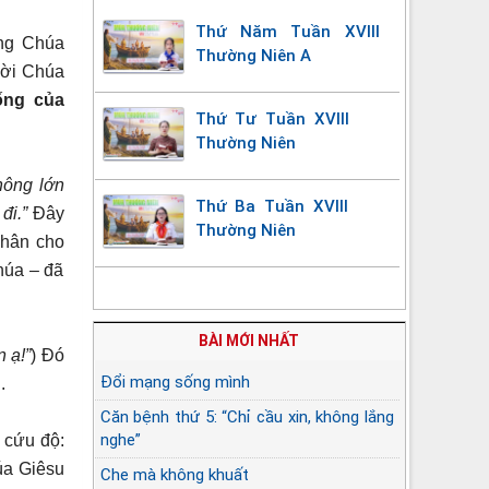
Thứ Năm Tuần XVIII
ng Chúa
Thường Niên A
 Lời Chúa
ống của
Thứ Tư Tuần XVIII
Thường Niên
hông lớn
Thứ Ba Tuần XVIII
đi.”
Đây
Thường Niên
chân cho
húa – đã
BÀI MỚI NHẤT
 ạ!”
) Đó
Đổi mạng sống mình
ụ
.
Căn bệnh thứ 5: “Chỉ cầu xin, không lắng
nghe”
 cứu độ:
úa Giêsu
Che mà không khuất