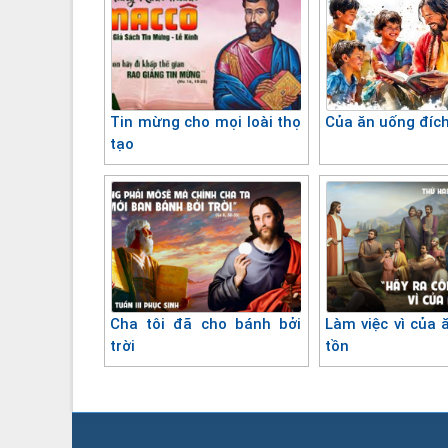
Tin mừng cho mọi loài thọ
Của ăn uống đíc
tạo
Cha tôi đã cho bánh bởi
Làm việc vì của 
trời
tồn