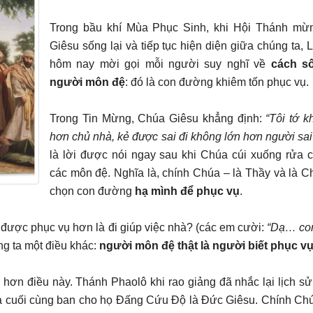
Trong bầu khí Mùa Phục Sinh, khi Hội Thánh mừ
Giêsu sống lại và tiếp tục hiện diện giữa chúng ta,
hôm nay mời gọi mỗi người suy nghĩ về
cách s
người môn đệ
: đó là con đường khiêm tốn phục vụ.
Trong Tin Mừng, Chúa Giêsu khẳng định:
“Tôi tớ k
hơn chủ nhà, kẻ được sai đi không lớn hơn người sai 
là lời được nói ngay sau khi Chúa cúi xuống rửa 
các môn đệ. Nghĩa là, chính Chúa – là Thầy và là C
chọn con đường
hạ mình để phục vụ
.
h được phục vụ hơn là đi giúp việc nhà? (các em cười:
“Dạ… con
ng ta một điều khác:
người môn đệ thật là người biết phục v
hơn điều này. Thánh Phaolô khi rao giảng đã nhắc lại lịch sử
à cuối cùng ban cho họ Đấng Cứu Độ là Đức Giêsu. Chính Ch