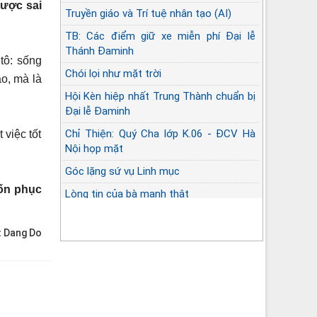
ược sai
Truyền giáo và Trí tuệ nhân tạo (AI)
TB: Các điểm giữ xe miễn phí Đại lễ
Thánh Đaminh
tô: sống
Chói lọi như mặt trời
o, mà là
Hội Kèn hiệp nhất Trung Thành chuẩn bị
Đại lễ Đaminh
Chỉ Thiện: Quý Cha lớp K.06 - ĐCV Hà
 việc tốt
Nội họp mặt
Góc lặng sứ vụ Linh mục
ốn phục
Lòng tin của bà mạnh thật
:
Dang Do