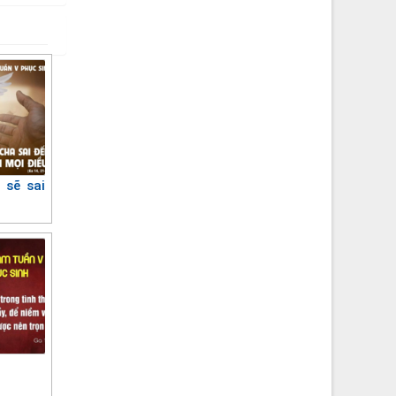
 sẽ sai