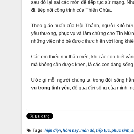
sau đó lại sai các môn đệ tiếp tục sứ mạng. 
đi
, tiếp nối công trình của Thiên Chúa.
Theo giáo huấn của Hội Thánh, người Kitô hữ
yêu thương, phục vụ và làm chứng cho Tin Mừng
những việc nhỏ bé được thực hiện với lòng khiê
Các em thiếu nhi thân mến, khi các con biết vân
mà không cần được khen, là các con đang sống 
Ước gì mỗi người chúng ta, trong đời sống hằ
vụ trong tình yêu
, để qua đời sống của mình, 
Tags:
hiện diện
,
hôm nay
,
môn đệ
,
tiếp tục
,
phục sinh
,
s