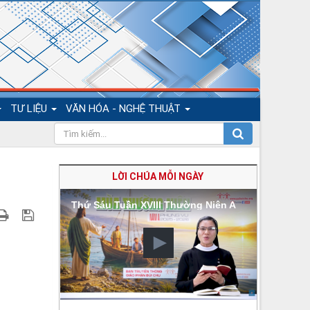
TƯ LIỆU
VĂN HÓA - NGHỆ THUẬT
LỜI CHÚA MỖI NGÀY
Thứ Sáu Tuần XVIII Thường Niên A