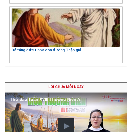
Đá tảng đức tin và con đường Thập giá
LỜI CHÚA MỖI NGÀY
Thứ Sáu Tuần XVIII Thường Niên A