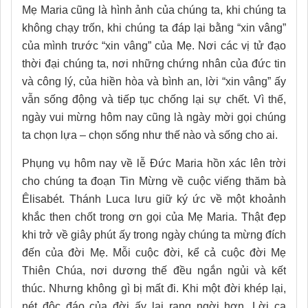
Mẹ Maria cũng là hình ảnh của chúng ta, khi chúng ta
không chạy trốn, khi chúng ta đáp lại bằng “xin vâng”
của mình trước “xin vâng” của Mẹ. Nơi các vị tử đạo
thời đại chúng ta, nơi những chứng nhân của đức tin
và công lý, của hiền hòa và bình an, lời “xin vâng” ấy
vẫn sống động và tiếp tục chống lại sự chết. Vì thế,
ngày vui mừng hôm nay cũng là ngày mời gọi chúng
ta chọn lựa – chọn sống như thế nào và sống cho ai.
Phụng vụ hôm nay về lễ Đức Maria hồn xác lên trời
cho chúng ta đoạn Tin Mừng về cuộc viếng thăm bà
Êlisabét. Thánh Luca lưu giữ ký ức về một khoảnh
khắc then chốt trong ơn gọi của Mẹ Maria. Thật đẹp
khi trở về giây phút ấy trong ngày chúng ta mừng đích
đến của đời Mẹ. Mỗi cuộc đời, kể cả cuộc đời Mẹ
Thiên Chúa, nơi dương thế đều ngắn ngủi và kết
thúc. Nhưng không gì bị mất đi. Khi một đời khép lại,
nét độc đáo của đời ấy lại rạng ngời hơn. Lời ca