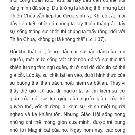
mọi cộng đoàn Kitô hữu, ai nấy đều cần có thể nói
rằng mình đã sống. Dù tưởng là không thể, nhưng Lời
Thiên Chúa vẫn tiếp tục được sinh ra. Khi có các mối
dây liên kết, nhờ đó chúng ta lấy thiện thắng ác, lấy
sự sống thắng sự chết, thì chúng ta thấy rằng “đối với
Thiên Chúa, không gì là không thể” (Lc 1,37).
Đôi khi, thật tiếc, ở nơi đâu các sự bảo đảm của con
người, một mức sống vật chất nào đó và sự thư thả
khiến lương tâm ngủ quên, thì ở nơi đó đức tin có thể
già cỗi. Lúc ấy, sự chết lại len vào, dưới hình thức của
sự buông thả, than trách, hoài niệm và bất an. Thay vì
thấy thế giới cũ qua đi, người ta lại tìm kiếm sự trợ
giúp của nó: sự trợ giúp của người giàu, của kẻ
quyền thế, vốn thường đi kèm sự khinh miệt người
nghèo và kẻ khiêm tốn. Nhưng Giáo Hội sống trong
những chi thể mỏng giòn của mình, được trẻ trung
nhờ lời Magnificat của họ. Ngay hôm nay, các cộng