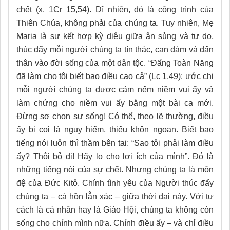
chết (x. 1Cr 15,54). Dĩ nhiên, đó là công trình của
Thiên Chúa, không phải của chúng ta. Tuy nhiên, Mẹ
Maria là sự kết hợp kỳ diệu giữa ân sủng và tự do,
thúc đẩy mỗi người chúng ta tín thác, can đảm và dấn
thân vào đời sống của một dân tộc. “Đấng Toàn Năng
đã làm cho tôi biết bao điều cao cả” (Lc 1,49): ước chi
mỗi người chúng ta được cảm nếm niềm vui ấy và
làm chứng cho niềm vui ấy bằng một bài ca mới.
Đừng sợ chọn sự sống! Có thể, theo lẽ thường, điều
ấy bị coi là nguy hiểm, thiếu khôn ngoan. Biết bao
tiếng nói luôn thì thầm bên tai: “Sao tôi phải làm điều
ấy? Thôi bỏ đi! Hãy lo cho lợi ích của mình”. Đó là
những tiếng nói của sự chết. Nhưng chúng ta là môn
đệ của Đức Kitô. Chính tình yêu của Người thúc đẩy
chúng ta – cả hồn lẫn xác – giữa thời đại này. Với tư
cách là cá nhân hay là Giáo Hội, chúng ta không còn
sống cho chính mình nữa. Chính điều ấy – và chỉ điều