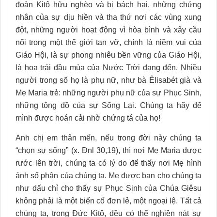
đoàn Kitô hữu nghèo và bị bách hại, những chứng
nhân của sự dịu hiền và tha thứ nơi các vùng xung
đột, những người hoạt động vì hòa bình và xây cầu
nối trong một thế giới tan vỡ, chính là niềm vui của
Giáo Hội, là sự phong nhiêu bền vững của Giáo Hội,
là hoa trái đầu mùa của Nước Trời đang đến. Nhiều
người trong số họ là phụ nữ, như bà Êlisabét già và
Mẹ Maria trẻ: những người phụ nữ của sự Phục Sinh,
những tông đồ của sự Sống Lại. Chúng ta hãy để
mình được hoán cải nhờ chứng tá của họ!
Anh chị em thân mến, nếu trong đời này chúng ta
“chọn sự sống” (x. Đnl 30,19), thì nơi Mẹ Maria được
rước lên trời, chúng ta có lý do để thấy nơi Mẹ hình
ảnh số phận của chúng ta. Mẹ được ban cho chúng ta
như dấu chỉ cho thấy sự Phục Sinh của Chúa Giêsu
không phải là một biến cố đơn lẻ, một ngoại lệ. Tất cả
chúng ta, trong Đức Kitô, đều có thể nghiền nát sự