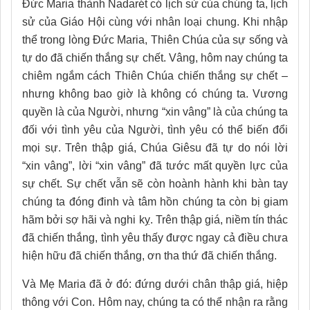
Đức Maria thành Nadarét có lịch sử của chúng ta, lịch
sử của Giáo Hội cùng với nhân loại chung. Khi nhập
thể trong lòng Đức Maria, Thiên Chúa của sự sống và
tự do đã chiến thắng sự chết. Vâng, hôm nay chúng ta
chiêm ngắm cách Thiên Chúa chiến thắng sự chết –
nhưng không bao giờ là không có chúng ta. Vương
quyền là của Người, nhưng “xin vâng” là của chúng ta
đối với tình yêu của Người, tình yêu có thể biến đổi
mọi sự. Trên thập giá, Chúa Giêsu đã tự do nói lời
“xin vâng”, lời “xin vâng” đã tước mất quyền lực của
sự chết. Sự chết vẫn sẽ còn hoành hành khi bàn tay
chúng ta đóng đinh và tâm hồn chúng ta còn bị giam
hãm bởi sợ hãi và nghi kỵ. Trên thập giá, niềm tín thác
đã chiến thắng, tình yêu thấy được ngay cả điều chưa
hiện hữu đã chiến thắng, ơn tha thứ đã chiến thắng.
Và Mẹ Maria đã ở đó: đứng dưới chân thập giá, hiệp
thông với Con. Hôm nay, chúng ta có thể nhận ra rằng