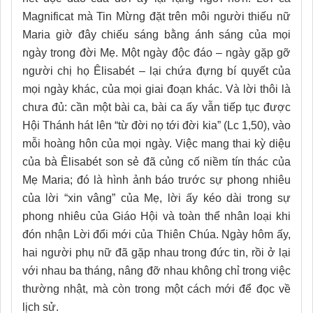
Magnificat mà Tin Mừng đặt trên môi người thiếu nữ
Maria giờ đây chiếu sáng bằng ánh sáng của mọi
ngày trong đời Mẹ. Một ngày độc đáo – ngày gặp gỡ
người chị họ Êlisabét – lại chứa đựng bí quyết của
mọi ngày khác, của mọi giai đoạn khác. Và lời thôi là
chưa đủ: cần một bài ca, bài ca ấy vẫn tiếp tục được
Hội Thánh hát lên “từ đời nọ tới đời kia” (Lc 1,50), vào
mỗi hoàng hôn của mọi ngày. Việc mang thai kỳ diệu
của bà Êlisabét son sẻ đã củng cố niềm tín thác của
Mẹ Maria; đó là hình ảnh báo trước sự phong nhiêu
của lời “xin vâng” của Mẹ, lời ấy kéo dài trong sự
phong nhiêu của Giáo Hội và toàn thể nhân loại khi
đón nhận Lời đổi mới của Thiên Chúa. Ngày hôm ấy,
hai người phụ nữ đã gặp nhau trong đức tin, rồi ở lại
với nhau ba tháng, nâng đỡ nhau không chỉ trong việc
thường nhật, mà còn trong một cách mới để đọc về
lịch sử.