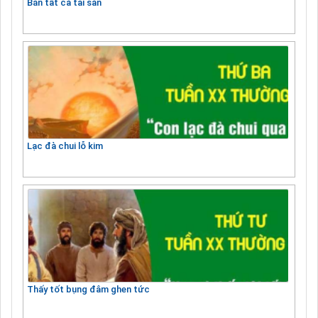
Bán tất cả tài sản
Lạc đà chui lỗ kim
Thấy tốt bụng đâm ghen tức