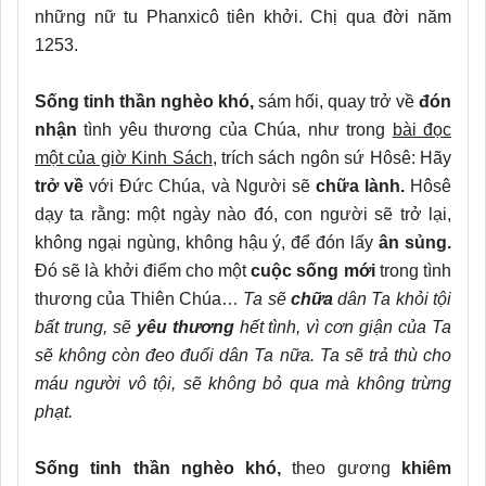
những nữ tu Phanxicô tiên khởi. Chị qua đời năm
1253.
Sống tinh thần nghèo khó,
sám hối, quay trở về
đón
nhận
tình yêu thương của Chúa, như trong
bài đọc
một của giờ Kinh Sách
, trích sách ngôn sứ Hôsê: Hãy
trở về
với Đức Chúa, và Người sẽ
chữa lành.
Hôsê
dạy ta rằng: một ngày nào đó, con người sẽ trở lại,
không ngại ngùng, không hậu ý, để đón lấy
ân sủng.
Đó sẽ là khởi điểm cho một
cuộc sống mới
trong tình
thương của Thiên Chúa…
Ta sẽ
chữa
dân Ta khỏi tội
bất trung, sẽ
yêu thương
hết tình, vì
cơn giận của Ta
sẽ không còn đeo đuổi dân Ta nữa.
Ta sẽ trả thù cho
máu người vô tội, sẽ không bỏ qua mà không trừng
phạt.
Sống tinh thần nghèo khó,
theo gương
khiêm