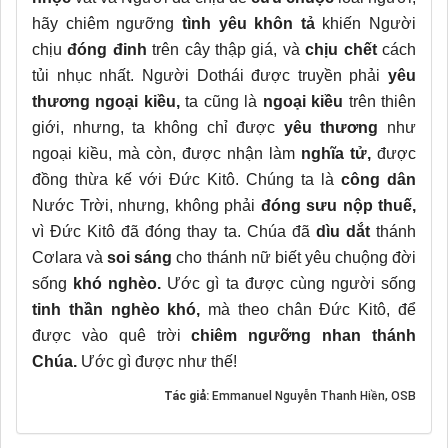
hãy chiêm ngưỡng
tình yêu khôn tả
khiến Người
chịu
đóng đinh
trên cây thập giá, và
chịu chết
cách
tủi nhục nhất. Người Dothái được truyền phải
yêu
thương ngoại kiều,
ta cũng là
ngoại kiều
trên thiên
giới, nhưng, ta không chỉ được
yêu thương
như
ngoại kiều, mà còn, được nhận làm
nghĩa tử,
được
đồng thừa kế với Đức Kitô. Chúng ta là
công dân
Nước Trời, nhưng, không phải
đóng sưu nộp thuế,
vì Đức Kitô đã đóng thay ta. Chúa đã
dìu dắt
thánh
Cơlara và
soi sáng
cho thánh nữ biết yêu chuộng đời
sống
khó nghèo.
Ước gì ta được cùng người sống
tinh thần nghèo khó,
mà theo chân Đức Kitô, để
được vào quê trời
chiêm ngưỡng nhan thánh
Chúa.
Ước gì được như thế!
Tác giả:
Emmanuel Nguyễn Thanh Hiền, OSB