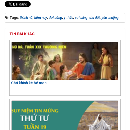
Tags:
thánh nữ
,
hôm nay
,
đời sống
,
ý thức
,
soi sáng
,
dìu dắt
,
yêu chuộng
TIN BÀI KHÁC
Chớ khinh kẻ bé mọn