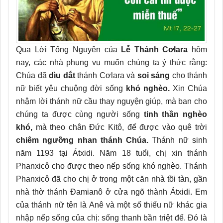
Qua Lời Tổng Nguyện của
Lễ Thánh Cơlara
hôm
nay, các nhà phụng vụ muốn chúng ta ý thức rằng:
Chúa đã
dìu dắt
thánh Cơlara và
soi sáng
cho thánh
nữ biết yêu chuộng đời sống
khó nghèo.
Xin Chúa
nhậm lời thánh nữ cầu thay nguyện giúp, mà ban cho
chúng ta được cùng người sống
tinh thần nghèo
khó,
mà theo chân Đức Kitô, để được vào quê trời
chiêm ngưỡng nhan thánh Chúa.
Thánh nữ sinh
năm 1193 tại Átxidi. Năm 18 tuổi, chị xin thánh
Phanxicô cho được theo nếp sống khó nghèo. Thánh
Phanxicô đã cho chị ở trong một căn nhà tồi tàn, gần
nhà thờ thánh Đamianô ở cửa ngõ thành Átxidi. Em
của thánh nữ tên là Anê và một số thiếu nữ khác gia
nhập nếp sống của chị: sống thanh bần triệt để. Đó là