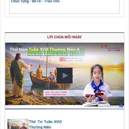
Chúc tụng - Bẻ ra - Trao cho
LỜI CHÚA MỖI NGÀY
Thứ Năm Tuần XVIII Thường Niên A
Thứ Tư Tuần XVIII
Thường Niên