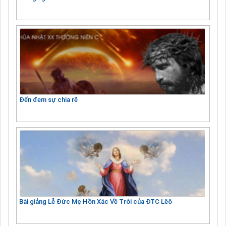
Đến đem sự chia rẽ
Bài giảng Lễ Đức Mẹ Hồn Xác Về Trời của ĐTC Lêô