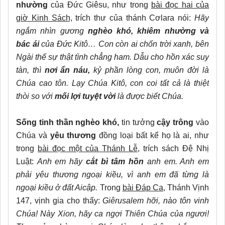
nhường
của Đức Giêsu, như trong
bài đọc hai của
giờ Kinh Sách,
trích thư của thánh Cơlara nói:
Hãy
ngắm nhìn gương
nghèo khó, khiêm nhường và
bác ái
của Đức Kitô… Con còn ai chốn trời xanh, bên
Ngài thế sự thật tình chẳng ham. Dẫu cho hồn xác suy
tàn, thì
nơi ẩn náu,
kỷ phần lòng con, muôn đời là
Chúa cao tôn. Lạy Chúa Kitô, con coi tất cả là thiệt
thòi so với
mối lợi tuyệt vời
là được biết Chúa.
Sống tinh thần nghèo khó,
tin tưởng
cậy trông
vào
Chúa và
yêu thương
đồng loại bất kể họ là ai, như
trong
bài đọc một của Thánh Lễ
, trích sách Đệ Nhị
Luật:
Anh em hãy
cắt bì tâm hồn
anh em. Anh em
phải yêu thương ngoại kiều, vì anh em đã từng là
ngoại kiều ở đất Aicập.
Trong
bài Đáp Ca
, Thánh Vịnh
147, vịnh gia cho thấy:
Giêrusalem hỡi, nào tôn vinh
Chúa! Này Xion, hãy ca ngợi Thiên Chúa của ngươi!