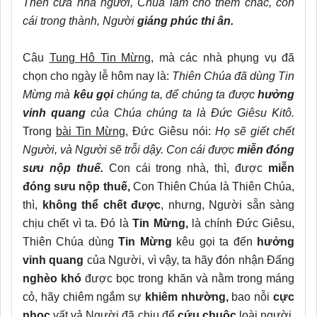
Then cửa nhà ngươi, Chúa làm cho thêm chắc, con
cái trong thành, Người
giáng phúc thi ân.
Câu
Tung Hô Tin Mừng,
mà các nhà phụng vụ đã
chọn cho ngày lễ hôm nay là:
Thiên Chúa đã dùng Tin
Mừng mà
kêu gọi
chúng ta, để chúng ta được
hưởng
vinh quang
của Chúa chúng ta là Đức Giêsu Kitô.
Trong
bài Tin Mừng
, Đức Giêsu nói:
Họ sẽ giết chết
Người, và Người sẽ trỗi dậy. Con cái được
miễn đóng
sưu nộp thuế.
Con cái trong nhà, thì, được
miễn
đóng sưu nộp thuế,
Con Thiên Chúa là Thiên Chúa,
thì,
không thể chết được
, nhưng, Người sẵn sàng
chịu chết vì ta. Đó là
Tin Mừng,
là chính Đức Giêsu,
Thiên Chúa dùng
Tin Mừng
kêu gọi ta đến
hưởng
vinh quang
của Người, vì vậy, ta hãy đón nhận Đấng
nghèo khó
được bọc trong khăn và nằm trong máng
cỏ, hãy chiêm ngắm sự
khiêm nhường,
bao nỗi
cực
nhọc
vất vả Người đã chịu để
cứu chuộc
loài người,