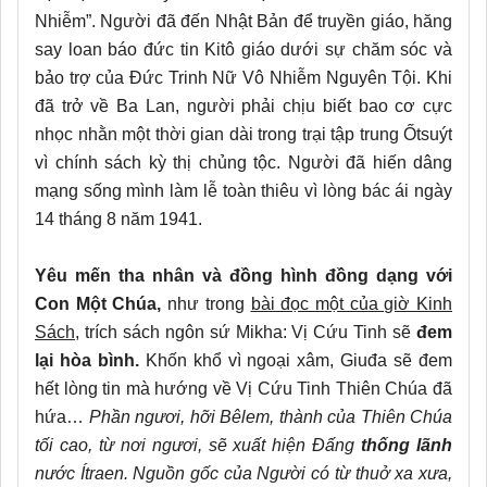
Nhiễm”. Người đã đến Nhật Bản để truyền giáo, hăng
say loan báo đức tin Kitô giáo dưới sự chăm sóc và
bảo trợ của Đức Trinh Nữ Vô Nhiễm Nguyên Tội. Khi
đã trở về Ba Lan, người phải chịu biết bao cơ cực
nhọc nhằn một thời gian dài trong trại tập trung Ốtsuýt
vì chính sách kỳ thị chủng tộc. Người đã hiến dâng
mạng sống mình làm lễ toàn thiêu vì lòng bác ái ngày
14 tháng 8 năm 1941.
Yêu mến tha nhân và đồng hình đồng dạng với
Con Một Chúa,
như trong
bài đọc một của giờ Kinh
Sách
, trích sách ngôn sứ Mikha: Vị Cứu Tinh sẽ
đem
lại hòa bình.
Khốn khổ vì ngoại xâm, Giuđa sẽ đem
hết lòng tin mà hướng về Vị Cứu Tinh Thiên Chúa đã
hứa…
Phần ngươi, hỡi Bêlem, thành của Thiên Chúa
tối cao, từ nơi ngươi, sẽ xuất hiện Đấng
thống lãnh
nước Ítraen. Nguồn gốc của Người có từ thuở xa xưa,