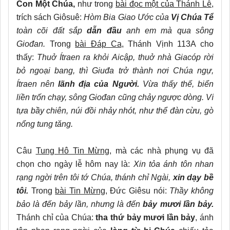
Con Một Chúa,
như trong
bài đọc một của Thánh Lễ
,
trích sách Giôsuê:
Hòm Bia Giao Ước của
Vị Chúa Tể
toàn cõi đất sắp
dẫn đầu
anh em mà qua sông
Giođan.
Trong
bài Đáp Ca
, Thánh Vịnh 113A cho
thấy:
Thuở Ítraen ra khỏi Aicập, thuở nhà Giacóp rời
bỏ ngoại bang, thì Giuđa trở thành nơi Chúa ngự,
Ítraen nên
lãnh địa của Người.
Vừa thấy thế, biển
liền trốn chạy, sông Giođan cũng chảy ngược dòng. Ví
tựa bầy chiên, núi đồi nhảy nhót, như thể đàn cừu, gò
nổng tung tăng.
Câu
Tung Hô Tin Mừng,
mà các nhà phụng vụ đã
chọn cho ngày lễ hôm nay là:
Xin tỏa ánh tôn nhan
rạng ngời trên tôi tớ Chúa, thánh chỉ Ngài,
xin dạy bề
tôi.
Trong
bài Tin Mừng
, Đức Giêsu nói:
Thầy không
bảo là đến bảy lần, nhưng là đến
bảy mươi lần bảy.
Thánh chỉ của Chúa:
tha thứ bảy mươi lần bảy
, ánh