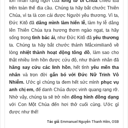
tôn nhan rạng ngời của
lòng từ bi Chúa
chiếu tỏa
trên toàn thể địa cầu. Chúng ta hãy bắt chước Thiên
Chúa, vì ta là con cái được Người yêu thương. Vì ta,
Đức Kitô đã
dâng mình làm hiến lễ,
làm hy lễ dâng
lên Thiên Chúa tựa hương thơm ngào ngạt, ta hãy
sống trong
tình bác ái,
như Đức Kitô đã
yêu thương
ta. Chúng ta hãy bắt chước thánh Mắcximilianô về
lòng
nhiệt thành hoạt động tông đồ
, làm sao cho
thật nhiều linh hồn được cứu độ, như thánh nhân đã
hăng say cứu các linh hồn
, hết tình
yêu mến tha
nhân
và trọn đời
gắn bó với Đức Nữ Trinh Vô
Nhiễm.
Ước gì chúng ta đem hết sức mình
phục vụ
anh chị em,
để danh Chúa được vinh quang rạng rỡ.
Nhờ vậy, chúng ta sẽ trở nên
đồng hình đồng dạng
với Con Một Chúa đến hơi thở cuối cùng. Ước gì
được như thế!
Tác giả:
Emmanuel Nguyễn Thanh Hiền, OSB