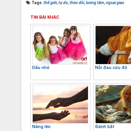
Tags:
thế giới
,
tự do
,
theo dõi
,
lương tâm
,
ngoại giao
TIN BÀI KHÁC
Dấu nhỏ
Nỗi đau cứu độ
Nâng lên
Đánh bắt