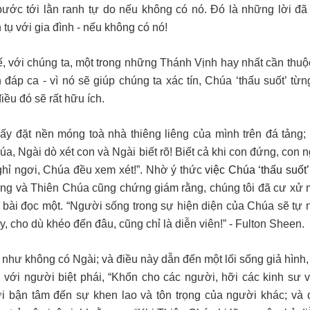
 bước tới lằn ranh tự do nếu không có nó. Đó là những lời đã
 tụ với gia đình - nếu không có nó!
 với chúng ta, một trong những Thánh Vịnh hay nhất cần thuộc
đáp ca - vì nó sẽ giúp chúng ta xác tín, Chúa ‘thấu suốt’ từn
iều đó sẽ rất hữu ích.
 ấy đặt nền móng toà nhà thiêng liêng của mình trên đá tảng;
a, Ngài dò xét con và Ngài biết rõ! Biết cả khi con đứng, con 
 nghỉ ngơi, Chúa đều xem xét!”. Nhờ ý thức
việc
Chúa ‘thấu suốt
ứng và Thiên Chúa cũng chứng giám rằng, chúng tôi đã cư xử 
- bài đọc một. “Người sống trong sự hiện diện của Chúa sẽ tự n
, cho dù khéo đến đâu, cũng chỉ là diễn viên!” - Fulton Sheen.
ng như không có Ngài; và điều này dẫn đến một lối sống giả hình,
với người biệt phái, “Khốn cho các người, hỡi các kinh sư 
i bận tâm đến sự khen lao và tôn trọng của người khác; và 