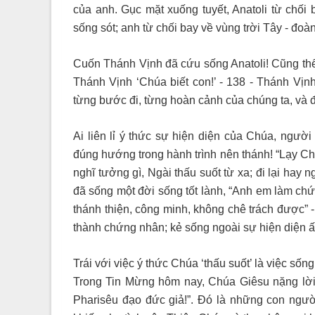
của anh. Gục mặt xuống tuyết, Anatoli từ chối
sống sót; anh từ chối bay về vùng trời Tây - đoàn
Cuốn Thánh Vịnh đã cứu sống Anatoli! Cũng thế,
Thánh Vịnh ‘Chúa biết con!’ - 138 - Thánh Vịnh 
từng bước đi, từng hoàn cảnh của chúng ta, và đ
Ai liên lỉ ý thức sự hiện diện của Chúa, người
đúng hướng trong hành trình nên thánh! “Lạy Chú
nghĩ tưởng gì, Ngài thấu suốt từ xa; đi lại hay
đã sống một đời sống tốt lành, “Anh em làm ch
thánh thiện, công minh, không chê trách được” 
thành chứng nhân; kẻ sống ngoài sự hiện diện ấy
Trái với việc ý thức Chúa ‘thấu suốt’ là việc số
Trong Tin Mừng hôm nay, Chúa Giêsu nặng lời 
Pharisêu đạo đức giả!”. Đó là những con ngườ