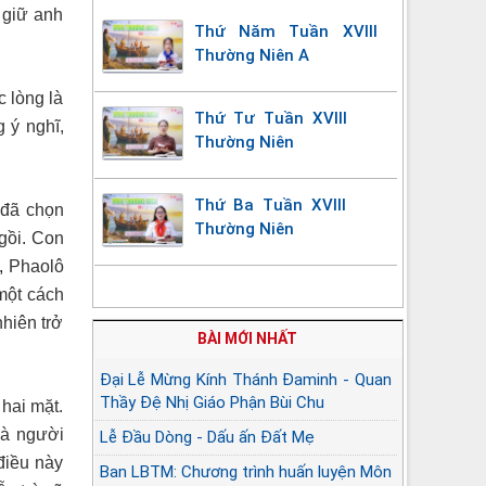
 giữ anh
Thứ Năm Tuần XVIII
Thường Niên A
 lòng là
Thứ Tư Tuần XVIII
g ý nghĩ,
Thường Niên
Thứ Ba Tuần XVIII
 đã chọn
Thường Niên
ngồi. Con
’,
Phaolô
một cách
hiên trở
BÀI MỚI NHẤT
Đại Lễ Mừng Kính Thánh Đaminh - Quan
Thầy Đệ Nhị Giáo Phận Bùi Chu
 hai mặt.
và người
Lễ Đầu Dòng - Dấu ấn Đất Mẹ
điều này
Ban LBTM: Chương trình huấn luyện Môn