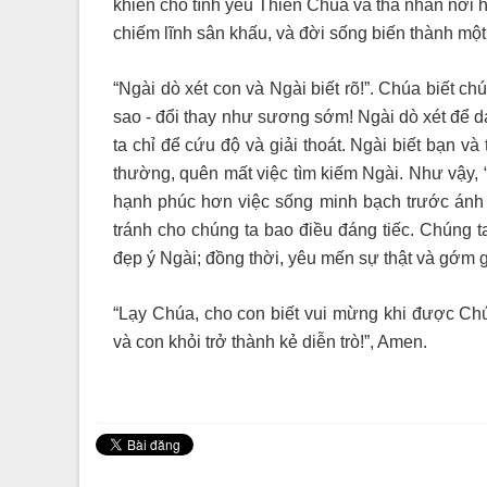
khiến cho tình yêu Thiên Chúa và tha nhân nơi họ
chiếm lĩnh sân khấu, và đời sống biến thành một 
“Ngài dò xét con và Ngài biết rõ!”. Chúa biết c
sao - đổi thay như sương sớm! Ngài dò xét để dạ
ta chỉ để cứu độ và giải thoát. Ngài biết bạn v
thường, quên mất việc tìm kiếm Ngài. Như vậy, “
hạnh phúc hơn việc sống minh bạch trước ánh m
tránh cho chúng ta bao điều đáng tiếc. Chúng t
đẹp ý Ngài; đồng thời, yêu mến sự thật và gớm g
“Lạy Chúa, cho con biết vui mừng khi được Chú
và con khỏi trở thành kẻ diễn trò!”, Amen.