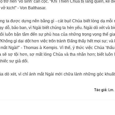
 trở nên ‘vô sinh’ cằn cọc. “Khi Thiên Chúa bị lãng quên, kẻ di
vở kịch!” - Von Balthasar.
húng ta được dựng nên bằng gì - cát bụi! Chúa biết lòng dạ mỗi
y dỗ, bảo ban, vì Ngài biết chúng ta hèn yếu. Ngài dò xét và b
à tôi luôn bận tâm đến sự phù hoa của những trọng vọng thế gi
Không gì dại dột hơn việc trốn tránh Đấng thấy hết mọi sự; và
ắt Ngài!” - Thomas à Kempis. Vì thế, ý thức việc Chúa ‘thấu 
a sẽ sợ tội hơn, sợ mất lòng Chúa và tha nhân hơn; biết luôn 
hiếc sự giả dối.
a dò xét, vì chỉ ánh mắt Ngài mới chữa lành những góc khuất
Tác giả:
Lm.