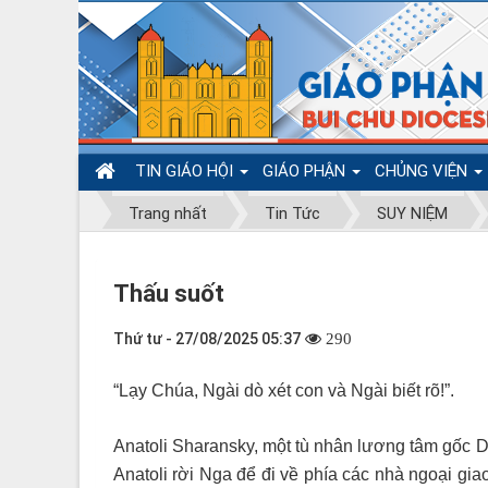
TIN GIÁO HỘI
GIÁO PHẬN
CHỦNG VIỆN
Trang nhất
Tin Tức
SUY NIỆM
Thấu suốt
Thứ tư - 27/08/2025 05:37
290
“Lạy Chúa, Ngài dò xét con và Ngài biết rõ!”.
Anatoli Sharansky, một tù nhân lương tâm gốc D
Anatoli rời Nga để đi về phía các nhà ngoại gia