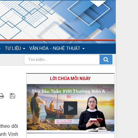
TƯ LIỆU
VĂN HÓA - NGHỆ THUẬT
LỜI CHÚA MỖI NGÀY
Thứ Sáu Tuần XVIII Thường Niên A
theo dõi
hánh Vịnh