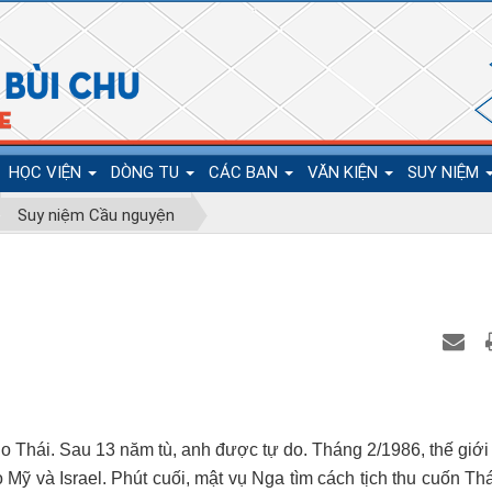
HỌC VIỆN
DÒNG TU
CÁC BAN
VĂN KIỆN
SUY NIỆM
Suy niệm Cầu nguyện
o Thái. Sau 13 năm tù, anh được tự do. Tháng 2/1986, thế giới 
o Mỹ và Israel. Phút cuối, mật vụ Nga tìm cách tịch thu cuốn T