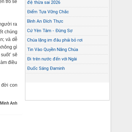
ễn trò sẽ
đệ thừa sai 2026
Điểm Tựa Vững Chắc
Bình An Đích Thực
 người ra
Cứ Yên Tâm - Đừng Sợ
iết chúng
an; và dễ
Chúa lặng im đâu phải bỏ rơi
 không gì
Tin Vào Quyền Năng Chúa
suốt’ sẽ
Đi trên nước đến với Ngài
làm điều
Đuốc Sáng Đaminh
 đời con
 Minh Anh