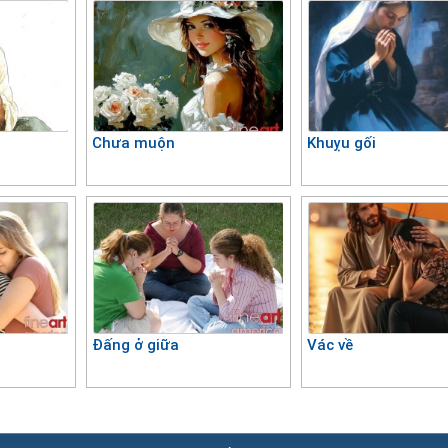
Chưa muộn
Khuỵu gối
Đấng ở giữa
Vác về