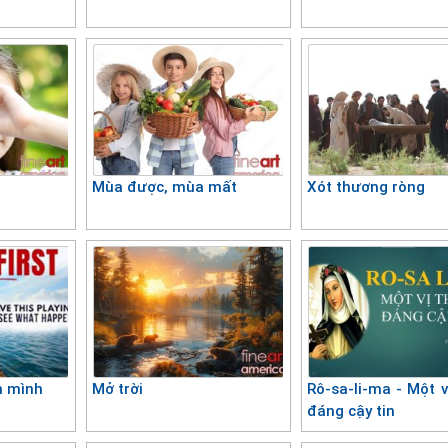
Mùa được, mùa mất
Xót thương ròng
m mình
Mở trời
Rô-sa-li-ma - Một v
đáng cậy tin