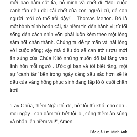
mới bao hàm cắt tỉa, bỏ mình và chết đi. “Mọi cuộc
canh tân đều đòi cái chết của con người cũ, để con
người mới có thể trỗi dậy!” - Thomas Merton. Đó là
một hành trình hoán cải, từ niềm tin đến hành vi; từ lối
sống đến cách nhìn vốn phải luôn kèm theo một lòng
sám hối chân thành. Chúng ta dễ tự mãn và hài lòng
với cuộc sống; vậy mà điều đó sẽ cản trở rượu mới
ân sủng của Chúa Kitô những muốn đổ lai láng vào
linh hồn mỗi người. Ước gì bạn và tôi biết rằng, một
sự ‘canh tân’ bên trong ngày càng sâu sắc hơn sẽ là
dấu của vầng hồng phục sinh đang lấp ló ở cuối chân
trời!
“Lạy Chúa, thêm Ngài thì dễ, bớt tội thì khó; cho con -
mỗi ngày - can đảm trừ bớt tội lỗi, cộng thêm ân sủng
và nhân lên niềm vui!”, Amen.
Tác giả:
Lm. Minh Anh