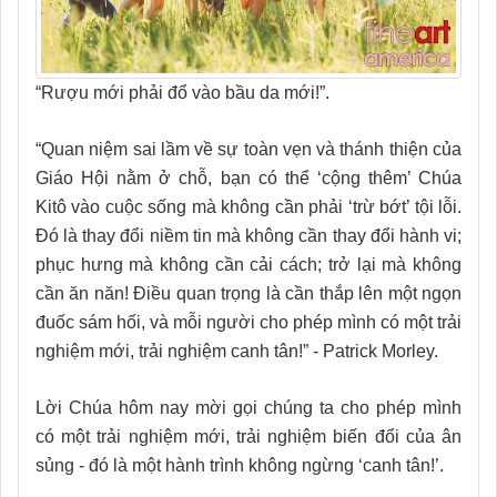
“Rượu mới phải đổ vào bầu da mới!”.
“Quan niệm sai lầm về sự toàn vẹn và thánh thiện của
Giáo Hội nằm ở chỗ, bạn có thể ‘cộng thêm’ Chúa
Kitô vào cuộc sống mà không cần phải ‘trừ bớt’ tội lỗi.
Đó là thay đổi niềm tin mà không cần thay đổi hành vi;
phục hưng mà không cần cải cách; trở lại mà không
cần ăn năn! Điều quan trọng là cần thắp lên một ngọn
đuốc sám hối, và mỗi người cho phép mình có một trải
nghiệm mới, trải nghiệm canh tân!” - Patrick Morley.
Lời Chúa hôm nay mời gọi chúng ta cho phép mình
có một trải nghiệm mới, trải nghiệm biến đổi của ân
sủng - đó là một hành trình không ngừng ‘canh tân!’.