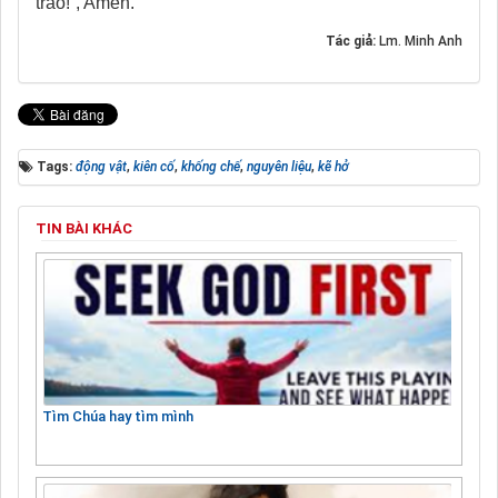
trào!”, Amen.
Tác giả:
Lm. Minh Anh
Tags:
động vật
,
kiên cố
,
khống chế
,
nguyên liệu
,
kẽ hở
TIN BÀI KHÁC
Tìm Chúa hay tìm mình