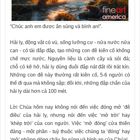
“Chúc anh em được ân sủng và bình an!”.
Hải ly, động vật có vú, sống lưỡng cư - nửa nước nửa
cạn - có tài đắp đập, tạo những con đê kiên cố khống
chế mực nước. Nguyên liệu là cành cây và sỏi đá;
chỗ có kẽ hở, hải ly dùng đuôi đập nát đất rồi trát kín.
Những con đê này thường rất kiên cố, 5-6 người có
thể đi qua mà không sập; đôi khi, những đập chắn của
hải ly dài hơn cả 100 mét.
Lời Chúa hôm nay không nói đến việc đóng mở ‘đê
điều’ của hải ly, nhưng nói đến việc ‘mở trời’ hay
‘khép trời’ của con người. Việc ‘mở đóng’ cửa thiên
đàng - một phần - tuỳ thuộc việc chúng ta ‘đóng’ hay
‘mở’ những dòng chảy ân sủng và bình an của Chúa!