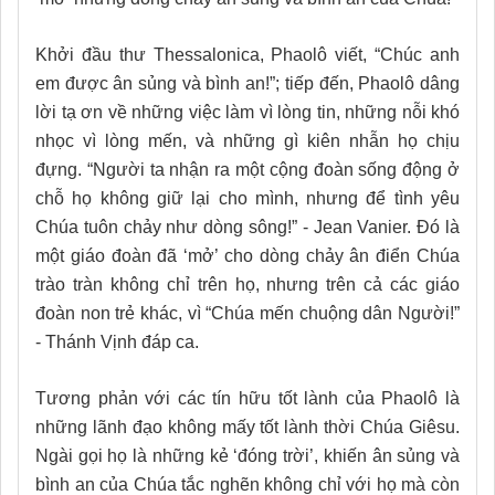
Khởi đầu thư Thessalonica, Phaolô viết, “Chúc anh
em được ân sủng và bình an!”; tiếp đến, Phaolô dâng
lời tạ ơn về những việc làm vì lòng tin, những nỗi khó
nhọc vì lòng mến, và những gì kiên nhẫn họ chịu
đựng. “Người ta nhận ra một cộng đoàn sống động ở
chỗ họ không giữ lại cho mình, nhưng để tình yêu
Chúa tuôn chảy như dòng sông!” - Jean Vanier. Đó là
một giáo đoàn đã ‘mở’ cho dòng chảy ân điển Chúa
trào tràn không chỉ trên họ, nhưng trên cả các giáo
đoàn non trẻ khác, vì “Chúa mến chuộng dân Người!”
- Thánh Vịnh đáp ca.
Tương phản với các tín hữu tốt lành của Phaolô là
những lãnh đạo không mấy tốt lành thời Chúa Giêsu.
Ngài gọi họ là những kẻ ‘đóng trời’, khiến ân sủng và
bình an của Chúa tắc nghẽn không chỉ với họ mà còn