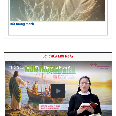
Rất mong manh
LỜI CHÚA MỖI NGÀY
Thứ Sáu Tuần XVIII Thường Niên A