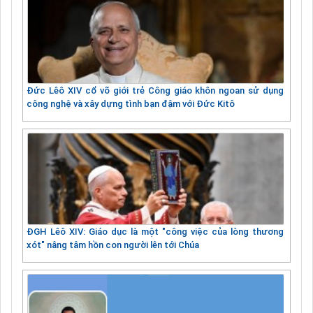
Đức Lêô XIV cổ võ giới trẻ Công giáo khôn ngoan sử dụng
công nghệ và xây dựng tình bạn đậm với Đức Kitô
ĐGH Lêô XIV: Giáo dục là một "công việc của lòng thương
xót" nâng tâm hồn con người lên tới Chúa