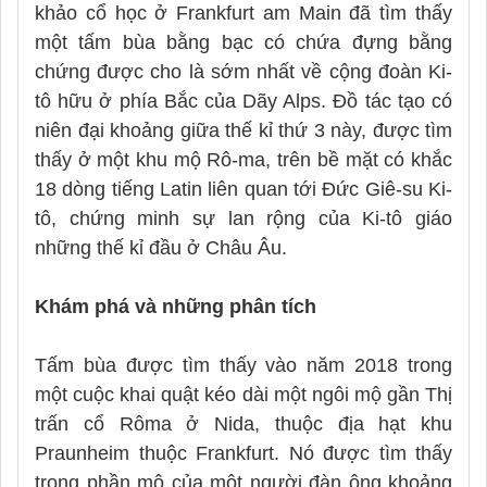
khảo cổ học ở Frankfurt am Main đã tìm thấy
một tấm bùa bằng bạc có chứa đựng bằng
chứng được cho là sớm nhất về cộng đoàn Ki-
tô hữu ở phía Bắc của Dãy Alps. Đồ tác tạo có
niên đại khoảng giữa thế kỉ thứ 3 này, được tìm
thấy ở một khu mộ Rô-ma, trên bề mặt có khắc
18 dòng tiếng Latin liên quan tới Đức Giê-su Ki-
tô, chứng minh sự lan rộng của Ki-tô giáo
những thế kỉ đầu ở Châu Âu.
Khám phá và những phân tích
Tấm bùa được tìm thấy vào năm 2018 trong
một cuộc khai quật kéo dài một ngôi mộ gần Thị
trấn cổ Rôma ở Nida, thuộc địa hạt khu
Praunheim thuộc Frankfurt. Nó được tìm thấy
trong phần mộ của một người đàn ông khoảng