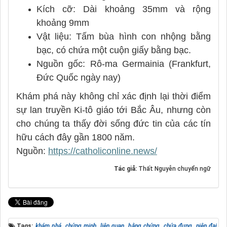
Kích cỡ: Dài khoảng 35mm và rộng
khoảng 9mm
Vật liệu: Tấm bùa hình con nhộng bằng
bạc, có chứa một cuộn giấy bằng bạc.
Nguồn gốc: Rô-ma Germainia (Frankfurt,
Đức Quốc ngày nay)
Khám phá này không chỉ xác định lại thời điểm
sự lan truyền Ki-tô giáo tới Bắc Âu, nhưng còn
cho chúng ta thấy đời sống đức tin của các tín
hữu cách đây gần 1800 năm.
Nguồn:
https://catholiconline.news/
Tác giả:
Thất Nguyễn chuyển ngữ
Tags:
khám phá
,
chứng minh
,
liên quan
,
bằng chứng
,
chứa đựng
,
niên đại
,