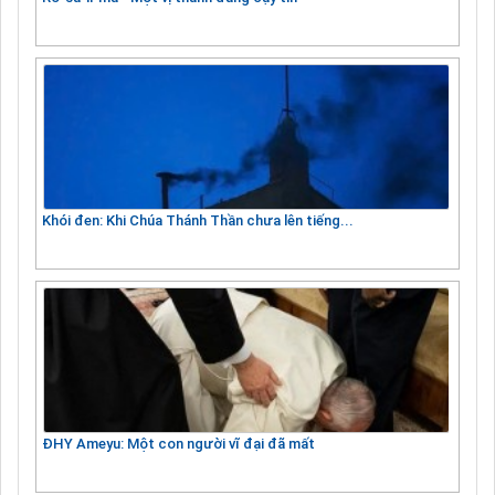
Khói đen: Khi Chúa Thánh Thần chưa lên tiếng...
ĐHY Ameyu: Một con người vĩ đại đã mất