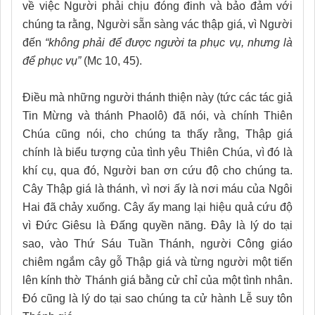
về việc Người phải chịu đóng đinh và bảo đảm với
chúng ta rằng, Người sẵn sàng vác thập giá, vì Người
đến
“không phải để được người ta phục vụ, nhưng là
để phục vụ”
(Mc 10, 45).
Điều mà những người thánh thiện này (tức các tác giả
Tin Mừng và thánh Phaolô) đã nói, và chính Thiên
Chúa cũng nói, cho chúng ta thấy rằng, Thập giá
chính là biểu tượng của tình yêu Thiên Chúa, vì đó là
khí cụ, qua đó, Người ban ơn cứu độ cho chúng ta.
Cây Thập giá là thánh, vì nơi ấy là nơi máu của Ngôi
Hai đã chảy xuống. Cây ấy mang lại hiệu quả cứu độ
vì Đức Giêsu là Đấng quyền năng. Đây là lý do tại
sao, vào Thứ Sáu Tuần Thánh, người Công giáo
chiêm ngắm cây gỗ Thập giá và từng người một tiến
lên kính thờ Thánh giá bằng cử chỉ của một tình nhân.
Đó cũng là lý do tại sao chúng ta cử hành Lễ suy tôn