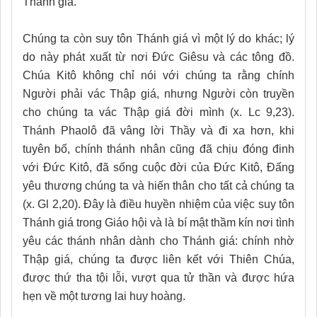
Thánh giá.
Chúng ta còn suy tôn Thánh giá vì một lý do khác; lý
do này phát xuất từ nơi Đức Giêsu và các tông đồ.
Chúa Kitô không chỉ nói với chúng ta rằng chính
Người phải vác Thập giá, nhưng Người còn truyền
cho chúng ta vác Thập giá đời mình (x. Lc 9,23).
Thánh Phaolô đã vâng lời Thầy và đi xa hơn, khi
tuyên bố, chính thánh nhân cũng đã chịu đóng đinh
với Đức Kitô, đã sống cuộc đời của Đức Kitô, Đấng
yêu thương chúng ta và hiến thân cho tất cả chúng ta
(x. Gl 2,20). Đây là điều huyền nhiệm của việc suy tôn
Thánh giá trong Giáo hội và là bí mật thầm kín nơi tình
yêu các thánh nhân dành cho Thánh giá: chính nhờ
Thập giá, chúng ta được liên kết với Thiên Chúa,
được thứ tha tội lỗi, vượt qua tử thần và được hứa
hẹn về một tương lai huy hoàng.