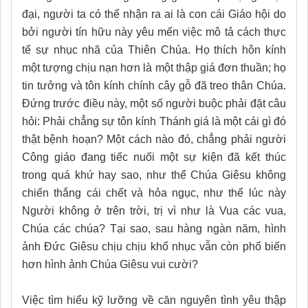
đại, người ta có thể nhận ra ai là con cái Giáo hội do
bởi người tín hữu này yêu mến việc mô tả cách thực
tế sự nhục nhã của Thiên Chúa. Họ thích hôn kính
một tượng chịu nạn hơn là một thập giá đơn thuần; họ
tin tưởng và tôn kính chính cây gỗ đã treo thân Chúa.
Đứng trước điều này, một số người buộc phải đặt câu
hỏi: Phải chẳng sự tôn kính Thánh giá là một cái gì đó
thật bệnh hoạn? Một cách nào đó, chẳng phải người
Công giáo đang tiếc nuối một sự kiện đã kết thúc
trong quá khứ hay sao, như thể Chúa Giêsu không
chiến thắng cái chết và hỏa ngục, như thể lúc này
Người không ở trên trời, trị vì như là Vua các vua,
Chúa các chúa? Tại sao, sau hàng ngàn năm, hình
ảnh Đức Giêsu chịu chịu khổ nhục vẫn còn phổ biến
hơn hình ảnh Chúa Giêsu vui cười?
Việc tìm hiểu kỹ lưỡng về căn nguyên tình yêu thập