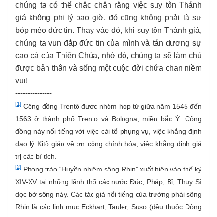
chúng ta có thể chắc chắn rằng việc suy tôn Thánh
giá không phi lý bao giờ, đó cũng không phải là sự
bóp méo đức tin. Thay vào đó, khi suy tôn Thánh giá,
chúng ta vun đắp đức tin của mình và tán dương sự
cao cả của Thiên Chúa, nhờ đó, chúng ta sẽ làm chủ
được bản thân và sống một cuộc đời chứa chan niềm
vui!
---------------
[1]
Công đồng Trentô được nhóm họp từ giữa năm 1545 đến
1563 ở thành phố Trento và Bologna, miền bắc Ý. Công
đồng này nổi tiếng với việc cải tổ phụng vụ, việc khẳng định
đạo lý Kitô giáo về ơn công chính hóa, việc khẳng định giá
trị các bí tích.
[2]
Phong trào “Huyền nhiệm sông Rhin” xuất hiện vào thế kỷ
XIV-XV tại những lãnh thổ các nước Đức, Pháp, Bỉ, Thụy Sĩ
dọc bờ sông này. Các tác giả nổi tiếng của trường phái sông
Rhin là các linh mục Eckhart, Tauler, Suso (đều thuộc Dòng