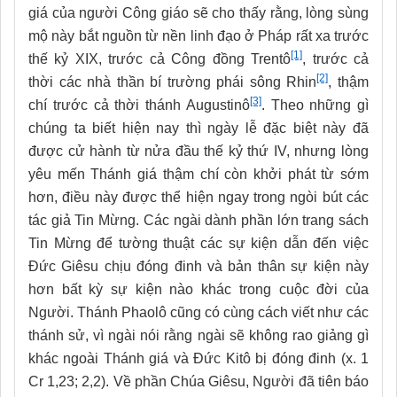
giá của người Công giáo sẽ cho thấy rằng, lòng sùng
mộ này bắt nguồn từ nền linh đạo ở Pháp rất xa trước
[1]
thế kỷ XIX, trước cả Công đồng Trentô
, trước cả
[2]
thời các nhà thần bí trường phái sông Rhin
, thậm
[3]
chí trước cả thời thánh Augustinô
. Theo những gì
chúng ta biết hiện nay thì ngày lễ đặc biệt này đã
được cử hành từ nửa đầu thế kỷ thứ IV, nhưng lòng
yêu mến Thánh giá thậm chí còn khởi phát từ sớm
hơn, điều này được thể hiện ngay trong ngòi bút các
tác giả Tin Mừng. Các ngài dành phần lớn trang sách
Tin Mừng để tường thuật các sự kiện dẫn đến việc
Đức Giêsu chịu đóng đinh và bản thân sự kiện này
hơn bất kỳ sự kiện nào khác trong cuộc đời của
Người. Thánh Phaolô cũng có cùng cách viết như các
thánh sử, vì ngài nói rằng ngài sẽ không rao giảng gì
khác ngoài Thánh giá và Đức Kitô bị đóng đinh (x. 1
Cr 1,23; 2,2). Về phần Chúa Giêsu, Người đã tiên báo