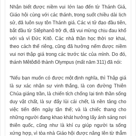
Nhận biết được niềm vui lớn lao đến từ Thánh Giá,
Giáo hội cùng với các thánh, trong suốt chiều dài lịch
sử, đã luôn suy tôn Thánh giá. Các vị tử đạo đầu tiên,
bắt đầu từ Stêphanô trở đi, đã vui mừng chịu đau khổ
với và vì Đức Kitô. Các nhà thần học thời sơ khai,
theo cách thế riêng, cũng đã hưởng nếm được niềm
vui nơi thập giá trong các trước tác của mình. Do đó,
thánh Mêtôđiô thành Olympus (mất năm 311) đã nói:
“Nếu bạn muốn có được một định nghĩa, thì Thập giá
là sự xác nhận sự vinh thắng, là con đường Thiên
Chúa giáng trần, là chiến tích chống lại tinh thần sống
duy vật chất, là sự đẩy lùi cái chết, là nền tảng cho
việc tiến đến ngày tận thế; và là chiếc thang cho
những người đang khao khát hưởng lấy ánh sáng nơi
thiên quốc, cũng như là khí cụ giúp người ta sống
xứng hợp, vì tòa nhà Giáo hội được nâng lên từ thẳm