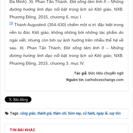
Đa Minh). Xt. Phan Tấn Thành,
Đời sống tâm linh II – Những
đường hướng linh đạo nổi bật trong lịch sử Kitô giáo
, NXB.
Phương Đông, 2015, chương 6, mục I.
[3]
Thánh Augustinô (354-430) chiếm một vị trí đặc biệt trong
nền tu đức Kitô giáo, không những bởi những tác phẩm do
ngài viết, nhưng còn bởi sự ảnh hưởng trên nhiều thế hệ về
sau. Xt. Phan Tấn Thành,
Đời sống tâm linh II – Những
đường hướng linh đạo nổi bật trong lịch sử Kitô giáo
, NXB.
Phương Đông, 2015, chương 3, mục IV.
Tác giả:
Đức Hữu chuyển ngữ
Nguồn tin:
catholicexchange.com
Tags:
công giáo
,
thánh giá
,
thậm chí
,
hôm nay
,
cử hành
,
ngày lễ
,
suy tôn
TIN BÀI KHÁC