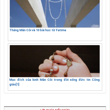
Tháng Mân Côi và 10 bài học từ Fatima
Mục đích của kinh Mân Côi trong đời sống đức tin Công
giáo[1]