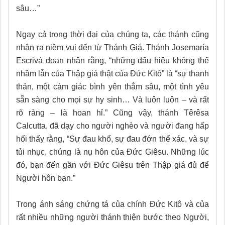
sâu…”
Ngay cả trong thời đại của chúng ta, các thánh cũng
nhận ra niềm vui đến từ Thánh Giá. Thánh Josemaría
Escrivá đoan nhận rằng, “những dấu hiệu không thể
nhầm lẫn của Thập giá thật của Đức Kitô” là “sự thanh
thản, một cảm giác bình yên thẳm sâu, một tình yêu
sẵn sàng cho mọi sự hy sinh… Và luôn luôn – và rất
rõ ràng – là hoan hỉ.” Cũng vậy, thánh Têrêsa
Calcutta, đã dạy cho người nghèo và người đang hấp
hối thấy rằng, “Sự đau khổ, sự đau đớn thể xác, và sự
tủi nhục, chúng là nụ hôn của Đức Giêsu. Những lúc
đó, bạn đến gần với Đức Giêsu trên Thập giá đủ để
Người hôn bạn.”
Trong ánh sáng chứng tá của chính Đức Kitô và của
rất nhiều những người thánh thiện bước theo Người,