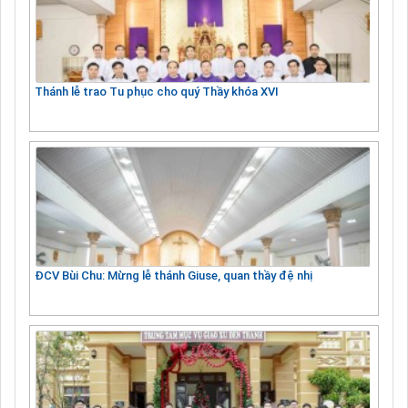
Thánh lễ trao Tu phục cho quý Thầy khóa XVI
ĐCV Bùi Chu: Mừng lễ thánh Giuse, quan thầy đệ nhị