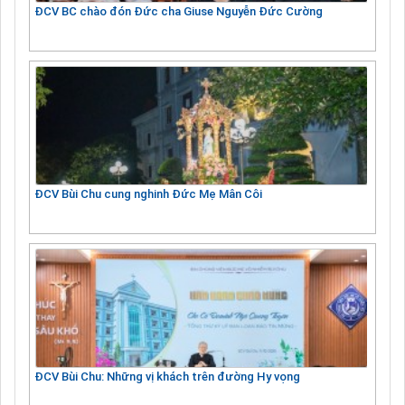
ĐCV BC chào đón Đức cha Giuse Nguyễn Đức Cường
ĐCV Bùi Chu cung nghinh Đức Mẹ Mân Côi
ĐCV Bùi Chu: Những vị khách trên đường Hy vọng