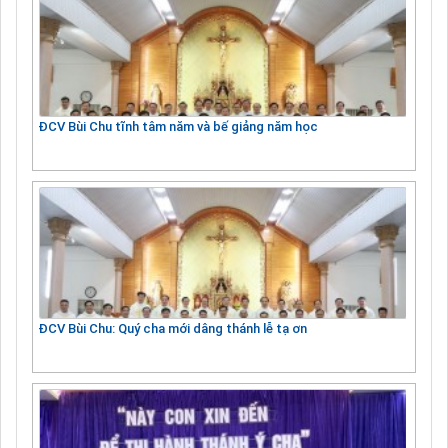
ĐCV Bùi Chu tĩnh tâm năm và bế giảng năm học
ĐCV Bùi Chu: Quý cha mới dâng thánh lễ tạ ơn