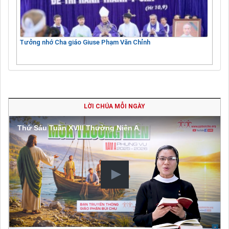
Tưởng nhớ Cha giáo Giuse Phạm Văn Chỉnh
LỜI CHÚA MỖI NGÀY
Thứ Sáu Tuần XVIII Thường Niên A