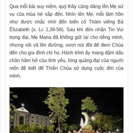
Qua mỗi bài suy niệm, quý thầy cũng dâng lên Mẹ sứ
vụ của mùa hè sắp đến. Nhìn lên Mẹ, mỗi tâm hồn
như được nhắc nhớ đến biến cố Thăm viếng Bà
Êlizabeth (x. Lc 1,39-56). Sau khi đón nhận Tin Vui
trọng đại, Mẹ Maria đã không giữ lại cho riêng mình,
nhưng vội vã lên đường, vượt núi đồi để đem Chúa
đến cho gia đình chị họ. Hành trình ấy mang đậm dấu
chân hăm hở của tình yêu, lòng quảng đại của người
môn đệ biết để Thiên Chúa sử dụng cuộc đời của
mình.