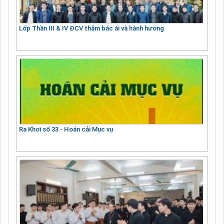
Lớp Thần III & IV ĐCV thăm bác ái và hành hương
Ra Khơi số 33 - Hoán cải Mục vụ