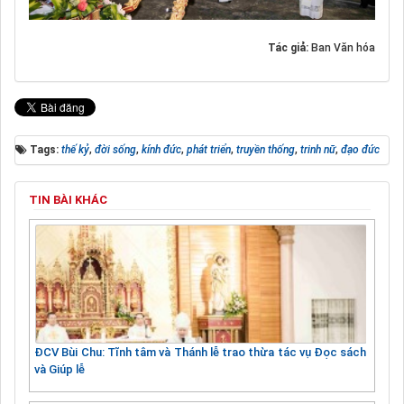
Tác giả:
Ban Văn hóa
Tags:
thế kỷ
,
đời sống
,
kính đức
,
phát triển
,
truyền thống
,
trinh nữ
,
đạo đức
TIN BÀI KHÁC
ĐCV Bùi Chu: Tĩnh tâm và Thánh lễ trao thừa tác vụ Đọc sách
và Giúp lễ