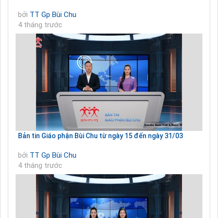
bởi
TT Gp Bùi Chu
4 tháng trước
Bản tin Giáo phận Bùi Chu từ ngày 15 đến ngày 31/03
bởi
TT Gp Bùi Chu
4 tháng trước