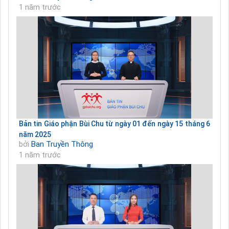
1 năm trước
Bản tin Giáo phận Bùi Chu từ ngày 01 đến ngày 15 tháng 6
năm 2025
bởi
Ban Truyền Thông
1 năm trước