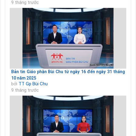
9 tháng trước
Bản tin Giáo phận Bùi Chu từ ngày 16 đến ngày 31 tháng
10 năm 2025
bởi
TT Gp Bùi Chu
9 tháng trước