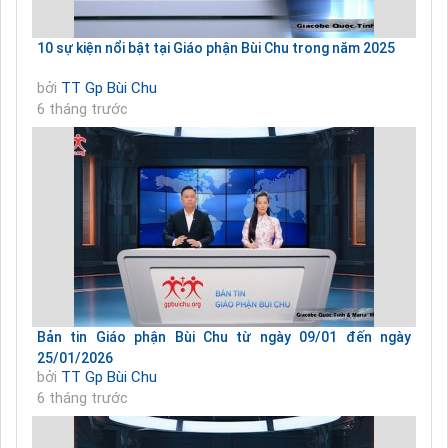
10 sự kiện nổi bật tại Giáo phận Bùi Chu trong năm 2025
bởi
TT Gp Bùi Chu
6 tháng trước
Bản tin Giáo phận Bùi Chu từ ngày 09/01 đến ngày
25/01/2026
bởi
TT Gp Bùi Chu
6 tháng trước