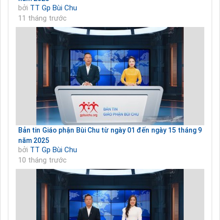
bởi
TT Gp Bùi Chu
11 tháng trước
Bản tin Giáo phận Bùi Chu từ ngày 01 đến ngày 15 tháng 9
năm 2025
bởi
TT Gp Bùi Chu
10 tháng trước