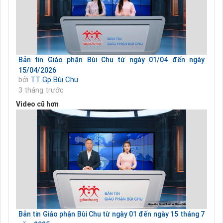
Bản tin Giáo phận Bùi Chu từ ngày 01/04 đến ngày
15/04/2026
bởi
TT Gp Bùi Chu
3 tháng trước
Video cũ hơn
Bản tin Giáo phận Bùi Chu từ ngày 01 đến ngày 15 tháng 7