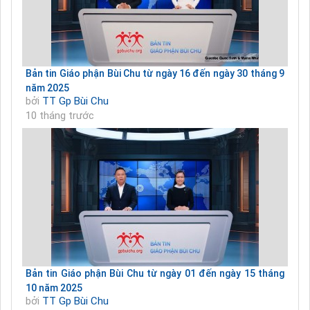
Bản tin Giáo phận Bùi Chu từ ngày 16 đến ngày 30 tháng 9
năm 2025
bởi
TT Gp Bùi Chu
10 tháng trước
Bản tin Giáo phận Bùi Chu từ ngày 01 đến ngày 15 tháng
10 năm 2025
bởi
TT Gp Bùi Chu