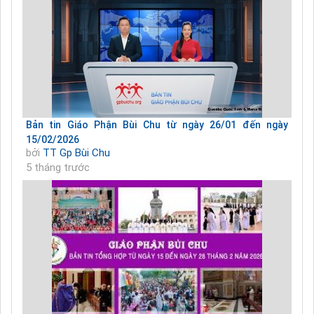
Bản tin Giáo Phận Bùi Chu từ ngày 26/01 đến ngày
15/02/2026
bởi
TT Gp Bùi Chu
5 tháng trước