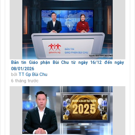
Bản tin Giáo phận Bùi Chu từ ngày 16/12 đến ngày
08/01/2026
bởi
TT Gp Bùi Chu
6 tháng trước