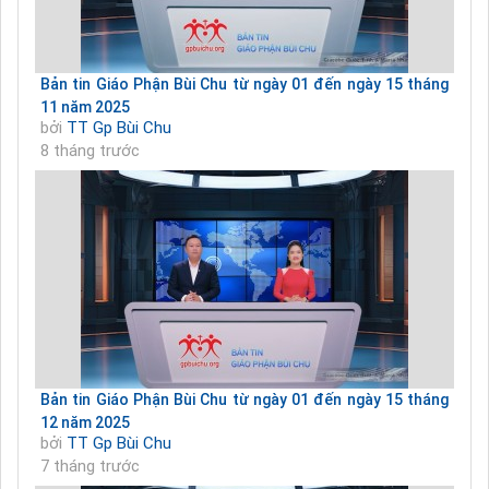
Bản tin Giáo Phận Bùi Chu từ ngày 01 đến ngày 15 tháng
11 năm 2025
bởi
TT Gp Bùi Chu
8 tháng trước
Bản tin Giáo Phận Bùi Chu từ ngày 01 đến ngày 15 tháng
12 năm 2025
bởi
TT Gp Bùi Chu
7 tháng trước