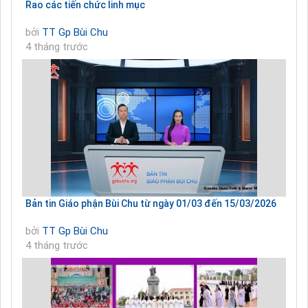
Rao các tiến chức linh mục
bởi
TT Gp Bùi Chu
4 tháng trước
Bản tin Giáo phận Bùi Chu từ ngày 01/03 đến 15/03/2026
bởi
TT Gp Bùi Chu
4 tháng trước