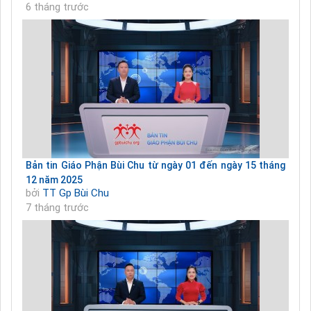
6 tháng trước
Bản tin Giáo Phận Bùi Chu từ ngày 01 đến ngày 15 tháng
12 năm 2025
bởi
TT Gp Bùi Chu
7 tháng trước