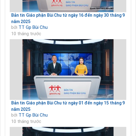
Bản tin Giáo phận Bùi Chu từ ngày 16 đến ngày 30 tháng 9
năm 2025
bởi
TT Gp Bùi Chu
10 tháng trước
Bản tin Giáo phận Bùi Chu từ ngày 01 đến ngày 15 tháng 9
năm 2025
bởi
TT Gp Bùi Chu
10 tháng trước