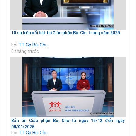
10 sự kiện nổi bật tại Giáo phận Bùi Chu trong năm 2025
bởi
TT Gp Bùi Chu
6 tháng trước
Bản tin Giáo phận Bùi Chu từ ngày 16/12 đến ngày
08/01/2026
bởi
TT Gp Bùi Chu