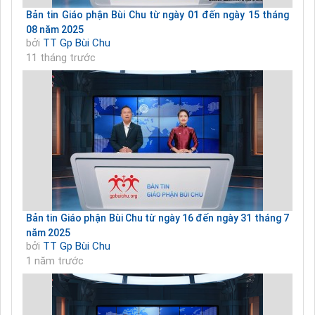
Bản tin Giáo phận Bùi Chu từ ngày 01 đến ngày 15 tháng
08 năm 2025
bởi
TT Gp Bùi Chu
11 tháng trước
Bản tin Giáo phận Bùi Chu từ ngày 16 đến ngày 31 tháng 7
năm 2025
bởi
TT Gp Bùi Chu
1 năm trước