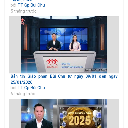
bởi
TT Gp Bùi Chu
5 tháng trước
Bản tin Giáo phận Bùi Chu từ ngày 09/01 đến ngày
25/01/2026
bởi
TT Gp Bùi Chu
6 tháng trước