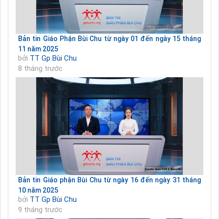
Bản tin Giáo Phận Bùi Chu từ ngày 01 đến ngày 15 tháng
11 năm 2025
bởi
TT Gp Bùi Chu
8 tháng trước
Bản tin Giáo phận Bùi Chu từ ngày 16 đến ngày 31 tháng
10 năm 2025
bởi
TT Gp Bùi Chu
9 tháng trước