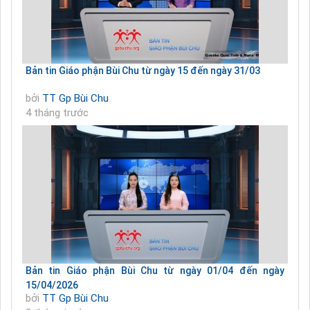
Bản tin Giáo phận Bùi Chu từ ngày 15 đến ngày 31/03
bởi
TT Gp Bùi Chu
4 tháng trước
Bản tin Giáo phận Bùi Chu từ ngày 01/04 đến ngày
15/04/2026
bởi
TT Gp Bùi Chu