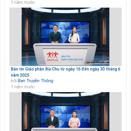
1 năm trước
Bản tin Giáo phận Bùi Chu từ ngày 16 đến ngày 30 tháng 6
năm 2025
bởi
Ban Truyền Thông
1 năm trước