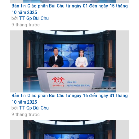
Bản tin Giáo phận Bùi Chu từ ngày 01 đến ngày 15 tháng
10 năm 2025
bởi
TT Gp Bùi Chu
9 tháng trước
Bản tin Giáo phận Bùi Chu từ ngày 16 đến ngày 31 tháng
10 năm 2025
bởi
TT Gp Bùi Chu
9 tháng trước