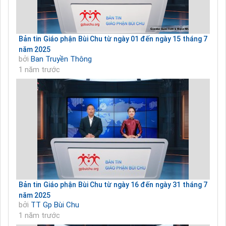
Bản tin Giáo phận Bùi Chu từ ngày 01 đến ngày 15 tháng 7
năm 2025
bởi
Ban Truyền Thông
1 năm trước
Bản tin Giáo phận Bùi Chu từ ngày 16 đến ngày 31 tháng 7
năm 2025
bởi
TT Gp Bùi Chu
1 năm trước