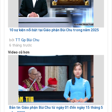
10 sự kiện nổi bật tại Giáo phận Bùi Chu trong năm 2025
bởi
TT Gp Bùi Chu
6 tháng trước
Video cũ hơn
Bản tin Giáo phận Bùi Chu từ ngày 01 đến ngày 15 tháng 5