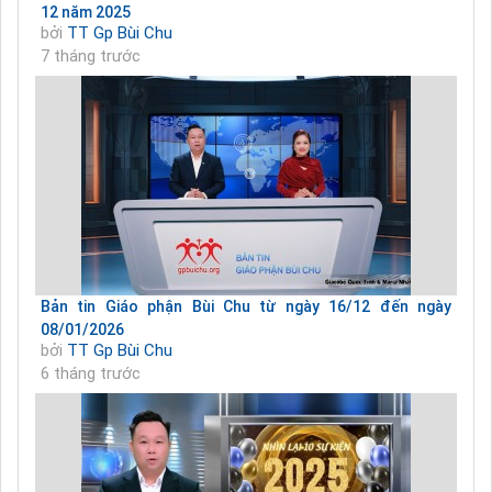
12 năm 2025
bởi
TT Gp Bùi Chu
7 tháng trước
Bản tin Giáo phận Bùi Chu từ ngày 16/12 đến ngày
08/01/2026
bởi
TT Gp Bùi Chu
6 tháng trước