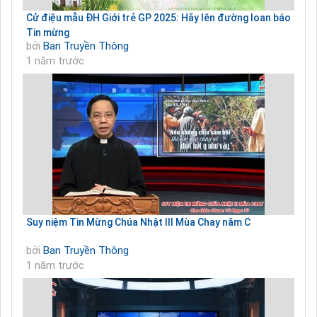
Cử điệu mẫu ĐH Giới trẻ GP 2025: Hãy lên đường loan báo
Tin mừng
bởi
Ban Truyền Thông
1 năm trước
Suy niệm Tin Mừng Chúa Nhật III Mùa Chay năm C
bởi
Ban Truyền Thông
1 năm trước