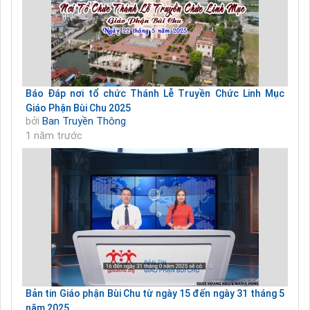
Báo Đáp nơi tổ chức Thánh Lễ Truyền Chức Linh Mục
Giáo Phận Bùi Chu 2025
bởi
Ban Truyền Thông
1 năm trước
Bản tin Giáo phận Bùi Chu từ ngày 15 đến ngày 31 tháng 5
năm 2025