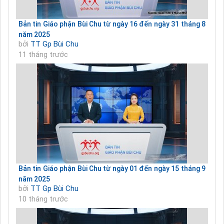
Bản tin Giáo phận Bùi Chu từ ngày 16 đến ngày 31 tháng 8
năm 2025
bởi
TT Gp Bùi Chu
11 tháng trước
Bản tin Giáo phận Bùi Chu từ ngày 01 đến ngày 15 tháng 9
năm 2025
bởi
TT Gp Bùi Chu
10 tháng trước