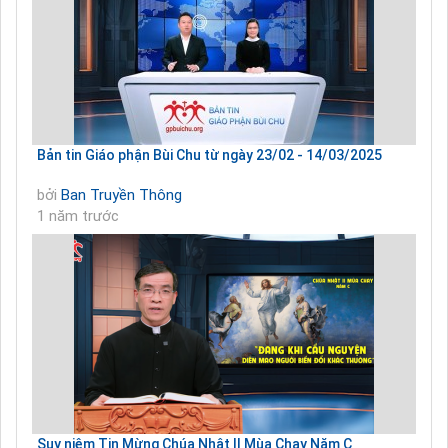
Bản tin Giáo phận Bùi Chu từ ngày 23/02 - 14/03/2025
bởi
Ban Truyền Thông
1 năm trước
Suy niệm Tin Mừng Chúa Nhật II Mùa Chay Năm C